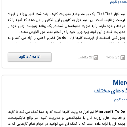
هنده و تقویم
نرم افزار
TickTick
یک برنامه جامع مدیریت کارها، یادداشت امور روزانه و ایجاد
لیست وظایف است. این نرم افزار به کاربران این امکان را می دهد که آنچه را که
در ذهن خود دارند را به صورت سازماندهی شده در یک برنامه بنویسد، زمان خود را
مدیریت کنند و این گونه بهره وری خود را در انجام تمام امور افزایش دهند.
بطور کلی استفاده از فهرست کارها (to-do list) فضای ذهنی را آزاد می کند و به
کاربران امکان می دهد روزها، فعالیت ها و اوقات فراغت خود را برنامه ریزی کنند.
TickTick به کاربر اجازه می دهد تا امور روزمره خود اعم از شخصی و کاری را به
راحتی مدیریت کند. با این ابزار شما می توانید یادداشت ها و امور خود را به
ادامه / دانلود
1405/5/6
22 مگابایت
صورت روزانه، هفتگی و یا ماهانه، لیت نموده و بنویسید. لیست کارها در هر زمان
در دسترس هستند و می توانند در سایر دستگاه ها (از جمله موبایل و سیستم های
دیگر) همگام سازی شوند.
تگاه های مختلف
ه و تقویم
Microsoft To Do
نرم افزار مدیریت کارها است که به شما کمک می کند تا کارها
و فعالیت های روزانه تان را سازماندهی و مدیریت کنید. در واقع مایکروسافت
برنامه ای را ارائه داده است که با کمک آن می توانید در انجام تمام کارهایی که در