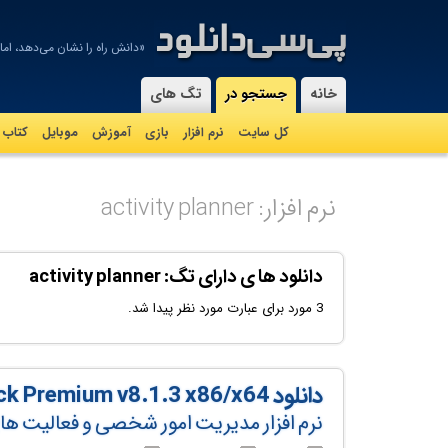
«دانش راه را نشان می‌دهد، اما ار
-
خانه
جستجو در
تگ های
کل سایت
نرم افزار
بازی
آموزش
موبايل
کتاب
نرم افزار: activity planner
دانلود ها ی دارای تگ: activity planner
3 مورد برای عبارت مورد نظر پیدا شد.
دانلود TickTick Premium v8.1.3 x86/x64
نرم افزار مدیریت امور شخصی و فعالیت ها