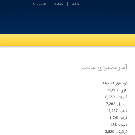
راهنما
تبلیغات
تماس با ما
آمار محتوای سایت
نرم افزار:
14,268
بازی:
12,582
آموزش:
8,269
موبایل:
7,282
کتاب:
2,237
فیلم:
1,741
صوت:
458
گرافیک:
3,820