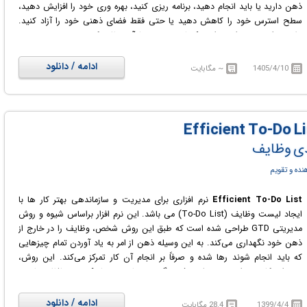
ذهن دارید یا باید انجام دهید، برنامه ریزی کنید، بهره وری خود را افزایش دهید،
سطح استرس خود را کاهش دهید یا حتی فقط فضای ذهنی خود را آزاد کنید.
علاوه بر این می توانید برای چک لیست خود یادآور تنظیم کنید.
این نرم افزار حاوی یک برنامه ریز روزانه هوشمند است که برای به روز رسانی لیست
کارهای روزانه به شما پیشنهاداتی می دهد. شما می توانید لیست کارهای خود را
ادامه / دانلود
1405/4/10
~ مگابایت
به صورت آنلاین در چندین پلتفرم مدیریت کنید و به شما امکان می دهد بدون
توجه به جایی که هستید سازماندهی کنید. همچنین می توانید لیست کارهای
خود را به اشتراک بگذارید تا بتوانید با خانواده، دوستان و همکاران خود در ارتباط
باشید.
ندی وظایف
نده و تقویم
Efficient To-Do List
نرم افزاری برای مدیریت و سازماندهی بهتر کار ها با
ایجاد لیست وظایف (To-Do List) می باشد. این نرم افزار براساس شیوه و روش
مدیریتی GTD طراحی شده است که طبق این روش شخص، وظایف را در خارج از
ذهن خود نگهداری می‌کند. به این وسیله ذهن از امر به یاد آوردن تمام چیزهایی
که باید انجام شوند رها شده و صرفاً بر انجام آن کار تمرکز می‌کند. این روش،
نمونه‌ای کاربردی از تئوری علمی ذهن گسترده یا ممتد، با تکیه بر حافظه خارجی
خواهد بود. ایده مدیریت GTD در این نرم افزار باعث می شود که شما بتوانید تنها
بر روی کار اصلی خود تمرکز کنید. Efficient To-Do List به شما کمک می کند تمام
ادامه / دانلود
1399/4/4
28.4 مگابایت