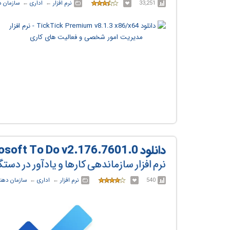
33,251
نرم افزار
← ‏
اداری
← ‏
سازمان د
دانلود Microsoft To Do v2.176.7601.0
نرم افزار سازماندهی کارها و یادآور در دس
540
نرم افزار
← ‏
اداری
← ‏
سازمان دهند