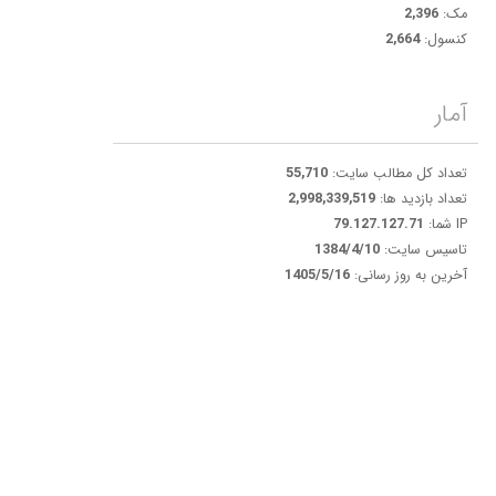
مک:
2,396
کنسول:
2,664
آمار
تعداد کل مطالب سایت:
55,710
تعداد بازدید ها:
2,998,339,519
IP شما:
79.127.127.71
تاسیس سایت:
1384/4/10
آخرین به روز رسانی:
1405/5/16