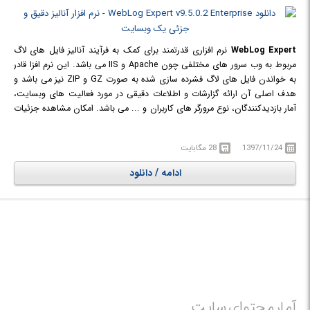
WebLog Expert
نرم افزاری قدرتمند برای کمک به فرآیند آنالیز فایل های لاگ
مربوط به وب سرور های مختلفی چون Apache و IIS می باشد. این نرم افزا قادر
به خواندن فایل های لاگ فشرده سازی شده به صورت GZ و ZIP نیز می باشد و
هدف اصلی آن ارائه گزارشات و اطلاعات دقیقی در مورد فعالیت های وبسایت،
آمار بازدیدکنندگان، نوع مرورگر های کاربران و ... می باشد. امکان مشاهده جزئیات
مربوط به موتورهای جستجو مانند کلمات کلیدی و عبارات جستجو شده نیز وجود
دارد. با اعمال فیلتر های دلخواه و یا تعریف کوئری می توانید آمار و اطلاعات به
1397/11/24
28 مگابایت
دست آمده را براساس فاکتور های دلخواهی چون نوع سیستم عامل، مرورگر،
پورت، سرور، نوع دستگاه و ... به صورت جزئی تر مشاهده کنید و یا با اعمال
ادامه / دانلود
فیلترهایی بر روی آمار بازدیدکنندگان سایت به اطلاعات جزئی تری دست پیدا
کنید، برای مثال بازدیدکنندگانی که به یک فایل خاص دسترسی داشتند،
بازدیدکنندگان با یک صفحه ورودی مشخص، بازدیدکنندگان با یک صفحه خروجی
مشخص، بازدیدکنندگانی که از طریق یک URL خاص ارجاع داده شده بودند و ...
را مشخص کنید. در نهایت آمار و اطلاعات به دست آمده را می توانید در قالب
گزارشات متنی (جداول) یا نموداری مشاهده کنید.
آمار محتوای سایت