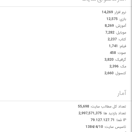
نرم افزار:
14,269
بازی:
12,575
آموزش:
8,269
موبایل:
7,282
کتاب:
2,237
فیلم:
1,741
صوت:
458
گرافیک:
3,820
مک:
2,396
کنسول:
2,660
آمار
تعداد کل مطالب سایت:
55,698
تعداد بازدید ها:
2,997,571,375
IP شما:
79.127.127.71
تاسیس سایت:
1384/4/10