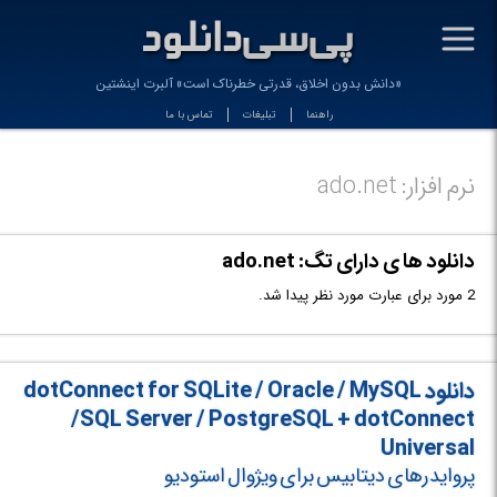
-
«دانش بدون اخلاق، قدرتی خطرناک است» آلبرت اینشتین
راهنما
تبلیغات
تماس با ما
نرم افزار: ado.net
دانلود ها ی دارای تگ: ado.net
2 مورد برای عبارت مورد نظر پیدا شد.
دانلود dotConnect for SQLite / Oracle / MySQL
/SQL Server / PostgreSQL + dotConnect
Universal
پروایدرهای دیتابیس برای ویژوال استودیو