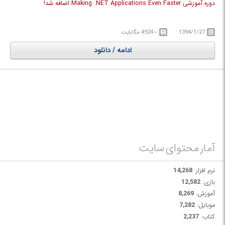
دوره آموزشی Making .NET Applications Even Faster اضافه شد!
ADO.NET مجموعه ای از کامپوننت های نرم افزاری است که برنامه نویس می
تواند از آن به منظور دسترسی به به داده ها (Data) و دیتا سرویس ها (پایگاه
1394/1/27
~4924 مگابایت
داده ها) استفاده کند. در واقع با استفاده از این تکنولوژی شما می توانید با انواع
پایگاه داده ها مانند Access, MS SQL Server, Oracle ارتباط برقرار کنید. در دات
ادامه / دانلود
نت فریم ورک (NET Framework.) دستیابی داده با استفاده از ADO.NET انجام
می شود. ADO.NET در حقیقت یک رابط برنامه نویسی است که مجموعه امکانات
لازم به منظور برقراری اتصال با بانک های اطلاعاتی را در اختیار پیاده کنندگان
برنامه های وب قرار می دهد. رابط فوق با ایجاد یک لایه اضافه، جزئیات و
پیچیدگی های موجود به منظور دستیابی به داده را از دید پیاده کنندگان مخفی
نگه می دارد.
در دوره های آموزشی Pluralsight .NET Tutorial Series شما قابلیت های
اساسی و کلیدی .NET آشنا می شوید.
آمار محتوای سایت
نرم افزار:
14,268
بازی:
12,582
آموزش:
8,269
موبایل:
7,282
کتاب:
2,237