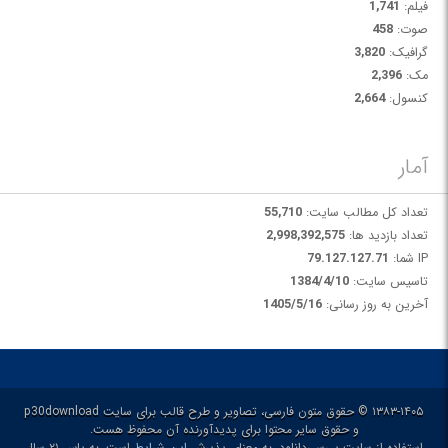
فیلم:
1,741
صوت:
458
گرافیک:
3,820
مک:
2,396
کنسول:
2,664
آمار
تعداد کل مطالب سایت:
55,710
تعداد بازدید ها:
2,998,392,575
IP شما:
79.127.127.71
تاسیس سایت:
1384/4/10
آخرین به روز رسانی:
1405/5/16
۱۳۸۳-۱۴۰۵ © حقوق متون فارسی، تصاویر و طرح قالب برای سایت p30download
و حقوق سایر محتوا برای پدیدآورنده آن محفوظ هست.
استفاده از سایت پی‌سی‌دانلود، به معنای پذیرش
این شرایط
است، به پاس ۲۱ سال