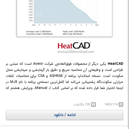
HeatCAD
یکی دیگر از محصولات فوق‌العاده‌ی شرکت Avenir است که مبتنی بر
طراحی است و وظیفه‌ی‌ آن محاسبه سریع و دقیق بار گرمایشی و سرمایشی محل
سکونت است. نسخه استاندارد برنامه از ASHRAE و CSA برای محاسبات تلفات
حرارتی سکونت‌گاه پشتیبانی می‌کند اما کامل‌ترین نسخه‌ی برنامه با نام MJ8 در
اینجا اختیار شما قرار داده شده که بر اساس کتاب Manual J، ویرایش هشتم که
توسط ACCA تایید شده و برای سیستم‌های گرمایش و سرمایش خانه‌ها در نظر
گرفته شده است. HeatCAD ویژگی‌های پیشرفته طراحی را ارائه می‌دهد که از
1402/7/4
120 مگابایت
جمله‌ی آن‌ها محاسبات یکپارچه بار، تشخیص اتوماتیک سطوح بدون حرارت و
نمایش سه‌بعدی در CAD اشاره کرد.
ادامه / دانلود