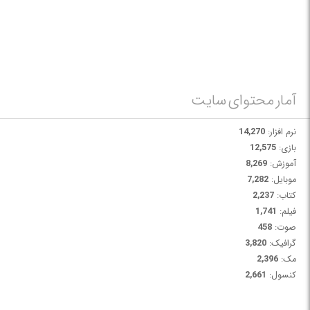
آمار محتوای سایت
نرم افزار:
14,270
بازی:
12,575
آموزش:
8,269
موبایل:
7,282
کتاب:
2,237
فیلم:
1,741
صوت:
458
گرافیک:
3,820
مک:
2,396
کنسول:
2,661