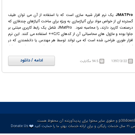
JMATPro
یک نرم افزار شبیه سازی است که با استفاده از آن می توان طیف
گسترده ای از خواص مواد برای آلیاژسازی به ویژه برای ساخت آلیاژهای چندفازی که
درصنعت کاربرد دارند، را محاسبه نمود. JMatPro شامل یک رابط کاربری مبتنی بر
جاوا بوده و ماژول های محاسباتی آن از کدهای C/C++ استفاده می کنند. این نرم
افزار طوری طراحی شده است که می تواند توسط هر مهندس یا دانشمندی که در
کار روزانه خود مرتبا نیازمند محاسبه خواص مواد مختلف است، مورد استفاده قرار
گیرد. JMatPro حاوی مدل های مواد برپایه فیزیک آن ها است و این ویژگی به
مهندسین و دانشمندان این امکان را می دهد که بدون نیاز به جستجو درمقالات و
ادامه / دانلود
1397/3/22
94.5 مگابایت
منابع مختلف (بعضاً با اطلاعات ناکافی) مدل های قابل اعتماد و محکمی را برای
خواص طیف وسیعی از مواد در اختیار داشته باشند.
❤️
ات بهتر، ما را
حمایت کنید
Donate Us