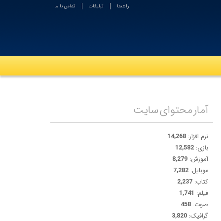
راهنما
تبلیغات
تماس با ما
آمار محتوای سایت
نرم افزار:
14,268
بازی:
12,582
آموزش:
8,279
موبایل:
7,282
کتاب:
2,237
فیلم:
1,741
صوت:
458
گرافیک:
3,820