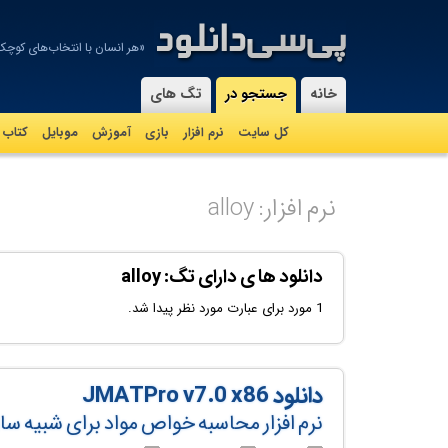
«هر انسان با انتخاب‌های کوچک 
-
خانه
جستجو در
تگ های
کل سایت
نرم افزار
بازی
آموزش
موبايل
کتاب
نرم افزار: alloy
دانلود ها ی دارای تگ: alloy
1 مورد برای عبارت مورد نظر پیدا شد.
دانلود JMATPro v7.0 x86
نرم افزار محاسبه خواص مواد برای شبیه سا