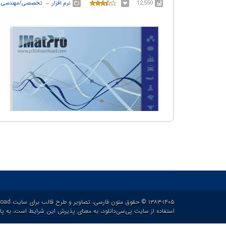
12,550
نرم افزار
← ‏
تخصصی/مهندسی
۱۳۸۳-۱۴۰۵ © حقوق متون فارسی، تصاویر و طرح قالب برای سایت p30download و حقوق سایر محتوا برای پدیدآورنده آن محفوظ هست.
استفاده از سایت پی‌سی‌دانلود، به معنای پذیرش
این شرایط
است، به پاس ۲۱ سال خدمات رایگان و برای ارائه خدم