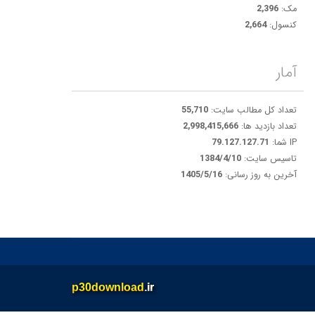
مک:
2,396
کنسول:
2,664
آمار
تعداد کل مطالب سایت:
55,710
تعداد بازدید ها:
2,998,415,666
IP شما:
79.127.127.71
تاسیس سایت:
1384/4/10
آخرین به روز رسانی:
1405/5/16
p30download