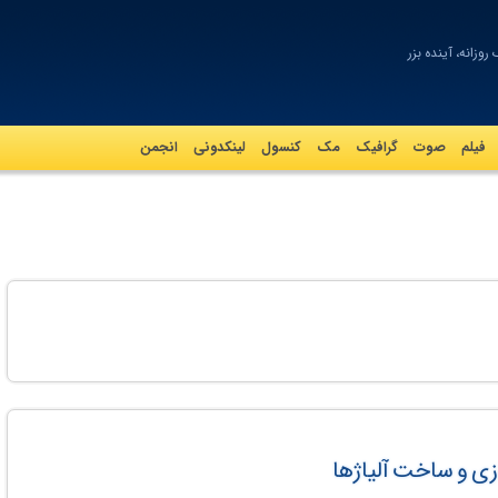
روزانه، آینده بزرگ
فیلم
صوت
گرافيک
مک
کنسول
لینکدونی
انجمن
زی و ساخت آلیاژها