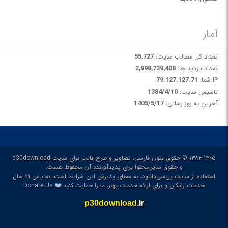
آمار
تعداد کل مطالب سایت:
55,727
تعداد بازدید ها:
2,998,739,408
IP شما:
79.127.127.71
تاسیس سایت:
1384/4/10
آخرین به روز رسانی:
1405/5/17
۱۳۸۳-۱۴۰۵ © حقوق متون فارسی، تصاویر و طرح قالب برای سایت p30download
و حقوق سایر محتوا برای پدیدآورنده آن محفوظ هست.
استفاده از سایت پی‌سی‌دانلود، به معنای پذیرش
این شرایط
است، به پاس ۲۱ سال
❤️
خدمات رایگان و برای ارائه خدمات بهتر، ما را
حمایت کنید
Donate Us
p30download