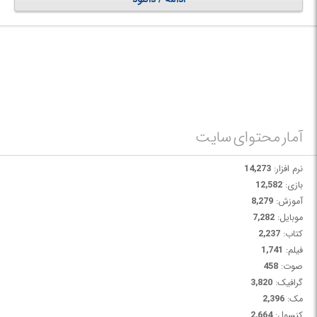
عملیات از طریق خط فرمان است. در واقع محیط کاربری گرافیکی در این نسخه از
نرم افزار، جای خود را به محیط command line داده است.
آمار محتوای سایت
نرم افزار:
14,273
بازی:
12,582
آموزش:
8,279
موبایل:
7,282
کتاب:
2,237
فیلم:
1,741
صوت:
458
گرافیک:
3,820
مک:
2,396
کنسول:
2,664