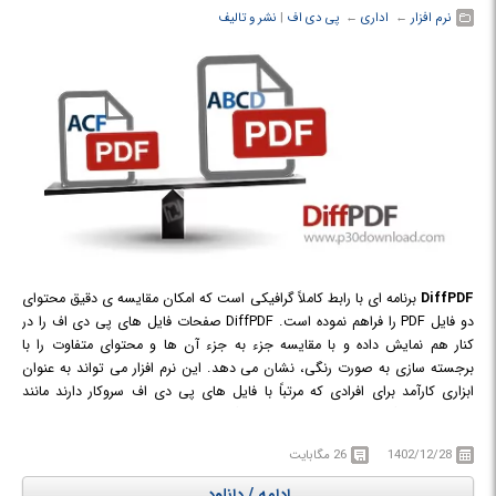
نرم افزار
← ‏
اداری
← ‏
پی دی اف
‏|
نشر و تالیف
DiffPDF
برنامه ای با رابط کاملاً گرافیکی است که امکان مقایسه ی دقیق محتوای
دو فایل PDF را فراهم نموده است. DiffPDF صفحات فایل های پی دی اف را در
کنار هم نمایش داده و با مقایسه جزء به جزء آن ها و محتوای متفاوت را با
برجسته سازی به صورت رنگی، نشان می دهد. این نرم افزار می تواند به عنوان
ابزاری کارآمد برای افرادی که مرتباً با فایل های پی دی اف سروکار دارند مانند
مسئولین بایگانی، مهندسان، روزنامه نگاران، ناشران، محققان و مترجمان
محسوب شود و به آن ها کمک کند تا برای بررسی دقیق و مقایسه ی اسناد،
1402/12/28
26 مگابایت
گزارش ها، کتاب ها، لیبل ها و به طور کلی تمام محتویاتی که به صورت PDF
ایجاد شده اند، وقت کمتری را صرف کنند.
diffpdfc
نیز قادر به انجام تمام این
ادامه / دانلود