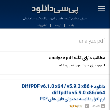
-
«برای ساختن آینده، باید از امروز مراقبت کرد» ماهاتما گ
راهنما
تبلیغات
تماس با ما
analyze pdf
مطالب دارای تگ: analyze pdf
1 مورد برای عبارت مورد نظر پیدا شد.
دانلود DiffPDF v6.1.0 x64 / v5.9.3 x86 +
diffpdfc v5.9.0 x86/x64
نرم افزار مقایسه محتوای فایل های PDF
34,228