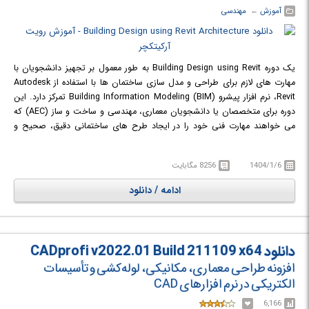
آموزش
← ‏
مهندسی
یک دوره Building Design using Revit به طور معمول بر تجهیز دانشجویان با
مهارت های لازم برای طراحی و مدل سازی ساختمان ها با استفاده از Autodesk
Revit، نرم افزار پیشرو Building Information Modeling (BIM) تمرکز دارد. این
دوره برای متخصصان یا دانشجویان معماری، مهندسی و ساخت و ساز (AEC) که
می خواهند مهارت فنی خود را در ایجاد طرح های ساختمانی دقیق، صحیح و
هماهنگ افزایش دهند، ایده آل است.
در دوره آموزشی Building Design using Revit Architecture با طراحی و مدل
1404/1/6
8256 مگابایت
سازی ساختمان ها در محیط BIM آشنا خواهید شد.
ادامه / دانلود
دانلود CADprofi v2022.01 Build 211109 x64
افزونه طراحی معماری، مکانیکی، لوله‌کشی و تأسیسات
الکتریکی در نرم افزارهای CAD
6,166