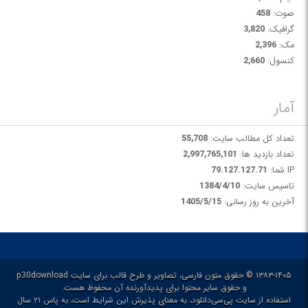
صوت:
458
گرافیک:
3,820
مک:
2,396
کنسول:
2,660
آمار
تعداد کل مطالب سایت:
55,708
تعداد بازدید ها:
2,997,765,101
IP شما:
79.127.127.71
تاسیس سایت:
1384/4/10
آخرین به روز رسانی:
1405/5/15
۱۳۸۳-۱۴۰۵ © حقوق متون فارسی، تصاویر و طرح قالب برای سایت p30download
و حقوق سایر محتوا برای پدیدآورنده آن محفوظ هست.
استفاده از سایت پی‌سی‌دانلود، به معنای پذیرش
این شرایط
است، به پاس ۲۱ سال