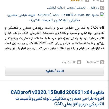
نرم افزار
← ‏
تخصصی/مهندسی
‏|
پلاگین گرافیکی
CADprofi
به شما برای طراحی سریع و راحت پروژه‌های معماری و مکانیکی و
همچنین لوله‌کشی و نصب و راه‌اندازی تأسیسات الکتریکی کمک خواهد کرد و
قادر خواهید بود به راحتی پروژه‌های خود را با استفاده از دستورات پیشرفته و
بزرگترین کتابخانه نمادها و اشیاء ویرایش کنید. CADprofi شامل چهار ماژول است
که نیازهای هر طراح و یا کاربر CAD را برآورده می‌کند. این نرم افزار با ماژول‌های
متعدد خود به شما کمک می‌کند تا در هزینه‌های طراحی و بهینه‌سازی صرفه‌جویی
نموده و راندمان کاری را بالا ببرید. این نرم افزار یک برنامه تمام عیار است که
1400/7/26
989 مگابایت
بهره‌وری تولید شرکت شما را تا حد چشم‌گیری افزایش خواهد داد. در ادامه با
ماژول‌های این نرم افزار بیشتر آشنا می‌شویم.
ادامه / دانلود
دانلود CADprofi v2020.15 Build 200921 x64
افزونه طراحی معماری، مکانیکی، لوله‌کشی و تأسیسات
الکتریکی در نرم افزارهای CAD