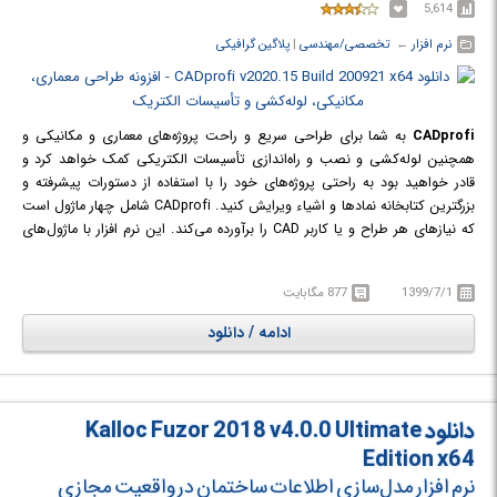
5,614
نرم افزار
← ‏
تخصصی/مهندسی
‏|
پلاگین گرافیکی
CADprofi
به شما برای طراحی سریع و راحت پروژه‌های معماری و مکانیکی و
همچنین لوله‌کشی و نصب و راه‌اندازی تأسیسات الکتریکی کمک خواهد کرد و
قادر خواهید بود به راحتی پروژه‌های خود را با استفاده از دستورات پیشرفته و
بزرگترین کتابخانه نمادها و اشیاء ویرایش کنید. CADprofi شامل چهار ماژول است
که نیازهای هر طراح و یا کاربر CAD را برآورده می‌کند. این نرم افزار با ماژول‌های
متعدد خود به شما کمک می‌کند تا در هزینه‌های طراحی و بهینه‌سازی صرفه‌جویی
نموده و راندمان کاری را بالا ببرید. این نرم افزار یک برنامه تمام عیار است که
1399/7/1
877 مگابایت
بهره‌وری تولید شرکت شما را تا حد چشم‌گیری افزایش خواهد داد. در ادامه با
ماژول‌های این نرم افزار بیشتر آشنا می‌شویم.
ادامه / دانلود
دانلود Kalloc Fuzor 2018 v4.0.0 Ultimate
Edition x64
نرم افزار مدل‌سازی اطلاعات ساختمان در واقعیت مجازی