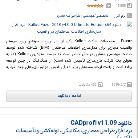
13,585
نرم افزار
← ‏
تخصصی/مهندسی
‏|
طراحی سه بعدی
Fuzor
از محصولات شرکت Kalloc یکی از عالی‌ترین و حرفه‌ای‌ترین سیستم
واقعیت مجازی برای مدل‌سازی اطلاعات ساختمان (BIM) شناخته شده توسط
صنعت مهندسی معماری در حال حاضر است که توسط استودیوی Kalloc (که به
عنوان یک شرکت بازی‌سازی تأسیس شده است) از هنگ‌کنگ در چین توسعه
یافته است و باعث ایجاد مقدمه‌ای برای معرفی فناوری موتور بازی‌های چند نفره به
صنعت مهندسی ساخت و ساز شد. با توجه به تکنولوژی پیشرفته‌ی هماهنگ‌سازی
دوسویه‌ی منحصر به فرد آن (به عنوان مثال: لینک بدون درز در زمان واقعی)، به
1398/3/7
456 مگابایت
اولین پلتفرم در تاریخ برای تحقق مفهوم BIMVR (مدل‌سازی اطلاعات ساختمان
در واقعیت مجازی) تبدیل شد و با قابلیت‌ها و تجربه‌ی کاربری‌ همراه است که در
ادامه / دانلود
هیچ برنامه‌ی دیگری یافت نمی‌شود.
دانلود CADprofi v11.09
نرم افزار طراحی معماری، مکانیکی، لوله‌کشی و تأسیسات
الکتریکی