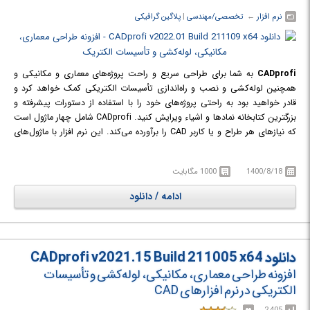
نرم افزار
← ‏
تخصصی/مهندسی
‏|
پلاگین گرافیکی
CADprofi
به شما برای طراحی سریع و راحت پروژه‌های معماری و مکانیکی و
همچنین لوله‌کشی و نصب و راه‌اندازی تأسیسات الکتریکی کمک خواهد کرد و
قادر خواهید بود به راحتی پروژه‌های خود را با استفاده از دستورات پیشرفته و
بزرگترین کتابخانه نمادها و اشیاء ویرایش کنید. CADprofi شامل چهار ماژول است
که نیازهای هر طراح و یا کاربر CAD را برآورده می‌کند. این نرم افزار با ماژول‌های
متعدد خود به شما کمک می‌کند تا در هزینه‌های طراحی و بهینه‌سازی صرفه‌جویی
نموده و راندمان کاری را بالا ببرید. این نرم افزار یک برنامه تمام عیار است که
1400/8/18
1000 مگابایت
بهره‌وری تولید شرکت شما را تا حد چشم‌گیری افزایش خواهد داد. در ادامه با
ماژول‌های این نرم افزار بیشتر آشنا می‌شویم.
ادامه / دانلود
دانلود CADprofi v2021.15 Build 211005 x64
افزونه طراحی معماری، مکانیکی، لوله‌کشی و تأسیسات
الکتریکی در نرم افزارهای CAD
2,405