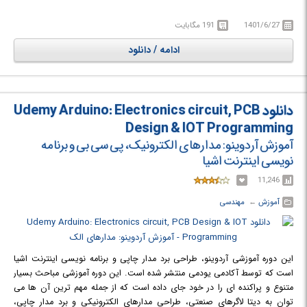
این کار قادر خواهد بود محیط اطراف خود را به کنترل خود درآورد، برای مثال می
توان به امکان کنترل موتورها، روشن کردن چراغ های LED و یا انتشار آنلاین یک
1401/6/27
191 مگابایت
فایل اشاره کرد. بردهای آردوینو می توانند برای مبتدیان و حتی کاربران حرفه ای
مورد استفاده قرار گیرد. با استفاده از این نرم افزار شما می توانید به طور کامل
ادامه / دانلود
بردهای آردوینو خود را مدیریت، کنترل و کدنویسی کنید، در واقع با استفاده از
مجموعه ای از دستورات به میکرو کنترلرهای موجود بر روی برد، می توانید وظایف
آن را به خوبی تعریف کنید.
دانلود Udemy Arduino: Electronics circuit, PCB
Design & IOT Programming
آموزش آردوینو: مدارهای الکترونیک، پی سی بی و برنامه
نویسی اینترنت اشیا
11,246
آموزش
← ‏
مهندسی
این دوره آموزشی آردوینو، طراحی برد مدار چاپی و برنامه نویسی اینترنت اشیا
است که توسط آکادمی یودمی منتشر شده است. این دوره آموزشی مباحث بسیار
متنوع و پراکنده ای را در خود جای داده است که از جمله مهم ترین آن ها می
توان به دیتا لاگرهای صنعتی، طراحی مدارهای الکترونیکی و برد مدار چاپی،