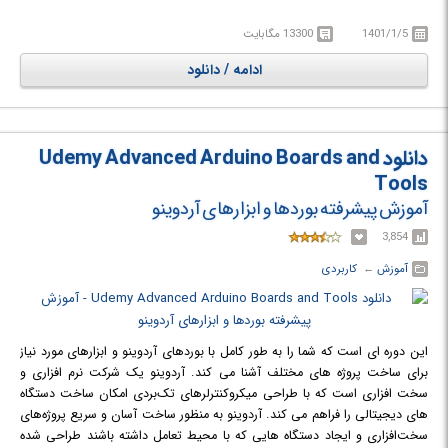
داشته باشند طراحی شده‌ است و البته بردهای آردوینو اهداف آموزشی را نیز دنبال
1401/1/5
13300 مگابایت
می‌ کنند. در دوره آموزشی Beginning Arduino با حسگرهای مختلف و دستگاه
های خروجی ارتباط برقرار خواهید کرد. سپس ما این دانش را روی حسگرهای
ادامه / دانلود
جداگانه ترکیب خواهیم کرد و پروژه هایی را خواهیم ساخت. پایان دوره آموزشی
Beginning Arduino با 2 پروژه بزرگتر خاتمه می یابد.
در دوره آموزشی Udemy Beginning Arduino با آموزش شروع کار با آردوینو اشنا
خواهید شد.
دانلود Udemy Advanced Arduino Boards and
Tools
آموزش پیشرفته بوردها و ابزارهای آردوینو
3,854
آموزش
← ‏
کاربردی
این دوره ای است که شما را به طور کامل با بوردهای آردوینو و ابزارهای مورد نیاز
برای ساخت پروژه های مختلف آشنا می کند. آردوینو یک شرکت نرم افزاری و
سخت افزاری است که با طراحی میکروکنترلرهای تک‌بردی امکان ساخت دستگاه
های دیجیتالی را فراهم می کند. آردوینو به منظور ساخت آسان و سریع پروژه‌های
سخت‌افزاری و ایجاد دستگاه هایی که با محیط تعامل داشته باشند طراحی شده