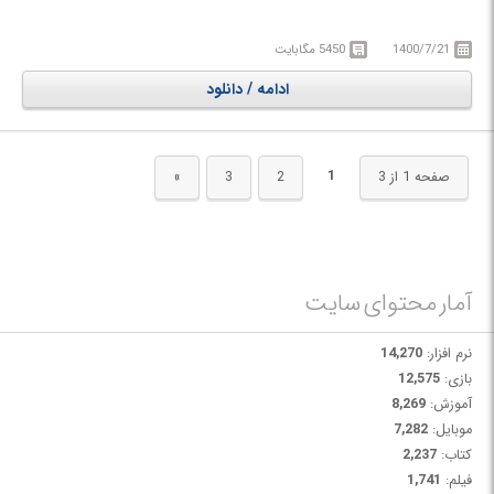
است.
در دوره آموزشی Udemy Advanced Arduino Boards and Tools با آموزش
1400/7/21
5450 مگابایت
پیشرفته بوردها و ابزارهای آردوینو اشنا خواهید شد.
ادامه / دانلود
1
صفحه 1 از 3
2
3
»
آمار محتوای سایت
نرم افزار:
14,270
بازی:
12,575
آموزش:
8,269
موبایل:
7,282
کتاب:
2,237
فیلم:
1,741