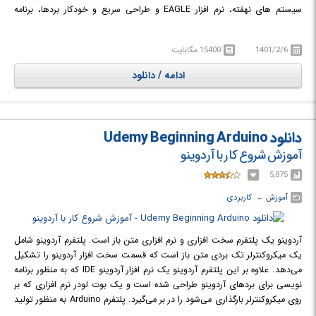
سیستم های نهفته، نرم افزار EAGLE و طراحی سریع و خودکار بردها، برنامه
نویسی بردها و پلتفرم سخت افزاری آردوینو و اینترنت اشیا اشاره کرد. در پایان
این دوره آموزشی از دانشجو انتظار می رود تا در حیطه های طراحی سخت افزار
1401/2/6
15400 مگابایت
برای اپلیکیشن ها و سیستم های مختلف، برنامه نویسی آردوینو، طراحی برد مدار
چاپی با Eagle، سیستم های مبتنی بر اینترنت اشیا و رمزگشایی پروتکل با تحلیل
ادامه / دانلود
کننده منطقی مهارت هایی عملی و کاربردی کسب کرده باشند.
در دوره آموزشی Udemy Arduino : Electronics circuit, PCB Design & IOT
Programming با آموزش آردوینو - مدارهای الکترونیک، پی سی بی و برنامه
نویسی اینترنت اشیا آشنا خواهید شد.
دانلود Udemy Beginning Arduino
آموزش شروع کار با آردوینو
5,875
آموزش
← ‏
کاربردی
آردوینو یک پلتفرم سخت‌ افزاری و نرم‌ افزاری متن‌ باز است. پلتفرم آردوینو شامل
یک میکروکنترلر تک‌ بردی متن‌ باز است که قسمت سخت‌ افزار آردوینو را تشکیل
می‌دهد. علاوه بر این پلتفرم آردوینو یک نرم‌ افزار آردوینو IDE که به منظور برنامه‌
نویسی برای بردهای آردوینو طراحی شده‌ است و یک بوت لودر نرم‌ افزاری که بر
روی میکروکنترلر بارگذاری می‌شود را در بر می‌گیرد. پلتفرم Arduino به منظور تولید
سریع و ساده پروژه‌های سخت‌ افزاری تعاملی و ساخت وسایلی که با محیط تعامل