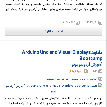
در هر مرحله، راهنمایی می‌کند. چه یک مبتدی باشید و چه به دنبال تعمیق
مهارت‌های خود، در اینجا مسیر روشنی برای تسلط بر آردوینو خواهید یافت. این
دوره با مفاهیم بنیادی آغاز می‌شود: آردوینو چیست؟ چرا مهم است؟ چه گستره و
مزایایی دارد؟ سپس، دوره به پنج بخش کلیدی تقسیم می‌شود که هر یک برای
1404/6/24
6560 مگابایت
تقویت تدریجی تخصص شما طراحی شده‌اند
در دوره آموزشی Complete Arduino Masterclass Real-World Projects با
ادامه / دانلود
برنامه‌نویسی و ساخت پروژه‌های مختلف آردوینو آشنا خواهید شد.
دانلود Arduino Uno and Visual Displays
Bootcamp
آموزش آردوینو یونو
1,614
آموزش
← ‏
برنامه نویسی و طراحی وب
‏|
مهندسی
دوره بوت‌کمپ آردوینو Uno و نمایشگرهای بصری، یک برنامه آموزشی جامع و
کاربردی است که به افراد علاقه‌مند به حوزه‌های الکترونیک و اینترنت اشیا (IoT)