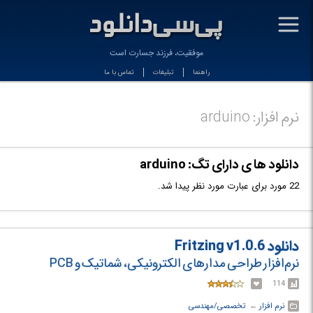
-
موفقیت، فرزند جسارت است
راهنما
تبلیغات
تماس با ما
نرم افزار: arduino
دانلود ها ی دارای تگ: arduino
22 مورد برای عبارت مورد نظر پیدا شد.
دانلود Fritzing v1.0.6
نرم‌افزار طراحی مدارهای الکترونیکی، شماتیک و PCB
114
نرم افزار
← ‏
تخصصی/مهندسی