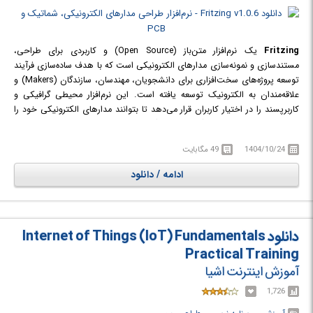
Fritzing
یک نرم‌افزار متن‌باز (Open Source) و کاربردی برای طراحی،
مستندسازی و نمونه‌سازی مدارهای الکترونیکی است که با هدف ساده‌سازی فرآیند
توسعه پروژه‌های سخت‌افزاری برای دانشجویان، مهندسان، سازندگان (Makers) و
علاقه‌مندان به الکترونیک توسعه یافته است. این نرم‌افزار محیطی گرافیکی و
کاربرپسند را در اختیار کاربران قرار می‌دهد تا بتوانند مدارهای الکترونیکی خود را
به‌صورت شماتیک، بردبورد (Breadboard)، PCB و نمای کدنویسی مدیریت کنند.
یکی از مهم‌ترین ویژگی‌های Fritzing، نمایش هم‌زمان پروژه در سه نمای مختلف
1404/10/24
49 مگابایت
شامل Breadboard View، Schematic View و PCB View است. این قابلیت
باعث می‌شود کاربران بتوانند به‌راحتی ارتباط بین نمونه اولیه، شماتیک مدار و
ادامه / دانلود
طراحی نهایی برد مدار چاپی را مشاهده و مدیریت کنند. این ویژگی به‌خصوص
برای آموزش الکترونیک و مستندسازی پروژه‌ها بسیار ارزشمند است.
دانلود Internet of Things (IoT) Fundamentals
Practical Training
آموزش اینترنت اشیا
1,726