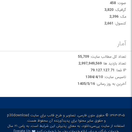
صوت:
458
گرافیک:
3,820
مک:
2,396
کنسول:
2,661
آمار
تعداد کل مطالب سایت:
55,709
تعداد بازدید ها:
2,997,949,569
IP شما:
79.127.127.71
تاسیس سایت:
1384/4/10
آخرین به روز رسانی:
1405/5/16
۱۳۸۳-۱۴۰۵ © حقوق متون فارسی، تصاویر و طرح قالب برای سایت p30download
و حقوق سایر محتوا برای پدیدآورنده آن محفوظ هست.
استفاده از سایت پی‌سی‌دانلود، به معنای پذیرش
این شرایط
است، به پاس ۲۱ سال
❤️
خدمات رایگان و برای ارائه خدمات بهتر، ما را
حمایت کنید
Donate Us