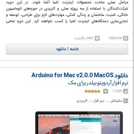
مراحل عملی ساخت محصولات اینترنت اشیا آشنا شوند. در این دوره،
در دوره آموزشی Arduino Masterclass: AI, Robotics & ChatGPT For
شرکت‌کنندگان با استفاده از سه پروژه عملی و کاربردی در حوزه‌های اتوماسیون
Beginners با مفاهیم آردوینو، الکترونیک، رباتیک و هوش مصنوعی آشنا خواهید
خانگی، امنیت ساختمان و زندگی کمکی، مهارت‌های لازم برای طراحی، توسعه و
شد.
تجاری‌سازی دستگاه‌های اینترنت اشیا را کسب خواهند کرد. این دوره تمامی
جنبه‌های مورد نیاز از جمله سخت‌افزار، نرم‌افزار، پلتفرم‌های ارتباطی و پروتکل‌های
مربوطه را پوشش می‌دهد و با ارائه مطالب تکمیلی، فرصت یادگیری عمیق‌تر را نیز
1404/3/6
3461 مگابایت
فراهم می‌سازد. هدف اصلی این دوره توانمندسازی شرکت‌کنندگان برای ورود به
دنیای جذاب اینترنت اشیا و تبدیل ایده‌های خود به محصولات واقعی و قابل
ادامه / دانلود
عرضه به بازار است.
در دوره آموزشی Complete Guide to Build IOT Things from Scratch to
Market با نحوه ساخت و تجاری‌سازی دستگاه‌های اینترنت اشیا آشنا خواهید شد.
دانلود Arduino for Mac v2.0.0 MacOS
نرم افزار آردوینو بیلدر برای مک
11,539
مکینتاش
← ‏
نرم افزار
← ‏
کاربردی