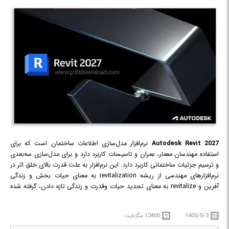
Autodesk Revit 2027
نرم‌افزار مدل‌سازی اطلاعات ساختمان است که برای
استفاده مهندسان معمار، عمران و تاسیسات کاربرد دارد و برای مدل‌سازی سه‌بعدی
و ترسیم جزئیات ساختمانی کاربرد دارد. این نرم‌افزار به علت قدرت بالای خلق اثر در
نرم‌افزارهای مهندسی از ریشه revitalization به معنای حیات بخش و زندگی
آفرین و revitalize به معنای تجدید حیات وقدرت و زندگی تازه دادن، گرفته شده
است. رویت محاسبه قابلیت مدیرت مالی و هزینه تولید و مصرف بر پایه زمان را
نیز دارد که در اصطلاح آن را ۴D BIM می‌نامند. این نرم‌افزار دارای سه نسخهٔ
1405/5/3
13400 مگابایت
معماری، عمران و تاسیسات است.