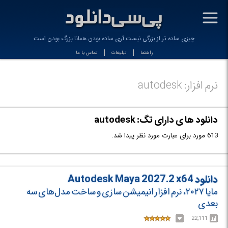
-
چیزی ساده تر از بزرگی نیست آری ساده بودن همانا بزرگ بودن است
راهنما
تبلیغات
تماس با ما
نرم افزار: autodesk
دانلود ها ی دارای تگ: autodesk
613 مورد برای عبارت مورد نظر پیدا شد.
دانلود Autodesk Maya 2027.2 x64
مایا ۲۰۲۷، نرم افزار انیمیشن سازی و ساخت مدل‌های سه
بعدی
22,111