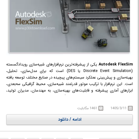
Autodesk FlexSim
یکی از پیشرفته‌ترین نرم‌افزارهای شبیه‌سازی رویدادگسسته
(Discrete Event Simulation یا DES) است که برای مدل‌سازی، تحلیل،
بهینه‌سازی و پیش‌بینی عملکرد سیستم‌های پیچیده در صنایع مختلف توسعه یافته
است. این نرم‌افزار با ترکیب موتور قدرتمند شبیه‌سازی، محیط گرافیکی سه‌بعدی،
ابزارهای آماری پیشرفته و قابلیت‌های بهینه‌سازی، به مهندسان، مدیران تولید،
تحلیلگران عملیات و متخصصان زنجیره تأمین کمک می‌کند تا پیش از اجرای
هرگونه تغییر در دنیای واقعی، سناریوهای مختلف را در یک محیط مجازی آزمایش
1405/3/11
1461 مگابایت
کرده و بهترین تصمیم را بر پایه داده‌های واقعی اتخاذ کنند.
نرم‌افزار FlexSim در ابتدا توسط شرکت FlexSim Software Products, Inc.
ادامه / دانلود
توسعه داده شد. اما از نوامبر 2023، شرکت Autodesk، شرکت FlexSim Software
Products را خریداری کرد. از آن زمان، این نرم‌افزار با نام Autodesk FlexSim
توسعه و عرضه می‌شود.