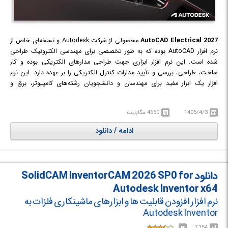
AutoCAD Electrical 2027
محصولی از شرکت Autodesk و نسخه‌ای خاص از
نرم افزار AutoCAD بوده که به طور تخصصی برای مهندسی الکترونیک طراحی
شده است. این نرم افزار ابزاری جهت طراحی مدارهای الکتریکی بوده و کار
ساخت، طراحی، بررسی و تأیید مدارات کنترل الکتریکی را بر عهده دارد. این نرم
افزار یک ابزار مفید برای مهندسان و دانشجویان رشته‌های کامپیوتر، برق و
الکترونیک است و دارای امکانات فراوانی از جمله قابلیت ترسیم مدارها به صورت
سه بعدی، قابلیت رفع مجازی ایرادهای مدار، قابلیت نوشتن توضیحات در کنار
1405/4/3
4650 مگابایت
مدارها و غیره است.
ادامه / دانلود
دانلود SolidCAM InventorCAM 2026 SP0 for
Autodesk Inventor x64
نرم افزار افزودن قابلیت ها و ابزارهای ماشینکاری فلزات به
Autodesk Inventor
7,154