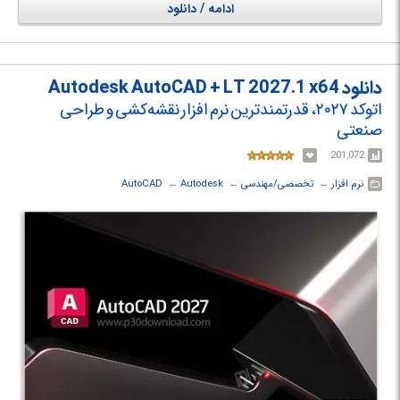
ادامه / دانلود
دانلود Autodesk AutoCAD + LT 2027.1 x64
اتوکد ۲۰۲۷، قدرتمندترین نرم افزار نقشه‌کشی و طراحی
صنعتی
201,072
نرم افزار
← ‏
تخصصی/مهندسی
← ‏
Autodesk
← ‏
AutoCAD