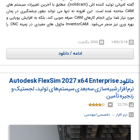
گفته کمپانی تولید کننده اش (solidcam)، مطابق با آخرین تغییرات سیستم های
CAM ساخته شده است. این افزونه نه تنها می تواند بطور چشمگیری در زمان
مورد نیاز شما برای انجام کارهای CAM صرفه جویی کند، بلکه به افزایش پویایی و
بهره وری نیز منجر می‌شود. InventorCAM ماژول های مفیدی در زمینه CNC را
برای انواع برنامه های کاربردی در زمینه CNC و سیستم های CAD فراهم می کند.
یکی از کاربرد های آن امکان استفاده از سیستم های هندسی پیچیده برای ماشین
1405/3/18
2550 مگابایت
کاری فلزات در سطح دو بعدی و سه بعدی و همچنین ارائه ابزارهایی برای سهولت
کار در پروژه های جوشکاری و تراشکاری است.
ادامه / دانلود
Inventor CAM یک نرم افزار استاندارد بوده كه به عنوان مهندسی CAM با نرم افزار
Autodesk Inventor در ادغام است. این
برنامه مجموعه‌ای از بهترین كلاس‌های
ساخت را در داخل Inventor فراهم می‌آورد و فرآیندهای فرزکاری 2.5 بعدی،
فرزکاری 3 بعدی، ماشین‌كاری سرعت بالا (HSM)، فرزكاری‌های 4 و 5 محوره،
دانلود Autodesk FlexSim 2027 x64 Enterprise
شبیه‌سازی فرزكاری 5 محوره، تراش‌كاری، تراش فرزهای تا 5 محور و وایركات را
نرم‌افزار شبیه‌سازی سه‌بعدی سیستم‌های تولید، لجستیک و
پشتیبانی می‌نماید.
زنجیره تأمین
22,726
نرم افزار
← ‏
تخصصی/مهندسی