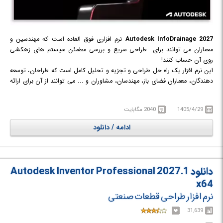
Autodesk InfoDrainage 2027
نرم افزاری فوق العاده است که مهندسین و
معماران می توانند برای طراحی سریع و بررسی مطمئن سیستم های زهکشی
روی آن حساب کنند!
این نرم افزار یک راه حل طراحی و تجزیه و تحلیل کامل است که طراحان، توسعه
دهندگان، معماران فضای باز، مهندسان، مشاوران و ... می توانند از آن برای ارائه
طرح های پایدار و مقرون به صرفه سیستم های زهکشی استفاده کنند. از سوی
دیگر این نرم افزار بازرسان، مقامات تایید کننده و شرکت های آب را قادر می سازد
1405/4/29
2040 مگابایت
تا سیستم های زهکشی را ممیزی و در صورت نیاز سیستم زهکشی جدید را
طراحی کنند.
ادامه / دانلود
InfoDrainage به شما کمک می کند تا طرح هایی برای زهکشی سنتی و پایدار، با
گزارش های متناسب برای انطباق ایجاد کنید، وسعت دقیق یک حوضچه، نحوه
اتصال زیر زهکشی به هم و طول دقیق لوله ها را ببینید و جزئیات را به سرعت
بررسی کنید. علاوه بر این می توانید از تجزیه و تحلیل دقیق هیدرولیک داخلی
دانلود Autodesk Inventor Professional 2027.1
برای لوله‌ها، منهول‌ها، انبارها و زیرساخت‌های سبز استفاده کنید.
x64
نرم افزار طراحی قطعات صنعتی
31,639