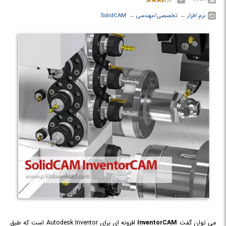
نرم افزار
← ‏
تخصصی/مهندسی
← ‏
SolidCAM
می توان گفت
InventorCAM
افزونه ای برای Autodesk Inventor است که طبق