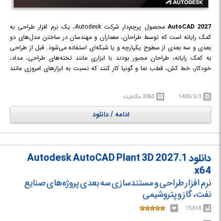
AutoCAD 2027
محصول پرچم‌دار شرکت Autodesk، یک نرم افزار طراحی به
کمک رایانه است که توسط طراحان، معماران و مهندسان در ساختن مدل‌های دو
بعدی و سه بعدی از سطوح یکپارچه و یا شبکه‌ای استفاده می‌شود. قبل از طراحی
به کمک رایانه، طراحان مجبور بودند با ابزاری مانند تخته‌های طراحی، مداد،
خودکار، خط کش، قطب نما و گونیا کار کنند که نسبت به ابزارهای امروزی مانند
AutoCAD امکانات بسیار محدودتری داشتند. از سال 1982 میلادی که اولین
نسخه نرم افزار AutoCAD به بازار ارائه گردید، به علت قابلیت‌های پیشرفته طراحی
1405/5/3
3360 مگابایت
اتوماتیک و کامپیوتری به سرعت به پراستفاده‌ترین ابزار طراحی به کمک رایانه
تبدیل شد. این نرم افزار هم اکنون پرکاربردترین نرم افزار طراحی صنعتی و نقشه
ادامه / دانلود
کشی بوده که بیش از 100 میلیون کاربر در سراسر دنیا دارد.
دانلود Autodesk AutoCAD Plant 3D 2027.1
x64
نرم افزار طراحی و مستند‌سازی سه بعدی پروژه‌های صنایع
نفت، گاز و پتروشیمی
15,618