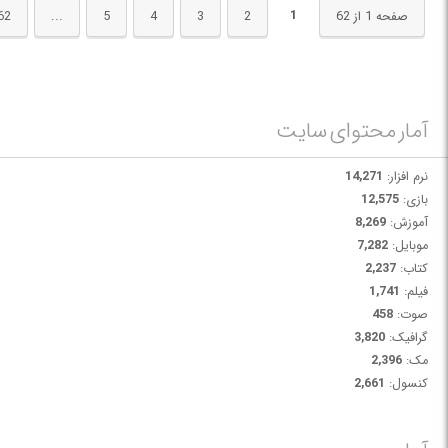
پس از پیوستن FlexSim به خانواده Autodesk، این نرم‌افزار بیش از پیش با
1
صفحه 1 از 62
2
3
4
5
...
62
اکوسیستم محصولات Autodesk یکپارچه شده و قابلیت‌های جدیدی برای ارتباط
با AutoCAD، Inventor و Revit در اختیار کاربران قرار گرفته است.
آمار محتوای سایت
نرم افزار:
14,271
بازی:
12,575
آموزش:
8,269
موبایل:
7,282
کتاب:
2,237
فیلم:
1,741
صوت:
458
گرافیک:
3,820
مک:
2,396
کنسول:
2,661