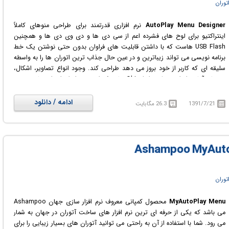
توران
AutoPlay Menu Designer
نرم افزاری قدرتمند برای طراحی منوهای کاملاً
اینتراکتیو برای لوح های فشرده اعم از سی دی ها و دی وی دی ها و همچنین
USB Flash هاست که با داشتن قابلیت های فراوان بدون حتی نوشتن یک خط
برنامه نویسی می تواند زیباترین و در عین حال جذاب ترین اتوران ها را به واسطه
سلیقه ای که کاربر از خود بروز می دهد طراحی کند. وجود انواع تصاویر، اشکال،
منوهای آماده، انواع مختلفی از Object هایی که امروزه در انواع اتوران ها دیده می
شوند همه این نکته را بیان می کنند که دستان کاربر برای طراحی حرفه ای ترین و
زیباترین اتوران ها کاملاً باز است، Wizard موجود در نرم افزار هم که مطمئناً کار
ادامه / دانلود
1391/7/21
26.3 مگابایت
همه را آسان خواهد کرد چرا که با وجود چندین طرح آماده می توان با ایده برداری
از آن ها و همچنین با کمی خلاقیت و کنار هم چیدن اشکال تنها با چند کلیک
ساده با استفاده از نرم افزار Autoplay Menu Designer اتورانی را طراحی کرد که
چشمان هر بیننده ای را به سوی خود بکشاند، در این نرم افزار به طور کلی سه
مرحله اصلی تعریف شده است که در مرحله اول کاربر می تواند به راحتی اندازه
صفحه اتوران، استایل، رنگ و به طور کلی شکل و شمایل ظاهری را در آن به
انتخاب خود کاملا بازبینی و مورد ویرایش قرار دهد.
توران
MyAutoPlay Menu
محصول کمپانی معروف نرم افزار سازی جهان Ashampoo
می باشد که یکی از حرفه ای ترین نرم افزار های ساخت آتوران در جهان به شمار
می رود. شما با استفاده از آن به راحتی می توانید آتوران های بسیار زیبایی را برای