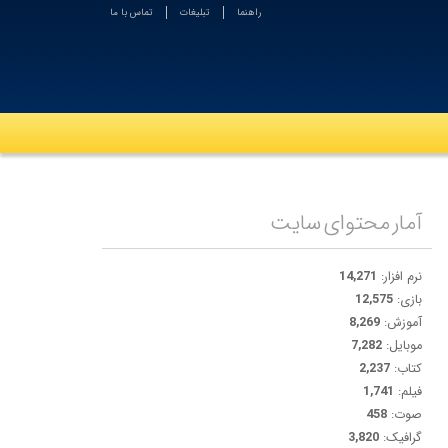
راهنما
تبلیغات
تماس با ما
آمار محتوای سایت
نرم افزار:
14,271
بازی:
12,575
آموزش:
8,269
موبایل:
7,282
کتاب:
2,237
فیلم:
1,741
صوت:
458
گرافیک:
3,820