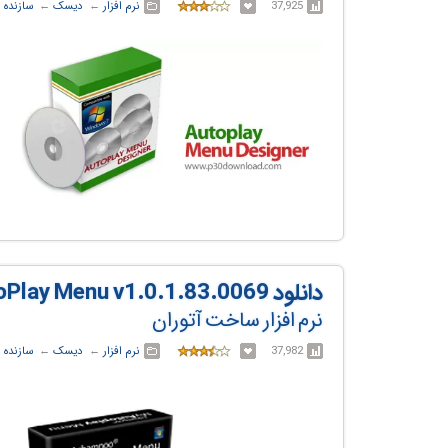
37,925
نرم افزار
← ‏
دیسک
← ‏
سازنده ا
دانلود Ashampoo MyAutoPlay Menu v1.0.1.83.0069
نرم افزار ساخت آتوران
37,982
نرم افزار
← ‏
دیسک
← ‏
سازنده ا