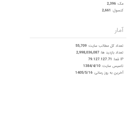
مک:
2,396
کنسول:
2,661
آمار
تعداد کل مطالب سایت:
55,709
تعداد بازدید ها:
2,998,036,087
IP شما:
79.127.127.71
تاسیس سایت:
1384/4/10
آخرین به روز رسانی:
1405/5/16