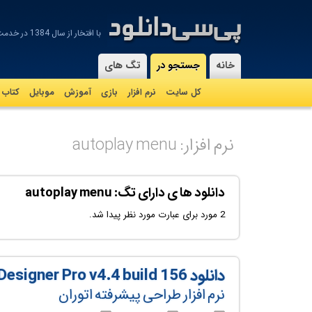
با افتخار از سال 1384 در خدمت شماییم
-
خانه
جستجو در
تگ های
کل سایت
نرم افزار
بازی
آموزش
موبايل
کتاب
نرم افزار: autoplay menu
دانلود ها ی دارای تگ: autoplay menu
2 مورد برای عبارت مورد نظر پیدا شد.
دانلود Autoplay Menu Designer Pro v4.4 build 156
نرم افزار طراحی پیشرفته اتوران