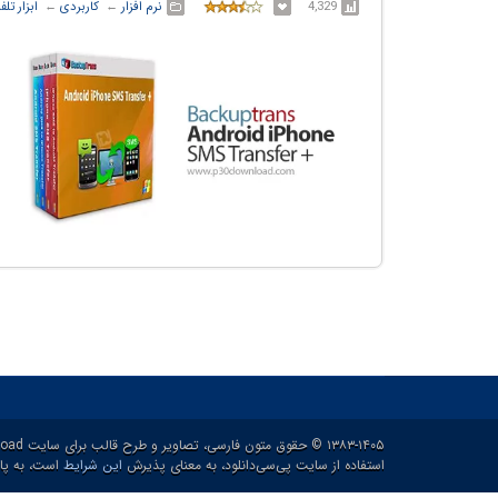
4,329
نرم افزار
← ‏
کاربردی
← ‏
ابزار تل
۱۳۸۳-۱۴۰۵ © حقوق متون فارسی، تصاویر و طرح قالب برای سایت p30download و حقوق سایر محتوا برای پدیدآورنده آن محفوظ هست.
استفاده از سایت پی‌سی‌دانلود، به معنای پذیرش
این شرایط
است، به پاس ۲۱ سال خدمات رایگان و برای ارائه خدم