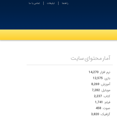
راهنما
تبلیغات
تماس با ما
آمار محتوای سایت
نرم افزار:
14,270
بازی:
12,575
آموزش:
8,269
موبایل:
7,282
کتاب:
2,237
فیلم:
1,741
صوت:
458
گرافیک:
3,820