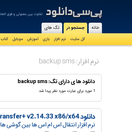
تفاوت بین معمولی و فوق العا
-
خانه
جستجو در
تگ های
کل سایت
نرم افزار
بازی
آموزش
موبايل
کتاب
نرم افزار: backup sms
دانلود ها ی دارای تگ: backup sms
1 مورد برای عبارت مورد نظر پیدا شد.
دانلود Backuptrans Android iPhone SMS Transfer+ v2.14.33 x86/x64
نرم افزار انتقال اس ام اس ها بین گوشی ها