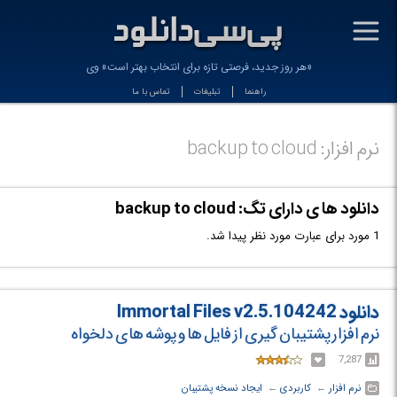
-
«هر روز جدید، فرصتی تازه برای انتخاب بهتر است» وین_
راهنما
تبلیغات
تماس با ما
نرم افزار: backup to cloud
دانلود ها ی دارای تگ: backup to cloud
1 مورد برای عبارت مورد نظر پیدا شد.
دانلود Immortal Files v2.5.104242
نرم افزار پشتیبان گیری از فایل ها و پوشه های دلخواه
7,287
نرم افزار
← ‏
کاربردی
← ‏
ایجاد نسخه پشتیبان