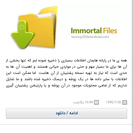
همه ی ما در رایانه هایمان اطلاعات بسیاری را ذخیره نموده ایم که تنها بخشی از
آن ها برای ما بسیار مهم و حتی در مواردی حیاتی هستند و اهمیت آن ها به
حدی است که نیاز به تهیه نسخه پشتیبان از آن هاست. اما ممکن است این
اطلاعات با سایر داده ها در یک پوشه و دیسک ذخیره شده باشند و ما تمایل
نداریم که از تمامی محتویات موجود در آن پوشه و یا پارتیشن پشتیبان گیری
کنیم. چاره ی این مشکل استفاده از نرم افزاری مانند
Immortal Files
است. این
نرم افزار به کاربران خود امکان تهیه نسخه پشتیبان از فایل ها و پوشه های
1395/7/30
10.89 مگابایت
دلخواهشان را عرضه می کند و بعلاوه به آن ها اجازه می دهد نسخه پشتیبان
ساخته شده را در سیستم خود، سرویس های ابری و یا ریموت مانند Google
ادامه / دانلود
Drive ،Cloud Storage ،Dropbox ،FTP ،SFTP ،WebDAV و OpenStack ذخیره
کنند.