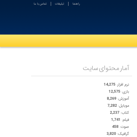
راهنما
تبلیغات
تماس با ما
آمار محتوای سایت
نرم افزار:
14,275
بازی:
12,575
آموزش:
8,269
موبایل:
7,282
کتاب:
2,237
فیلم:
1,741
صوت:
458
گرافیک:
3,820