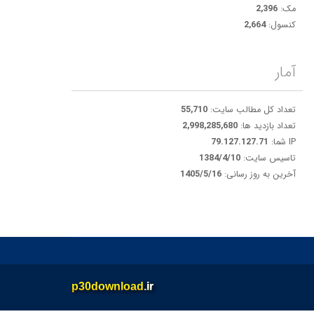
مک:
2,396
کنسول:
2,664
آمار
تعداد کل مطالب سایت:
55,710
تعداد بازدید ها:
2,998,285,680
IP شما:
79.127.127.71
تاسیس سایت:
1384/4/10
آخرین به روز رسانی:
1405/5/16
p30download