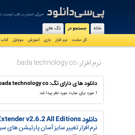
«بزرگی انسان در قلب اوست، نه
-
خانه
جستجو در
تگ های
کل سایت
نرم افزار
بازی
آموزش
موبايل
کتاب
نرم افزار: bada technology co
دانلود ها ی دارای تگ: bada technology co
1 مورد برای عبارت مورد نظر پیدا شد.
دانلود Macrorit Partition Extender v2.6.2 All Editions
نرم افزار تغییر سایز آسان پارتیشن های 