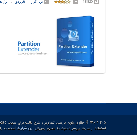
18,820
نرم افزار
← ‏
کاربردی
← ‏
ابزار 
۱۳۸۳-۱۴۰۵ © حقوق متون فارسی، تصاویر و طرح قالب برای سایت p30download و حقوق سایر محتوا برای پدیدآورنده آن محفوظ هست.
استفاده از سایت پی‌سی‌دانلود، به معنای پذیرش
این شرایط
است، به پاس ۲۱ سال خدمات رایگان و برای ارائه خدم