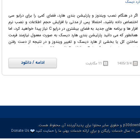
هارد دیسک
اگر در هنگام نصب ویندوز و پارتیشن بندی هارد، فضای کمی را برای درایو سی
اختصاص داده باشید، احتمالا پس از مدتی با افزایش حجم اطلاعات و نصب نرم
افزار ها و برنامه های جدید به فضای بیشتری در درایو C نیاز پیدا خواهید کرد، اما
همانطور که می دانید پارتیشن بندی هارد دیسک به صورت معمول نیازمند فرمت
ساختن کل یا بخشی از هارد دیسک و تغییر ویندوز و در نتیجه از دست رفتن
اطلاعات خواهد شد.
Macrorit Partition Extender
نرم افزاری برای تغییر سایز
پارتیشن های ویندوز، بدون از دست رفتن و یا صدمه دیدن اطلاعات است که با
کمک آن می توانید مشکل کمبود فضای دیسک را با چند کلیک ساده حل کرده و
ادامه / دانلود
1405/3/4
11 مگابایت
همزمان امنیت اطلاعات خود را حفظ کنید. این نرم افزار از هر دو دیسک MBR و
GPT پشتیبانی می کند.
❤️
ات بهتر، ما را
حمایت کنید
Donate Us