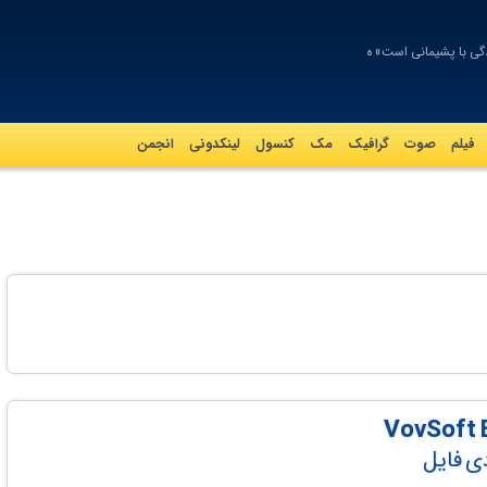
ندگی با پشیمانی است» هلن_
فیلم
صوت
گرافيک
مک
کنسول
لینکدونی
انجمن
دی فایل