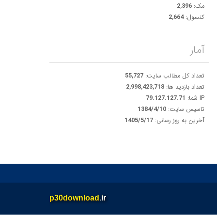
مک:
2,396
کنسول:
2,664
آمار
تعداد کل مطالب سایت:
55,727
تعداد بازدید ها:
2,998,423,718
IP شما:
79.127.127.71
تاسیس سایت:
1384/4/10
آخرین به روز رسانی:
1405/5/17
p30download