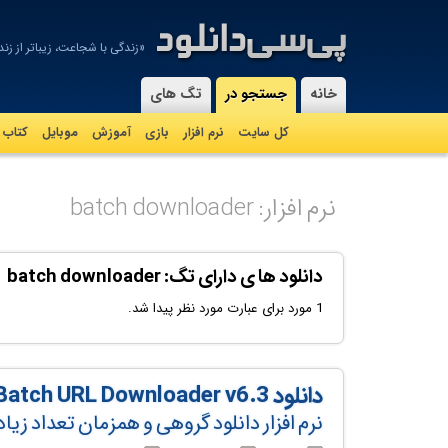
«زندگی با شجاعت، زیباتر از ز
-
خانه
جستجو در
تگ های
کل سایت
نرم افزار
بازی
آموزش
موبايل
کتاب
نرم افزار: batch downloader
دانلود ها ی دارای تگ: batch downloader
1 مورد برای عبارت مورد نظر پیدا شد.
دانلود VovSoft Batch URL Downloader v6.3
نرم افزار دانلود گروهی و همزمان تعداد زیا