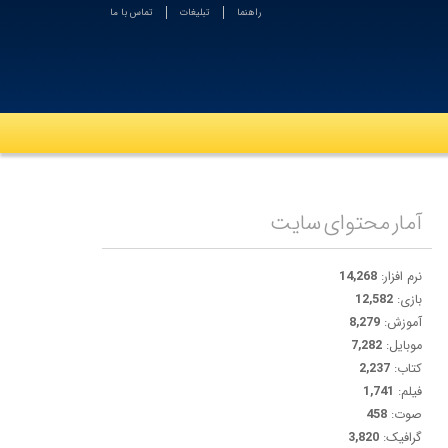
راهنما
تبلیغات
تماس با ما
آمار محتوای سایت
نرم افزار:
14,268
بازی:
12,582
آموزش:
8,279
موبایل:
7,282
کتاب:
2,237
فیلم:
1,741
صوت:
458
گرافیک:
3,820