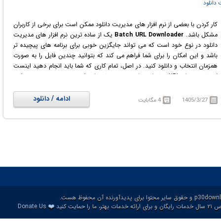
 دانلود
کار کردن با بعضی از نرم افزار های مدیریت دانلود ممکن است برای برخی از کاربران
مشکل باشد.
Batch URL Downloader
یک از ساده ترین نرم افزار های مدیریت
دانلود در نوع خود است که می تواند جایگزین خوبی برای برنامه های پیچیده تر
باشد و این امکان را برای شما فراهم می کند که بتوانید چندین فایل را به صورت
همزمان انتخاب و دانلود کنید. در اصل، تمام کاری که شما باید انجام دهید اینست
که لیستی از URL ها را در قسمت مربوطه وارد کنید و سپس بر روی دکمه
Download All کلیک کنید. فایل ها به صورت پشت سر هم ذخیره می شوند و
پیشرفت کار در نوار وضعیت نمایش داده می‌شود. اگر نیاز به دانلود تعداد زیادی
ادامه / دانلود
1405/3/27
4 مگابایت
فایل دارید و نمی خواهید به صورت جداگانه ذخیره شوند، مطمئناً این نرم افزار می
تواند مفید باشد. VovSoft Batch URL Downloader روند دانلود تعداد زیادی
فایل از لیست URL را سرعت می بخشد.
❤️
ات بهتر، ما را
حمایت کنید
Donate Us