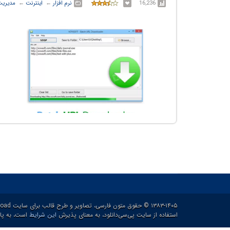
16,236
نرم افزار
← ‏
اینترنت
← ‏
مدیریت
۱۳۸۳-۱۴۰۵ © حقوق متون فارسی، تصاویر و طرح قالب برای سایت p30download و حقوق سایر محتوا برای پدیدآورنده آن محفوظ هست.
استفاده از سایت پی‌سی‌دانلود، به معنای پذیرش
این شرایط
است، به پاس ۲۱ سال خدمات رایگان و برای ارائه خدم