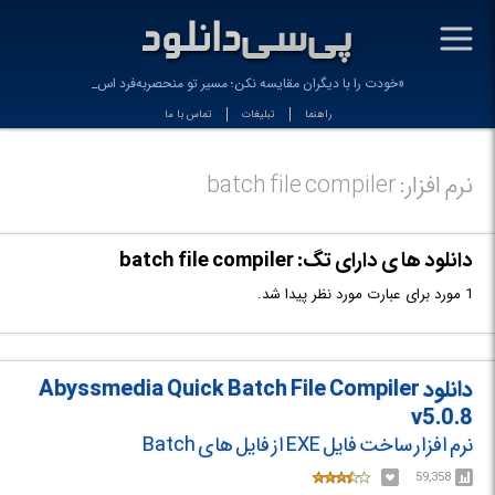
-
«خودت را با دیگران مقایسه نکن؛ مسیر تو منحصربه‌فرد است
راهنما
تبلیغات
تماس با ما
نرم افزار: batch file compiler
دانلود ها ی دارای تگ: batch file compiler
1 مورد برای عبارت مورد نظر پیدا شد.
دانلود Abyssmedia Quick Batch File Compiler
v5.0.8
نرم افزار ساخت فایل EXE از فایل های Batch
59,358