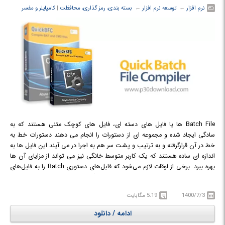
نرم افزار
← ‏
توسعه نرم افزار
← ‏
بسته بندی، رمز گذاری، محافظت
‏|
کامپایلر و مفسر
Batch File ها یا فایل های دسته ای، فایل های کوچک متنی هستند که به
سادگی ایجاد شده و مجموعه ای از دستورات را انجام می دهند دستورات خط به
خط در آن قرارگرفته و به ترتیب و پشت سر هم به اجرا در می آیند این فایل ها به
اندازه ای ساده هستند که یک کاربر متوسط خانگی نیز می تواند از مزایای آن ها
بهره ببرد. برخی از اوقات لازم می‌شود که فایل‌های دستوری Batch را به فایل‌های
exe تبدیل کنیم. برخی از مزایای این کار جلوگیری از لو رفتن کد به کار رفته،
نامرئی کردن اجرای برنامه و ... است. نرم افزار
Quick Batch File Compiler
1400/7/3
5.19 مگابایت
یکی از ابزارهایی است که این امکان را با قابلیت‌های بسیار خوبی ارائه می دهد.
Quick Batch File Compiler نرم افزاری برای تبدیل فایل های batch به برنامه
ادامه / دانلود
واقعی (با فرمت EXE) است که می توانید این کار را با یک کلیک انجام دهید.