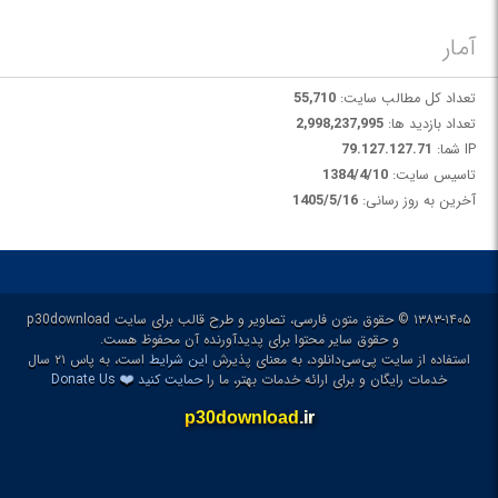
آمار
تعداد کل مطالب سایت:
55,710
تعداد بازدید ها:
2,998,237,995
IP شما:
79.127.127.71
تاسیس سایت:
1384/4/10
آخرین به روز رسانی:
1405/5/16
۱۳۸۳-۱۴۰۵ © حقوق متون فارسی، تصاویر و طرح قالب برای سایت p30download
و حقوق سایر محتوا برای پدیدآورنده آن محفوظ هست.
استفاده از سایت پی‌سی‌دانلود، به معنای پذیرش
این شرایط
است، به پاس ۲۱ سال
❤️
خدمات رایگان و برای ارائه خدمات بهتر، ما را
حمایت کنید
Donate Us
p30download