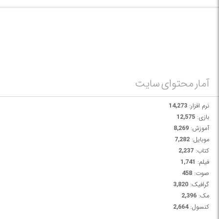
این نرم افزار فایل های batch شما را رمزگذاری و در برابر تغییرات محافظت می
کند.
آمار محتوای سایت
نرم افزار:
14,273
بازی:
12,575
آموزش:
8,269
موبایل:
7,282
کتاب:
2,237
فیلم:
1,741
صوت:
458
گرافیک:
3,820
مک:
2,396
کنسول:
2,664