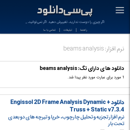
-
اگر چیزی را دوست ندارید، تغییرش دهید. اگر نمی‌توانید، د
راهنما
تبلیغات
تماس با ما
نرم افزار: beams analysis
دانلود ها ی دارای تگ: beams analysis
1 مورد برای عبارت مورد نظر پیدا شد.
دانلود Engissol 2D Frame Analysis Dynamic +
Truss + Static v7.3.4
نرم افزار تجزیه و تحلیل چارچوب، خرپا و تیرچه های دو بعدی
تحت بار