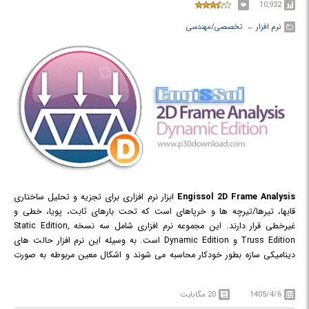
10,932
نرم افزار
← ‏
تخصصی/مهندسی
Engissol 2D Frame Analysis
ابزار نرم افزاری برای تجزیه و تحلیل ساختاری
قابها، تیرها/تیرچه ها و خرپاهای است که تحت بارهای ثابت، پویا، خطی و
غیرخطی قرار دارند. این مجموعه نرم افزاری شامل سه نسخه Static Edition,
Truss Edition و Dynamic Edition است. به وسیله این نرم افزار حالت های
دینامیکی سازه بطور خودکار محاسبه می شوند و اشکال معین مربوطه به صورت
گرافیکی نشان داده می شوند. نرم افزار از المان های محدود بهینه شده استفاده
می کند و شامل موتور حل کننده (solution engine) قدرتمندی است. نتایج
1405/4/6
20 مگابایت
محاسبه به صورت یک گزارش با فرمت های pdf ،doc و xls قابل ارائه هستند.