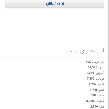
علاوه بر این، 2D Frame Analysis از تجزیه و تحلیل استاتیک غیر خطی (تجزیه
ادامه / دانلود
و تحلیل مرتبه دوم) نیز برای بررسی اثرات P-Delta پشتیبانی می کند.
نسخه
Dynamic
نرم افزار 2D Frame Analysis، برنامه ای کاربردی و قدرتمند
است که از المان های محدود بهینه شده برای انجام آنالیزهای ثابت و پویا برای
تیرها/تیرچه ها، فریم های پرتال سازه و همچنین خرپاها استفاده می کند. رابط
کاربری همه کاره و همچنین سفارشی سازی آسان آن، آن را به عنوان یک محصول
برتر در تجزیه و تحلیل فریم ها تبدیل نموده و در صرفه جویی وقت و هزینه بسیار
تاثیرگذار است.
آمار محتوای سایت
نرم افزار:
14,270
بازی:
12,575
آموزش:
8,269
موبایل:
7,282
کتاب:
2,237
فیلم:
1,741
صوت:
458
گرافیک:
3,820
مک:
2,396