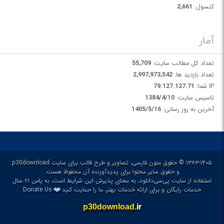
کنسول:
2,661
آمار
تعداد کل مطالب سایت:
55,709
تعداد بازدید ها:
2,997,973,542
IP شما:
79.127.127.71
تاسیس سایت:
1384/4/10
آخرین به روز رسانی:
1405/5/16
۱۳۸۳-۱۴۰۵ © حقوق متون فارسی، تصاویر و طرح قالب برای سایت p30download
و حقوق سایر محتوا برای پدیدآورنده آن محفوظ هست.
استفاده از سایت پی‌سی‌دانلود، به معنای پذیرش
این شرایط
است، به پاس ۲۱ سال
❤️
خدمات رایگان و برای ارائه خدمات بهتر، ما را
حمایت کنید
Donate Us
p30download