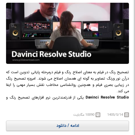
تصحیح رنگ در فیلم به معنای اصلاح رنگ و فیلم درمرحله پایانی تدوین است که
درآن نور ورنگ تصاویر به گونه ای همسان اصلاح می شوند. امروزه تصحیح رنگ
در زیبایی بصری فیلم و همچنین روانشناسی مخاطب نقش بسیار مهمی را ایفا
می کند.
Davinci Resolve Studio
یکی از قدرتمندترین نرم افزارهای تصحیح رنگ و
ویرایش فایل های ویدئویی در سرتاسر جهان است که محصولی از شرکت Black
Magic Design است. این نرم افزار به صورت تخصصی تمرکز خود را بر روی
1405/5/14
10090 مگابایت
اصلاح رنگ (Color Correction) قرار داده است. با استفاده از این نرم افزار حرفه
ای، هزاران قابلیت و امکانات ویژه فقط و فقط برای اصلاح رنگ، در اختیار خواهید
ادامه / دانلود
داشت تا بتوانید به بهترین نحو ممکن خروجی مناسبی از ویدیو‌های خود به