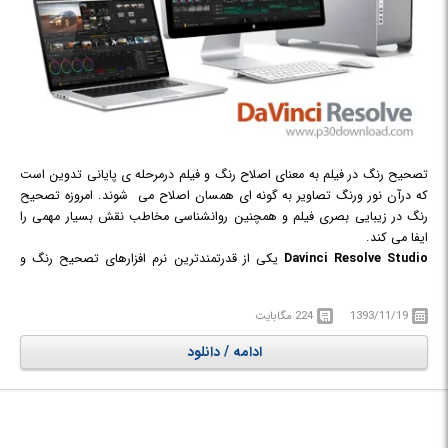
تصحیح رنگ در فیلم به معنای اصلاح رنگ و فیلم درمرحله ی پایانی تدوین است
که درآن نور ورنگ تصاویر به گونه ای همسان اصلاح می شوند. امروزه تصحیح
رنگ در زیبایی بصری فیلم و همچنین روانشناسی مخاطب نقش بسیار مهمی را
ایفا می کند.
Davinci Resolve Studio
یکی از قدرتمندترین نرم افزارهای تصحیح رنگ و
ویرایش فایل های ویدئویی در سرتاسر جهان است که محصولی از شرکت Black
Magic Design است. این نرم افزار به صورت تخصصی تمرکز خود را بر روی
1393/11/19
224 مگابایت
اصلاح رنگ (Color Correction) قرار داده است. با استفاده از این نرم افزار حرفه
ای، هزاران قابلیت و امکانات ویژه فقط و فقط برای اصلاح رنگ، در اختیار خواهید
ادامه / دانلود
داشت تا بتوانید به بهترین نحو ممکن خروجی مناسبی از ویدیو‌های خود به
دست آورید. لازم به ذکر است Davinci Resolve StudioDavinci Resolve از سه
بخش تشکیل شده است. بخش اول نرم افزار بسیار ساده و با قابلیت‌های کوچکی
از Davinci Resolve است که به نام Davinci Resolve Lite معروف است. مهم