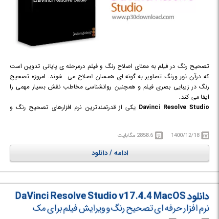
تصحیح رنگ در فیلم به معنای اصلاح رنگ و فیلم درمرحله ی پایانی تدوین است
که درآن نور ورنگ تصاویر به گونه ای همسان اصلاح می شوند. امروزه تصحیح
رنگ در زیبایی بصری فیلم و همچنین روانشناسی مخاطب نقش بسیار مهمی را
ایفا می کند.
Davinci Resolve Studio
یکی از قدرتمندترین نرم افزارهای تصحیح رنگ و
ویرایش فایل های ویدئویی در سرتاسر جهان است که محصولی از شرکت Black
Magic Design است. این نرم افزار به صورت تخصصی تمرکز خود را بر روی
1400/12/18
2858.6 مگابایت
اصلاح رنگ (Color Correction) قرار داده است. با استفاده از این نرم افزار حرفه
ای، هزاران قابلیت و امکانات ویژه فقط و فقط برای اصلاح رنگ، در اختیار خواهید
ادامه / دانلود
داشت تا بتوانید به بهترین نحو ممکن خروجی مناسبی از ویدیو‌های خود به
دست آورید. لازم به ذکر است Davinci Resolve از سه بخش تشکیل شده است.
بخش اول نرم افزار بسیار ساده و با قابلیت‌های کوچکی از Davinci Resolve است
که به نام Davinci Resolve Lite معروف است. مهم ترین خصوصیت Davinci
دانلود DaVinci Resolve Studio v17.4.4 MacOS
Resolve را می توان سرعت بی نظیر این برنامه دانست.
نرم افزار حرفه ای تصحیح رنگ و ویرایش فیلم برای مک