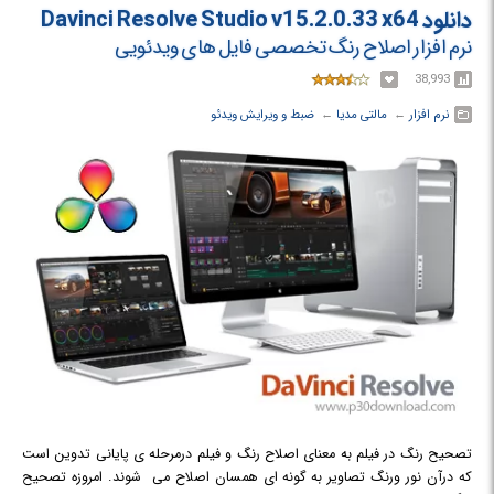
رندرفارم و کلاسترهای رندرینگ در اختیار داشته باشید، به راحتی می توانید از
دانلود Davinci Resolve Studio v15.2.0.33 x64
قدرت تمامی‌آن ها در Davinci Resolve استفاده نمایید. بنابراین می توان گفت
نرم افزار اصلاح رنگ تخصصی فایل های ویدئویی
که این برنامه به صورت حقیقی RealTime است.یک محیط قدرتمند برای Color
Correction است. کاربران می توانند در محیط 32-bit این برنامه اقدام به اصلاح
38,993
رنگ‌های تصاویر بنمایند. در این صورت کیفیت و بازه رنگی بسیار بالایی را در
نرم افزار
← ‏
مالتی مدیا
← ‏
ضبط و ویرایش ویدئو
اختیار خواهند داشت. محیط‌ها و پلت‌های رنگی متفاوتی در Davinci Resolve
مانند RGB, YRGB, NLE و ... گنجانده شده است که بنا به سلیقه و پروژه مورد
نظرتان می توانید از هر کدام استفاده نمایید. استفاده و ویرایش تصاویر 3D
Stereo در این نسخه بهبود بافته و ابزارهای بسیار متنوعی در اختیار کاربران قرار
گرفته است. همچنین می توانید اسکریپت‌های خود را به منظور پیاده سازی
خواسته‌های ویژه از برنامه در آن اجرا نمایید. فرمت‌های قابل پذیرش در Davinci
Resolve عبارتند از SD, HD, Full HD, 2K, 4K . البته شما می توانید فرمت‌های
بالاتر را نیز در این برنامه ویرایش نمایید که در این بخش هیچ محدودیتی برای
شما ایجاد نشده است.
تصحیح رنگ در فیلم به معنای اصلاح رنگ و فیلم درمرحله ی پایانی تدوین است
که درآن نور ورنگ تصاویر به گونه ای همسان اصلاح می شوند. امروزه تصحیح