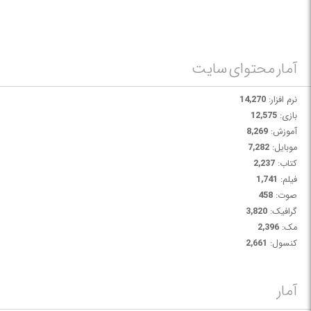
ترین خصوصیت Davinci Resolve را می توان سرعت بی نظیر این برنامه
دانست.
آمار محتوای سایت
نرم افزار:
14,270
بازی:
12,575
آموزش:
8,269
موبایل:
7,282
کتاب:
2,237
فیلم:
1,741
صوت:
458
گرافیک:
3,820
مک:
2,396
کنسول:
2,661
آمار