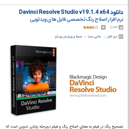
شده است. بخش اول نرم افزار بسیار ساده و با قابلیت‌های کوچکی از Davinci
Resolve است که به نام Davinci Resolve Lite معروف است. مهم ترین
دانلود Davinci Resolve Studio v19.1.4 x64
خصوصیت Davinci Resolve را می توان سرعت بی نظیر این برنامه دانست.
نرم افزار اصلاح رنگ تخصصی فایل های ویدئویی
2,349
نرم افزار
← ‏
مالتی مدیا
← ‏
ضبط و ویرایش ویدئو
تصحیح رنگ در فیلم به معنای اصلاح رنگ و فیلم درمرحله پایانی تدوین است که