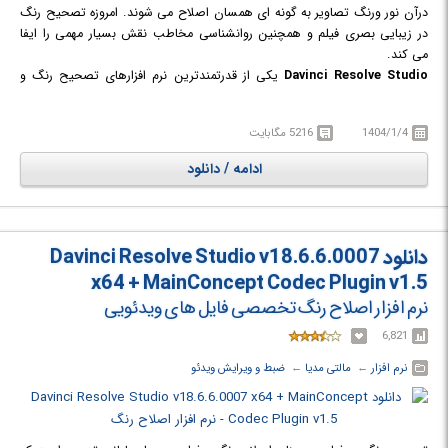
درآن نور ورنگ تصاویر به گونه ای همسان اصلاح می شوند. امروزه تصحیح رنگ
در زیبایی بصری فیلم و همچنین روانشناسی مخاطب نقش بسیار مهمی را ایفا
می کند.
Davinci Resolve Studio
یکی از قدرتمندترین نرم افزارهای تصحیح رنگ و
ویرایش فایل های ویدئویی در سرتاسر جهان است که محصولی از شرکت Black
Magic Design است. این نرم افزار به صورت تخصصی تمرکز خود را بر روی
1404/1/4
5216 مگابایت
اصلاح رنگ (Color Correction) قرار داده است. با استفاده از این نرم افزار حرفه
ای، هزاران قابلیت و امکانات ویژه فقط و فقط برای اصلاح رنگ، در اختیار خواهید
ادامه / دانلود
داشت تا بتوانید به بهترین نحو ممکن خروجی مناسبی از ویدیو‌های خود به
دست آورید. لازم به ذکر است Davinci Resolve Studio از سه بخش تشکیل
شده است. بخش اول نرم افزار بسیار ساده و با قابلیت‌های کوچکی از Davinci
Resolve است که به نام Davinci Resolve Lite معروف است. مهم ترین
دانلود Davinci Resolve Studio v18.6.6.0007
خصوصیت Davinci Resolve را می توان سرعت بی نظیر این برنامه دانست.
x64 + MainConcept Codec Plugin v1.5
نرم افزار اصلاح رنگ تخصصی فایل های ویدئویی
6,821
نرم افزار
← ‏
مالتی مدیا
← ‏
ضبط و ویرایش ویدئو