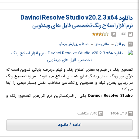
دست آورید. لازم به ذکر است Davinci Resolve Studio از سه بخش تشکیل
شده است. بخش اول نرم افزار بسیار ساده و با قابلیت‌های کوچکی از Davinci
Resolve است که به نام Davinci Resolve Lite معروف است. مهم ترین
دانلود Davinci Resolve Studio v20.2.3 x64
خصوصیت Davinci Resolve را می توان سرعت بی نظیر این برنامه دانست.
نرم افزار اصلاح رنگ تخصصی فایل های ویدئویی
431
نرم افزار
← ‏
مالتی مدیا
← ‏
ضبط و ویرایش ویدئو
تصحیح رنگ در فیلم به معنای اصلاح رنگ و فیلم درمرحله پایانی تدوین است که
درآن نور ورنگ تصاویر به گونه ای همسان اصلاح می شوند. امروزه تصحیح رنگ
در زیبایی بصری فیلم و همچنین روانشناسی مخاطب نقش بسیار مهمی را ایفا
می کند.
Davinci Resolve Studio
یکی از قدرتمندترین نرم افزارهای تصحیح رنگ و
ویرایش فایل های ویدئویی در سرتاسر جهان است که محصولی از شرکت Black
Magic Design است. این نرم افزار به صورت تخصصی تمرکز خود را بر روی
1404/8/18
7840 مگابایت
اصلاح رنگ (Color Correction) قرار داده است. با استفاده از این نرم افزار حرفه
ای، هزاران قابلیت و امکانات ویژه فقط و فقط برای اصلاح رنگ، در اختیار خواهید
ادامه / دانلود
داشت تا بتوانید به بهترین نحو ممکن خروجی مناسبی از ویدیو‌های خود به
دست آورید. لازم به ذکر است Davinci Resolve Studio از سه بخش تشکیل