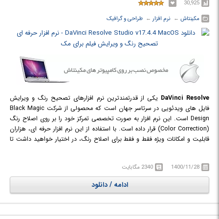
30,925
مکینتاش
← ‏
نرم افزار
← ‏
طراحی و گرافیک
DaVinci Resolve
یکی از قدرتمندترین نرم افزارهای تصحیح رنگ و ویرایش
فایل های ویدئویی در سرتاسر جهان است که محصولی از شرکت Black Magic
Design است. این نرم افزار به صورت تخصصی تمرکز خود را بر روی اصلاح رنگ
(Color Correction) قرار داده است. با استفاده از این نرم افزار حرفه ای، هزاران
قابلیت و امکانات ویژه فقط و فقط برای اصلاح رنگ، در اختیار خواهید داشت تا
بتوانید به بهترین نحو ممکن خروجی مناسبی از ویدیو‌های خود به دست آورید.
لازم به ذکر است Davinci Resolve از سه بخش تشکیل شده است. بخش اول
1400/11/28
2340 مگابایت
نرم افزار بسیار ساده و با قابلیت‌های کوچکی از Davinci Resolve است که به نام
Davinci Resolve Lite معروف است. مهم ترین خصوصیت Davinci Resolve را
ادامه / دانلود
می توان سرعت بی نظیر این برنامه دانست.
Davinci Resolve هیچ محدودیتی برای استفاده از سخت افزار ندارد. اگر شما
چندین کارت گرافیک در اختیار داشته باشید و یا اینکه چندین کامپیوتر و حتی