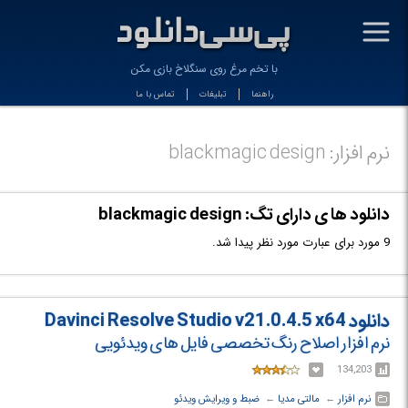
-
با تخم مرغ روی سنگلاخ بازی مکن
راهنما
تبلیغات
تماس با ما
نرم افزار: blackmagic design
دانلود ها ی دارای تگ: blackmagic design
9 مورد برای عبارت مورد نظر پیدا شد.
دانلود Davinci Resolve Studio v21.0.4.5 x64
نرم افزار اصلاح رنگ تخصصی فایل های ویدئویی
134,203
نرم افزار
← ‏
مالتی مدیا
← ‏
ضبط و ویرایش ویدئو