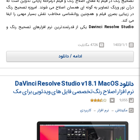
تصحیح رنگ در فیلم به معنای اصلاح رنگ و فیلم درمرحله پایانی تدوین است که
درآن نور ورنگ تصاویر به گونه ای همسان اصلاح می شوند. امروزه تصحیح رنگ
در زیبایی بصری فیلم و همچنین روانشناسی مخاطب نقش بسیار مهمی را ایفا
می کند.
Davinci Resolve Studio
یکی از قدرتمندترین نرم افزارهای تصحیح رنگ و
ویرایش فایل های ویدئویی در سرتاسر جهان است که محصولی از شرکت Black
Magic Design است. این نرم افزار به صورت تخصصی تمرکز خود را بر روی
1403/1/1
4726 مگابایت
اصلاح رنگ (Color Correction) قرار داده است. با استفاده از این نرم افزار حرفه
ای، هزاران قابلیت و امکانات ویژه فقط و فقط برای اصلاح رنگ، در اختیار خواهید
ادامه / دانلود
داشت تا بتوانید به بهترین نحو ممکن خروجی مناسبی از ویدیو‌های خود به
دست آورید. لازم به ذکر است Davinci Resolve Studio از سه بخش تشکیل
شده است. بخش اول نرم افزار بسیار ساده و با قابلیت‌های کوچکی از Davinci
Resolve است که به نام Davinci Resolve Lite معروف است. مهم ترین
دانلود DaVinci Resolve Studio v18.1 MacOS
خصوصیت Davinci Resolve را می توان سرعت بی نظیر این برنامه دانست.
نرم افزار اصلاح رنگ تخصصی فایل های ویدئویی برای مک
9,055
مکینتاش
← ‏
نرم افزار
← ‏
کاربردی