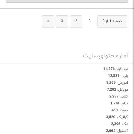
هایی مانند PDF ،IFC ،DWG ،DXF و DGN پشتیبانی می کند. بیش از 60000
مهندس و معمار در سر تا سر جهان از این نرم افزار بهره می برند و به کمک آن کلیه
محاسبات خود را انجام می دهند.
1
صفحه 1 از 3
2
3
»
آمار محتوای سایت
نرم افزار:
14,276
بازی:
12,581
آموزش:
8,269
موبایل:
7,282
کتاب:
2,237
فیلم:
1,741
صوت:
458
گرافیک:
3,820
مک:
2,396
کنسول:
2,664