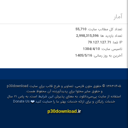
آمار
تعداد کل مطالب سایت:
55,710
تعداد بازدید ها:
2,998,315,596
IP شما:
79.127.127.71
تاسیس سایت:
1384/4/10
آخرین به روز رسانی:
1405/5/16
۱۳۸۳-۱۴۰۵ © حقوق متون فارسی، تصاویر و طرح قالب برای سایت p30download
و حقوق سایر محتوا برای پدیدآورنده آن محفوظ هست.
استفاده از سایت پی‌سی‌دانلود، به معنای پذیرش
این شرایط
است، به پاس ۲۱ سال
❤️
خدمات رایگان و برای ارائه خدمات بهتر، ما را
حمایت کنید
Donate Us
p30download