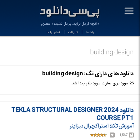
-
«آنچه از دل برآید، بر دل نشیند» سعدی
راهنما
تبلیغات
تماس با ما
building design
دانلود ها ی دارای تگ: building design
26 مورد برای عبارت مورد نظر پیدا شد.
دانلود TEKLA STRUCTURAL DESIGNER 2024
COURSE PT1
آموزش تکلا استراکچرال دیزاینر
1,567