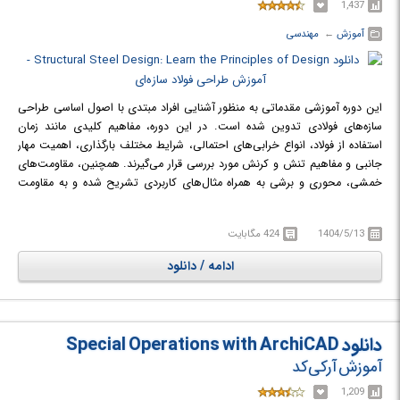
1,437
آموزش
← ‏
مهندسی
این دوره آموزشی مقدماتی به منظور آشنایی افراد مبتدی با اصول اساسی طراحی
سازه‌های فولادی تدوین شده است. در این دوره، مفاهیم کلیدی مانند زمان
استفاده از فولاد، انواع خرابی‌های احتمالی، شرایط مختلف بارگذاری، اهمیت مهار
جانبی و مفاهیم تنش و کرنش مورد بررسی قرار می‌گیرند. همچنین، مقاومت‌های
خمشی، محوری و برشی به همراه مثال‌های کاربردی تشریح شده و به مقاومت
ترکیبی تحت بارهای محوری و خمشی نیز پرداخته می‌شود. علاوه بر مباحث
تئوری، این دوره به ملاحظات عملی و نکات مهمی که در کتاب‌های درسی کمتر به
1404/5/13
424 مگابایت
آن‌ها اشاره می‌شود، توجه ویژه‌ای دارد. در این دوره، مثال‌هایی از خرابی‌های
مختلف و معرفی مفهوم کمانش پیچشی جانبی نیز ارائه می‌گردد.
ادامه / دانلود
در دوره آموزشی Structural Steel Design: Learn the Principles of Design با
مبانی طراحی سازه‌های فولادی آشنا خواهید شد.
دانلود Special Operations with ArchiCAD
آموزش آرکی‌کد
1,209