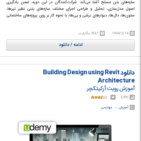
سازه‌های بتن مسلح آشنا می‌کند. شرکت‌کنندگان در این دوره، ضمن یادگیری
اصول مدل‌سازی، تحلیل و طراحی اجزای مختلف سازه‌های بتنی نظیر تیرها،
ستون‌ها، دال‌ها، دیوارهای برشی و پی‌ها، با نحوه کار بر روی پروژه‌های ساختمانی
مسکونی واقعی به صورت گام به گام آشنا می‌شوند. این دوره همچنین به مباحث
مهمی همچون شناسایی و رفع خطاها و هشدارهای نرم‌افزاری و بهره‌گیری از
1404/2/14
3661 مگابایت
فرآیندهای کاری BIM در طراحی سازه با استفاده از Autodesk Robot می‌پردازد.
هدف اصلی این دوره، توانمندسازی مهندسان برای استفاده موثر و کارآمد از
ادامه / دانلود
نرم‌افزار Robot Structural Analysis Professional در پروژه‌های عملی مهندسی
است.
در دوره آموزشی Master Autodesk Robot Structural Analysis Professional
(RC) با طراحی و تحلیل سازه‌های بتن مسلح با استفاده از نرم‌افزار Robot
دانلود Building Design using Revit
Structural Analysis Professional آشنا خواهید شد.
Architecture
آموزش رویت آرکیتکچر
2,095
آموزش
← ‏
مهندسی