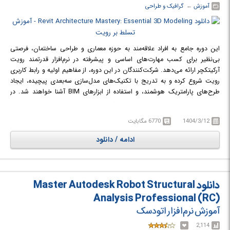
آموزش
← ‏
گرافیک و طراحی
این دوره جامع به افراد علاقه‌مند به حوزه معماری و طراحی ساختمان، فرصتی
بی‌نظیر برای کسب مهارت‌های اساسی و پیشرفته در نرم‌افزار قدرتمند رویت
آرکیتکچر ارائه می‌دهد. شرکت‌کنندگان در این دوره، از مفاهیم اولیه و رابط کاربری
رویت شروع کرده و به تدریج با تکنیک‌های مدل‌سازی سه‌بعدی پیچیده، ایجاد
طرح‌های پارامتریک هوشمند، و استفاده از ابزارهای BIM آشنا خواهند شد. در
طول این دوره، فراگیران می‌آموزند که چگونه نقشه‌های معماری دقیق و کارآمد
ایجاد کنند، المان‌های ساختمانی مختلف مانند دیوارها، درها، پنجره‌ها، سقف‌ها و
1404/3/12
6770 مگابایت
کف‌ها را به صورت سه‌بعدی مدل‌سازی نمایند، و اطلاعات مربوط به مصالح و
مشخصات فنی آن‌ها را مدیریت کنند. همچنین، اصول طراحی پارامتریک آموزش
ادامه / دانلود
داده می‌شود که به کاربران امکان می‌دهد مدل‌هایی انعطاف‌پذیر و قابل تنظیم
ایجاد کنند که به سرعت با تغییرات طراحی سازگار می‌شوند.
در دوره آموزشی Revit Architecture Mastery: Essential 3D Modeling با اصول
مدل‌سازی سه بعدی معماری و BIM آشنا خواهید شد.
دانلود Master Autodesk Robot Structural
Analysis Professional (RC)
آموزش نرم‌افزار اتودسک
2,114