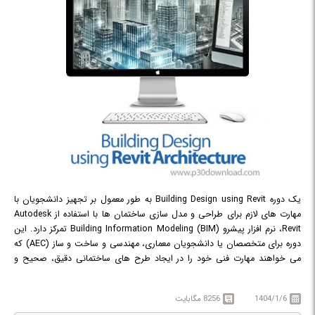
یک دوره Building Design using Revit به طور معمول بر تجهیز دانشجویان با
مهارت های لازم برای طراحی و مدل سازی ساختمان ها با استفاده از Autodesk
Revit، نرم افزار پیشرو Building Information Modeling (BIM) تمرکز دارد. این
دوره برای متخصصان یا دانشجویان معماری، مهندسی و ساخت و ساز (AEC) که
می خواهند مهارت فنی خود را در ایجاد طرح های ساختمانی دقیق، صحیح و
هماهنگ افزایش دهند، ایده آل است.
در دوره آموزشی Building Design using Revit Architecture با طراحی و مدل
1404/1/6
8256 مگابایت
سازی ساختمان ها در محیط BIM آشنا خواهید شد.