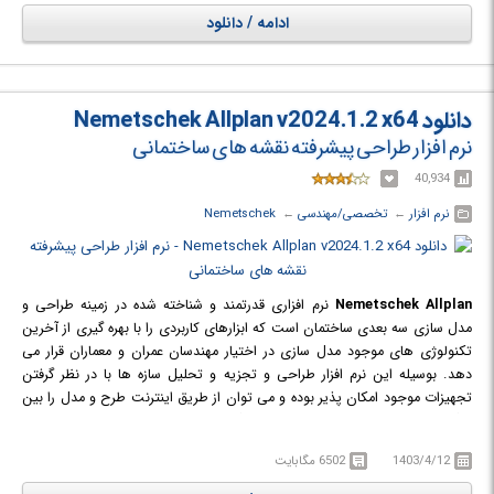
،GSA Bridge و GSA Building که همگی در این برنامه گرداوری شده اند، محیط
ادامه / دانلود
کاربری ساده و قابلیت برقراری ارتباط با سایر محیط های نرم افزاری از جمله مزایای
GSA Suite است. این نرم افزار در مراکزی مانند موزه هنر های مدرن نیویورک و
مرکز ملی ورزشهای آبی پکن به کار رفته است.
دانلود Nemetschek Allplan v2024.1.2 x64
نرم افزار طراحی پیشرفته نقشه های ساختمانی
40,934
نرم افزار
← ‏
تخصصی/مهندسی
← ‏
Nemetschek
Nemetschek Allplan
نرم افزاری قدرتمند و شناخته شده در زمینه طراحی و
مدل سازی سه بعدی ساختمان است که ابزارهای کاربردی را با بهره گیری از آخرین
تکنولوژی های موجود مدل سازی در اختیار مهندسان عمران و معماران قرار می
دهد. بوسیله این نرم افزار طراحی و تجزیه و تحلیل سازه ها با در نظر گرفتن
تجهیزات موجود امکان پذیر بوده و می توان از طریق اینترنت طرح و مدل را بین
دیگر کارمندان و مهندسان به اشتراک گذاشت. همچنین با تجزیه و تحلیل
مهندسی موجود در نرم افزار امکان بازسازی، ترمیم و یا تعمیر و نوسازی تقشه و
1403/4/12
6502 مگابایت
طرح ساختمانی فراهم شده است. از دیگر امکانات این نرم افزار طراحی نماهای
ساختمان با استفاده از ابزار مناسب در هر بخش مدل است. این نرم افزار از فرمت