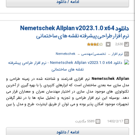
ادامه / دانلود
هایی مانند PDF ،IFC ،DWG ،DXF و DGN پشتیبانی می کند. بیش از 60000
مهندس و معمار در سر تا سر جهان از این نرم افزار بهره می برند و به کمک آن کلیه
محاسبات خود را انجام می دهند.
دانلود Nemetschek Allplan v2023.1.0 x64
نرم افزار طراحی پیشرفته نقشه های ساختمانی
2,630
نرم افزار
← ‏
تخصصی/مهندسی
← ‏
Nemetschek
Nemetschek Allplan
نرم افزاری قدرتمند و شناخته شده در زمینه طراحی و
مدل سازی سه بعدی ساختمان است که ابزارهای کاربردی را با بهره گیری از آخرین
تکنولوژی های موجود مدل سازی در اختیار مهندسان عمران و معماران قرار می
دهد. بوسیله این نرم افزار طراحی و تجزیه و تحلیل سازه ها با در نظر گرفتن
تجهیزات موجود امکان پذیر بوده و می توان از طریق اینترنت طرح و مدل را بین
دیگر کارمندان و مهندسان به اشتراک گذاشت. همچنین با تجزیه و تحلیل
مهندسی موجود در نرم افزار امکان بازسازی، ترمیم و یا تعمیر و نوسازی تقشه و
1402/2/17
5589 مگابایت
طرح ساختمانی فراهم شده است. از دیگر امکانات این نرم افزار طراحی نماهای
ساختمان با استفاده از ابزار مناسب در هر بخش مدل است. این نرم افزار از فرمت
ادامه / دانلود