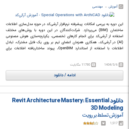
آموزش
← ‏
مهندسی
این دوره به بررسی امکانات پیشرفته نرم‌افزار آرشی‌کد در حوزه مدل‌سازی اطلاعات
ساختمان (BIM) می‌پردازد. شرکت‌کنندگان در این دوره با روش‌های مختلف
استفاده از آرشی‌کد برای انجام کارهای تخصصی، یکپارچه‌سازی هوش مصنوعی
(AI) در آرشی‌کد، همکاری همزمان اعضای تیم بر روی یک فایل مشترک، تبادل
اطلاعات با استفاده از استاندارد OpenBIM، پیوند ساختاریافته اطلاعات برای
پروژه‌ها و به‌کارگیری بهترین روش‌های فتوگرامتری در آرشی‌کد آشنا خواهند شد.
مدرس این دوره، والنتین-ولادیسلاو کوتزارنکو، معمار و هماهنگ‌کننده BIM با بیش
1404/5/6
11780 مگابایت
از یک دهه تجربه در پیاده‌سازی راهکارهای BIM و آموزش ابزارهای مختلف آن به
دانشگاه‌ها، شرکت‌ها و افراد است. این دوره پنجمین گام در یک مجموعه دوره‌های
ادامه / دانلود
آموزشی ساختاریافته به شمار می‌رود و برای افرادی مناسب است که با توسعه
پروژه‌های ساختمانی با آرشی‌کد، مدیریت اطلاعات غیرگرافیکی و تولید ساختارها یا
راهکارهای MEP آشنایی دارند و مایل به تعمیق بیشتر مهارت‌های خود از طریق
استفاده از ابزارها و عملکردهای پیشرفته‌تر برای توسعه راهکارهای متوسط و یا
دانلود Revit Architecture Mastery: Essential
پیشرفته هستند.
3D Modeling
در دوره آموزشی Special Operations with ArchiCAD با امکانات و قابلیت‌های
آموزش تسلط بر رویت
پیشرفته نرم‌افزار آرشی‌کد در زمینه مدل‌سازی اطلاعات ساختمان آشنا خواهید شد.
1,517