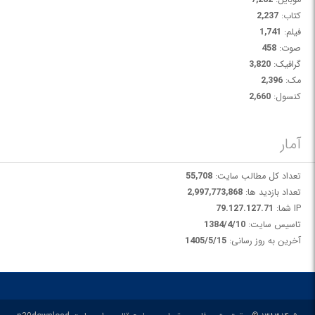
کتاب:
2,237
فیلم:
1,741
صوت:
458
گرافیک:
3,820
مک:
2,396
کنسول:
2,660
آمار
تعداد کل مطالب سایت:
55,708
تعداد بازدید ها:
2,997,773,868
IP شما:
79.127.127.71
تاسیس سایت:
1384/4/10
آخرین به روز رسانی:
1405/5/15