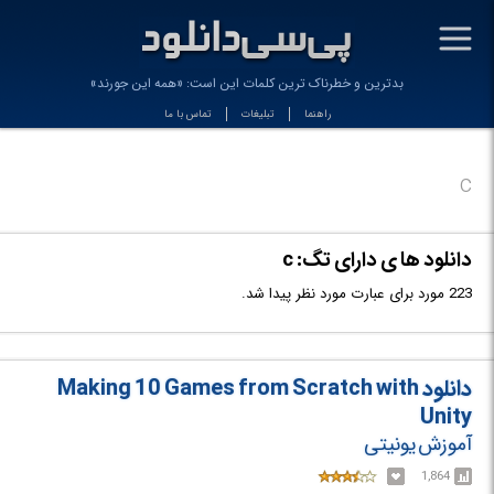
-
بدترین و خطرناک ترین کلمات این است: «همه این جورند»
راهنما
تبلیغات
تماس با ما
c
دانلود ها ی دارای تگ: c
223 مورد برای عبارت مورد نظر پیدا شد.
دانلود Making 10 Games from Scratch with
Unity
آموزش یونیتی
1,864