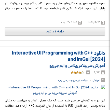
دوره، مفاهیم ضروری و مثال‌های عملی به صورت گام به گام بررسی می‌شوند. در
پایان این دوره، شرکت‌کنندگان قادر خواهند بود تا تست‌ها را به صورت مؤثر
بنویسند، ساختاربندی کرده و اجرا کنند. همچنین، آن‌ها یاد می‌گیرند که چگونه
سناریوهای پیچیده را با Mocking مدیریت کرده و از طریق تست‌های
1404/4/25
1140 مگابایت
یکپارچه‌سازی، از اعتبار کامل APIهای خود اطمینان حاصل کنند. این دوره برای
توسعه‌دهندگانی که به دنبال تقویت مهارت‌های تست‌نویسی و ارائه برنامه‌های
ادامه / دانلود
سی‌شارپ با کیفیت بالاتر با قدرت تست خودکار در دنیای سی‌شارپ هستند، بسیار
مناسب است.
در دوره آموزشی Mastering C# Testing From Unit to Integration with Moq
با تست‌نویسی در سی‌شارپ آشنا خواهید شد.
دانلود Interactive UI Programming with C++
and ImGui [2024]
آموزش سی‌پلاس‌پلاس و ایم‌جی‌یو
1,300
آموزش
← ‏
برنامه نویسی و طراحی وب
این دوره به گونه‌ای طراحی شده است که یک معرفی آسان و سرراست به دنیای
برنامه‌نویسی رابط کاربری (UI) با استفاده از زبان قدرتمند C++ ارائه دهد. مطالب