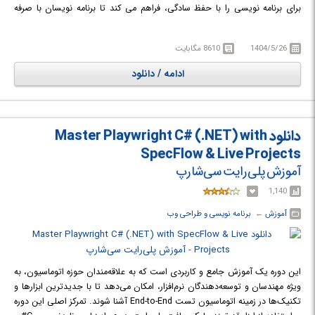
برای برنامه نویسی را با حفظ سادگی، فراهم می کند تا برنامه نویسان با صرفه
جویی در وقت خود، قادر به ساخت برنامه هایی قدرتمند تحت پلتفرم های
مختلف (از جمله نوشتن برنامه های کاربردی با زبان دلفی برای ویندوز های 64
1404/5/26
8610 مگابایت
بیتی) باشند. RAD Studio یکی از محصولات شرکت Embarcader است.
ادامه / دانلود
دانلود Master Playwright C# (.NET) with
SpecFlow & Live Projects
آموزش پلی‌رایت سی‌شارپ
1,140
آموزش
← ‏
برنامه نویسی و طراحی وب
این دوره یک آموزش جامع و کاربردی است که به علاقه‌مندان حوزه اتوماسیون، به
ویژه مهندسان و توسعه‌دهندگان نرم‌افزار، امکان می‌دهد تا با جدیدترین ابزارها و
تکنیک‌ها در زمینه اتوماسیون تست End-to-End آشنا شوند. تمرکز اصلی این دوره