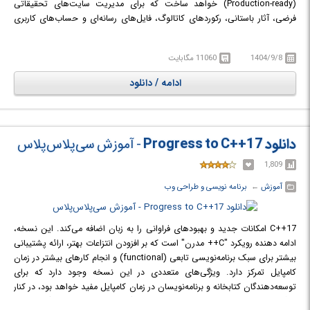
(Production-ready) خواهد ساخت که برای مدیریت سایت‌های تحقیقاتی
فرضی، آثار باستانی، رکوردهای کاتالوگ، فایل‌های رسانه‌ای و حساب‌های کاربری
در سیستم رجیستری Aeon استفاده می‌شود. چه فرد در زمینه دات‌نت تازه‌کار باشد
و چه در حال گذار از کنترلرهای MVC، این دوره او را گام به گام در طراحی،
1404/9/8
11060 مگابایت
ساختاردهی، پیاده‌سازی، مستندسازی و استقرار یک برنامه واقعی که از بهترین
شیوه‌های رایج در صنعت پیروی می‌کند، راهنمایی می‌کند. تمام ویژگی‌های فوق از
ادامه / دانلود
طریق پیاده‌سازی واقعی آموزش داده می‌شوند، نه صرفاً تئوری.
در دوره آموزشی Minimal API with .NET 10 and C# با توسعه وب‌سرویس‌های
(API) مدرن در دات‌نت آشنا خواهید شد.
دانلود Progress to C++17
- آموزش سی‌پلاس‌پلاس
1,809
آموزش
← ‏
برنامه نویسی و طراحی وب
C++17 امکانات جدید و بهبودهای فراوانی را به زبان اضافه می‌کند. این نسخه،
ادامه دهنده رویکرد "C++ مدرن" است که بر افزودن انتزاعات بهتر، ارائه پشتیبانی
بیشتر برای سبک برنامه‌نویسی تابعی (functional) و انجام کارهای بیشتر در زمان
کامپایل تمرکز دارد. ویژگی‌های متعددی در این نسخه وجود دارد که برای
توسعه‌دهندگان کتابخانه و برنامه‌نویسان در زمان کامپایل مفید خواهد بود، در کنار
ویژگی‌هایی مانند پیوندهای ساختاریافته (structured bindings) که هر