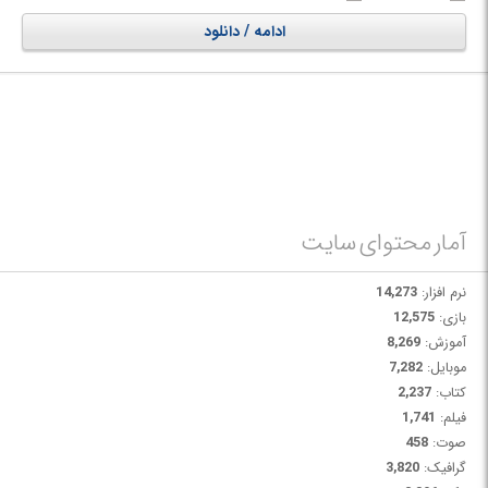
ادامه / دانلود
آمار محتوای سایت
نرم افزار:
14,273
بازی:
12,575
آموزش:
8,269
موبایل:
7,282
کتاب:
2,237
فیلم:
1,741
صوت:
458
گرافیک:
3,820