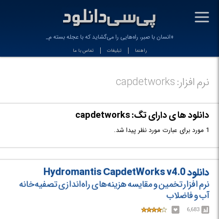
-
«انسان با صبر، راه‌هایی را می‌گشاید که با عجله بسته می_
راهنما
تبلیغات
تماس با ما
نرم افزار: capdetworks
دانلود ها ی دارای تگ: capdetworks
1 مورد برای عبارت مورد نظر پیدا شد.
دانلود Hydromantis СapdetWorks v4.0
نرم افزار تخمین و مقایسه هزینه‌های راه‌اندازی تصفیه‌خانه
آب و فاضلاب
6,683