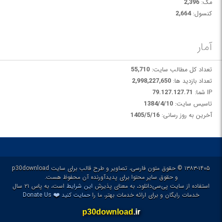
مک:
2,396
کنسول:
2,664
آمار
تعداد کل مطالب سایت:
55,710
تعداد بازدید ها:
2,998,227,650
IP شما:
79.127.127.71
تاسیس سایت:
1384/4/10
آخرین به روز رسانی:
1405/5/16
۱۳۸۳-۱۴۰۵ © حقوق متون فارسی، تصاویر و طرح قالب برای سایت p30download
و حقوق سایر محتوا برای پدیدآورنده آن محفوظ هست.
استفاده از سایت پی‌سی‌دانلود، به معنای پذیرش
این شرایط
است، به پاس ۲۱ سال
❤️
خدمات رایگان و برای ارائه خدمات بهتر، ما را
حمایت کنید
Donate Us
p30download