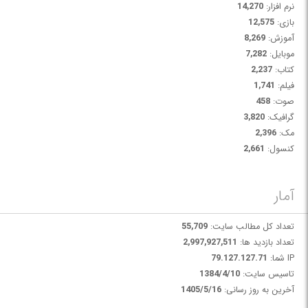
نرم افزار:
14,270
بازی:
12,575
آموزش:
8,269
موبایل:
7,282
کتاب:
2,237
فیلم:
1,741
صوت:
458
گرافیک:
3,820
مک:
2,396
کنسول:
2,661
آمار
تعداد کل مطالب سایت:
55,709
تعداد بازدید ها:
2,997,927,511
IP شما:
79.127.127.71
تاسیس سایت:
1384/4/10
آخرین به روز رسانی:
1405/5/16