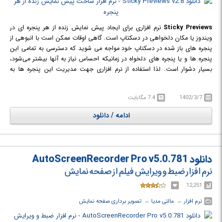
Sticky Previews
نرم افزاری برای ایجاد پیش نمایش زنده از هر پنجره ای در
ویندوز یا مکان دلخواهی در دسکتاپ است. گاهی اوقات ممکن است با انبوهی از
پنجره های باز شده در دسکتاپ خود مواجه می شوید که دسترسی به تمامی این
پنجره ها و یا پنجره های دلخواه در زمانیکه احساس نیاز به آنها بیشتر می‌شود،
بسیار دشوار است. لذا استفاده از نرم افزاری جهت مدیریت این پنجره ها به
صورت پیش نمایش بسیار مفید به نظر می رسد. Sticky Previews به شما کمک
می کند تا بتوانید پیش نمایشی زنده از فعالیت های در حال اجرا بر روی دسکتاپ
1402/3/7
7.4 مگابایت
یا پنجره ای خاص را مشاهده کنید. پنجره پیش نمایش در بیرونی ترین سطح
نمایشی دسکتاپ و بر روی تمام پنجره ها و برنامه های در حال اجرا مانند یک
ادامه / دانلود
sticky-note قرار می گیرد و به شما این امکان را می دهد تا در حین کار با برنامه
های دیگر بتوانید به صورت همزمان پنجره پیش نمایش را مشاهده و کنترل کنید.
دانلود AutoScreenRecorder Pro v5.0.781
نرم افزار ضبط و ویرایش فیلم از صفحه نمایش
12,251
نرم افزار
← ‏
مالتی مدیا
← ‏
تصویر برداری صفحه نمایش