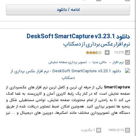
ها و عکس های خود دسترسی پیدا کرده و به آن ها متن و طرح اضافه کند،
قابلیت پنهان کردن آیکن های صفحه نمایش و غیر فعال نمودن Screen saver در
ادامه / دانلود
طول ضبط فیلم ها و تصاویر و انتخاب میزان کیفیت اسکرین شات ها و ویدیو ها
و امکان ضبط ویدیو از Webcam همزمان با ضبط صفحه نمایش از دیگر ویژگی
های این برنامه محسوب می‌شود.
دانلود DeskSoft SmartCapture v3.23.1
نرم افزار عکس برداری از دسکتاپ
15,370
نرم افزار
← ‏
مالتی مدیا
← ‏
تصویر برداری صفحه نمایش
SmartCapture
یکی از حرفه ای ترین و کامل ترین نرم افزار های عکسبرداری از
صفحه نمایش است که در کنار یک رابط کاربری آسان و کاربرپسند به شما کمک
می کند تا به راحتی از تمام محتویات صفحه نمایش، نواحی مستطیلی شکل و
پنجره ها تصویر برداری کنید. همچنین امکان ضبط تصاویر دریافت شده از طریق
دستگاه های تصویربرداری مختلف مانند اسکنرها، دوربین های دیجیتال و ... نیز
وجود دارد. تصاویر گرفته شده را می توانید به راحتی برش داده و عمق رنگ آن ها
را به هر مقدار دلخواهی از تک رنگ گرفته تا رنگ واقعی تغییر دهید. همچنین
1405/2/15
1 مگابایت
امکان چاپ، ذخیره و کپی تصاویر گرفته شده در کلیپ بورد یا ارسال آن ها از