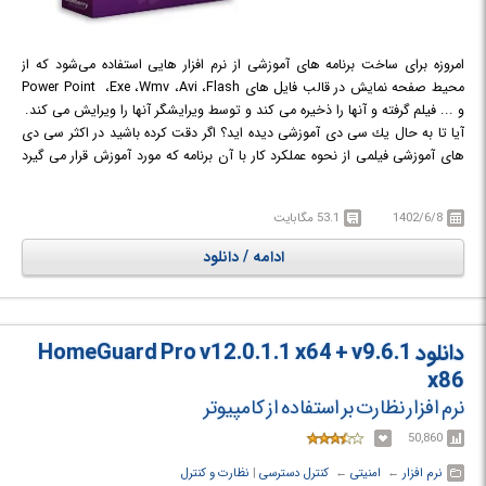
امروزه برای ساخت برنامه های آموزشی از نرم افزار هایی استفاده می‌شود که از
محیط صفحه نمایش در قالب فایل های Power Point ،Exe ،Wmv ،Avi ،Flash
و ... فیلم گرفته و آنها را ذخیره می کند و توسط ویرایشگر آنها را ویرایش می کند.
آیا تا به حال یك سی دی آموزشی دیده اید؟ اگر دقت كرده باشید در اكثر سی دی
های آموزشی فیلمی از نحوه عملكرد كار با آن برنامه كه مورد آموزش قرار می گیرد
تهیه شده است و شما با مشاهده آن، نحوه كار با برنامه را فرا می گیرید اما فیلمی
كه برای این كار تهیه می‌شود با دوربین های فیلم برداری نیست و توسط دوربینی
1402/6/8
53.1 مگابایت
در محیط ویندوز فیلم برداری می‌شود این دوربین كه از محیط ویندوز شما فیلم
برداری می كند، نرم افزاری است كه به شما قابلیت فیلم برداری از كارهای انجام
ادامه / دانلود
شده در ویندوز را می دهد و شما برای آموزش دادن هر چیزی، می توانید با آن
نرم افزار كار كنید و در حین كار با نرم افزار، از كار خود فیلم بگیرید و آن را به
صورت یك سی دی آموزشی تبدیل كنید.
دانلود HomeGuard Pro v12.0.1.1 x64 + v9.6.1
x86
نرم افزار نظارت بر استفاده از کامپیوتر
50,860
نرم افزار
← ‏
امنیتی
← ‏
کنترل دسترسی
‏|
نظارت و کنترل