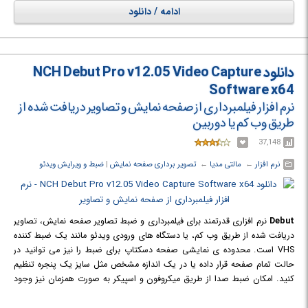
طریق ایمیل نیز وجود دارد. SmartCapture از تمام فرمت های اصلی فایل
ادامه / دانلود
پشتیبانی کرده و شامل مجموعه ای از ابزار های ویرایشی برای تغییر اندازه،
چرخش و ... نیز است. جهت سفارشی سازی تمام این اقدامات براساس نیازهای
فردی کاربر، مجموعه ای از گزینه ها و تنظیمات مختلف در نرم افزار وجود دارد.
دانلود NCH Debut Pro v12.05 Video Capture
Software x64
نرم افزار فیلمبرداری از صفحه نمایش و تصاویر دریافت شده از
طریق وب کم یا دوربین
37,148
نرم افزار
← ‏
مالتی مدیا
← ‏
تصویر برداری صفحه نمایش
‏|
ضبط و ویرایش ویدئو
Debut
نرم افزاری قدرتمند برای فیلمبرداری و ضبط تصاویر صفحه نمایش، تصاویر
دریافت شده از طریق وب کم، یا دستگاه های ورودی ویدئو مانند یک ضبط کننده
VHS است. محدوده ی نمایشی صفحه دسکتاپ برای ضبط را نیز می توانید در
حالت تمام صفحه قرار داده یا در یک اندازه مشخص مثل سایز یک پنجره تنظیم
کنید. امکان ضبط صدا از طریق میکروفون و اسپیکر به صورت همزمان نیز وجود
دارد که این ویژگی در ضبط ویدئو کنفرانس ها می تواند بسایر کاربدی و مفید