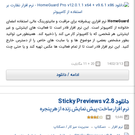
HomeGuard
نرم افزاری پیشرفته برای مراقبت و مانیتورینگ عالی استفاده اعضای
خانواده از کامپیوتر است. این نرم افزار قادر است تا فعالیت های اینترنتی و غیر
اینترنتی هر شخصی که با کامپیوتر کار می کند را ذخیره کند. همینطور می توانید
بطور مشخص بعضی از موضوع ها و یا سایت های خاص را از دسترس خارج
کنید. این نرم افزار قادر است تا از تمام فعالیت ها عکس تهیه کند و یا حتی چت
های افراد را نیز ذخیره کند. همینطور برای جلوگیری از اتلاف وقت با بازی ها و یا
برنامه های بدون فایده می توانید جلوی اجرا شدن آنها را به راحتی بگیرید. شما با
1402/3/13
20 + 11 مگابایت
استفاده از این نرم افزار می توانید بر روی استفاده از هر برنامه ای که بخواهید،
محدودیت ایجاد کنید و حتی نرم افزار می تواند شما را از مدت زمان اجرای برنامه
ادامه / دانلود
ها توسط اعضای خانواده مطلع سازد. به این ترتیب والدین می توانند به طور
کامل بر روی فرزندان خود و استفاده آنها از کامپیوتر نظارت داشته باشند.
دانلود Sticky Previews v2.8
نرم افزار ساخت پیش نمایش زنده از هر پنجره
9,646
نرم افزار
← ‏
دسکتاپ
← ‏
مدیریت میز کار / دسکتاپ