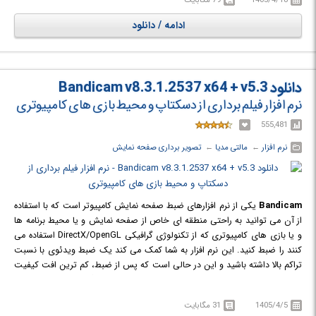
ادامه / دانلود
دانلود Bandicam v8.3.1.2537 x64 + v5.3
نرم افزار فیلم برداری از دسکتاپ و محیط بازی های کامپیوتری
555,481
نرم افزار
← ‏
مالتی مدیا
← ‏
تصویر برداری صفحه نمایش
Bandicam
یکی از نرم افزارهای ضبط صفحه نمایش کامپیوتر است که با استفاده
از آن می توانید به راحتی منطقه ای خاص از صفحه نمایش و یا محیط برنامه ها
و یا بازی های کامپیوتری که از تکنولوژی گرافیکی DirectX/OpenGL استفاده می
کنند را ضبط کنید. این نرم افزار به شما کمک می کند یک ضبط ویدئوی با نسبت
تراکم بالا داشته باشید و این در حالی است که پس از ضبط، کم ترین افت کیفیت
را مشاهده می کنید. این نرم افزار به مراتب نسبت به دیگر نرم افزارهای مشابه
خود عملکرد بهتری دارد. همچنین حجم فایل های ضبط شده توسط این نرم افزار
1405/4/5
31 مگابایت
نسبت به سایر نرم افزارهای مشابه، کم تر است، چون در این نرم افزار از قوی ترین