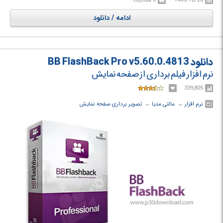
1403/12/28
8 مگابایت
تصویری از برنامه‌های مختلف مانند Skype، Zoom، Microsoft Teams و دیگر
ابزارهای ارتباطی را نیز فراهم می‌کند. این ویژگی به کاربران امکان می‌دهد جلسات
ادامه / دانلود
آنلاین، آموزش‌ها و تماس‌های کاری را به‌صورت حرفه‌ای و با کیفیتی مطلوب
ذخیره کنند.
دانلود BB FlashBack Pro v5.60.0.4813
نرم افزار فیلم برداری از صفحه نمایش
339,805
نرم افزار
← ‏
مالتی مدیا
← ‏
تصویر برداری صفحه نمایش