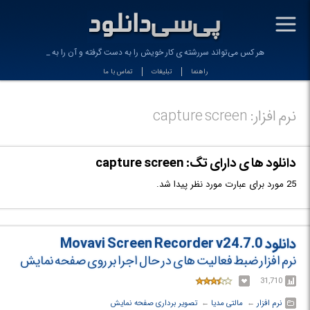
-
هر كس می‌تواند سررشته ی كار خویش را به دست گرفته و آن را به مسیر
راهنما
تبلیغات
تماس با ما
نرم افزار: capture screen
دانلود ها ی دارای تگ: capture screen
25 مورد برای عبارت مورد نظر پیدا شد.
دانلود Movavi Screen Recorder v24.7.0
نرم افزار ضبط فعالیت های در حال اجرا بر روی صفحه نمایش
31,710
نرم افزار
← ‏
مالتی مدیا
← ‏
تصویر برداری صفحه نمایش