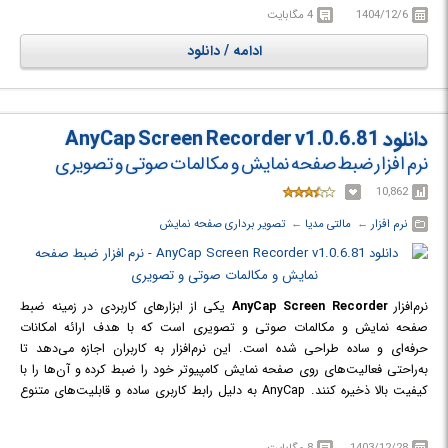
واقع شود. برجسته سازی حرکات مکان نمای ماوس، ویرایش و تنظیم رنگ و
1404/12/6
4 مگابایت
کنتراست ویدئو های ضبط شده و ... نیز برخی از قابلیت های این نرم افزار است.
در نهایت فیلم ضبط شده را می توانید در قالب فرمت های ویدئویی شناخته شده
ادامه / دانلود
ای چون AVI، WMV، FLV، MPG، MP4، MOV و... بر روی سیستم خود ذخیره
کنید و یا به صورت مستقیم بر روی یک دی وی دی رایت کنید.
دانلود AnyCap Screen Recorder v1.0.6.81
نرم افزار ضبط صفحه نمایش و مکالمات صوتی و تصویری
10,862
نرم افزار
← ‏
مالتی مدیا
← ‏
تصویر برداری صفحه نمایش
نرم‌افزار
AnyCap Screen Recorder
یکی از ابزارهای کاربردی در زمینه ضبط
صفحه نمایش و مکالمات صوتی و تصویری است که با هدف ارائه امکانات
حرفه‌ای و ساده طراحی شده است. این نرم‌افزار به کاربران اجازه می‌دهد تا
به‌راحتی فعالیت‌های روی صفحه نمایش کامپیوتر خود را ضبط کرده و آن‌ها را با
کیفیت بالا ذخیره کنند. AnyCap به دلیل رابط کاربری ساده و قابلیت‌های متنوع
خود، هم برای کاربران عادی و هم برای متخصصین مناسب است.
این نرم‌افزار علاوه بر ضبط صفحه نمایش، قابلیت ضبط تماس‌های صوتی و