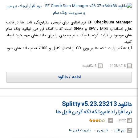
EF CheckSum Manager
نرم افزاری برای بررسی یکپارچگی فایل ها در قالب
های استاندارد SFV ، MD5 و SHAx است که با کمک آن می توانید چک سام
های موجود را تائید کرده یا چک سام جدیدی را برای داده های مهم خود ایجاد
کنید.
آیا هنگام رایت داده ها بر روی CD از انتقال کامل و 100٪ تمام داده های خود
مطمئن هستید؟ EF CheckSum Manager کمک می کند تا چنین شک و
تردیدهایی را به سرعت از بین ببرید. علاوه بر این، قبل از آرشیو کردن حجمی از
1405/4/18
3 مگابایت
داده ها برای رایت، به سادگی چک سام هایی را ارائه می دهد تا پس از فرآیند
رایت بتوانید یکپارچگی داده ها را تست کنید. فایل های چک سام بسیار کوچک
ادامه / دانلود
و کم حجم هستند و می توانید این فایل ها را نیز علاوه بر اطلاعات واقعی، بر روی
CD رایت کنید تا بعداً و در هر زمانی بتوانید یکپارچگی داده ها را بررسی کنید.
یکی دیگر از زمینه های کاربردی مهم برای چک کردن، هنگام انتقال داده ها از
طریق اینترنت است. اگر فایل های خود را از طریق ایمیل بفرستید، هیچ کس نمی
دانلود Splitty v5.23.23213
تواند به طور صحیح 100٪ تضمین کند که فایل های دریافت شده، بدون تغییر
نرم افزار ادغام و تکه تکه کردن فایل ها
است. در این صورت اگر یک فایل چک سام نیز همراه آن ارسال کنید، گیرنده می
تواند بر اساس این چکسام بررسی کند که آیا فایل های دریافتی کامل و بدون
8,322
تغییر هستند یا خیر.
نرم افزار
← ‏
کاربردی
← ‏
مدیریت فایل ها