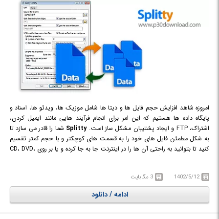
امروزه شاهد افزایش حجم فایل ها و دیتا ها شامل موزیک ها، ویدئو ها، اسناد و
پایگاه داده ها هستیم که این امر برای انجام فرآیند هایی مانند ایمیل کردن،
اشتراک، FTP و ایجاد پشتیبان مشکل ساز است.
Splitty
شما را قادر می سازد تا
به شکل مطمئن فایل های خود را به قسمت های کوچکتر و با حجم کمتر تقسیم
کنید تا بتوانید به راحتی آن ها را در اینترنت جا به جا کرده و یا بر روی CD، DVD،
USB و هر فضای دیگری ذخیره کنید. این نرم افزار به شما اجازه می دهد تا حجم
قسمت ها را تعیین کنید و حتی برای فایل هایی با حجم بالا تقسیم فایل به
1402/5/12
3 مگابایت
قطعاتی تا 4 گیگا بایت نیز امکان پذیر است. همچنین شما می توانید فایل های
تقسیم شده را توسط این نرم افزار دوباره با هم ادغام نموده و فایل اولیه را بدون
ادامه / دانلود
هیچ کم و کاستی دوباره بازسازی کنید.