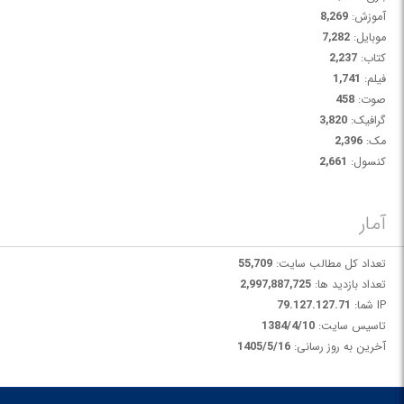
آموزش:
8,269
موبایل:
7,282
کتاب:
2,237
فیلم:
1,741
صوت:
458
گرافیک:
3,820
مک:
2,396
کنسول:
2,661
آمار
تعداد کل مطالب سایت:
55,709
تعداد بازدید ها:
2,997,887,725
IP شما:
79.127.127.71
تاسیس سایت:
1384/4/10
آخرین به روز رسانی:
1405/5/16