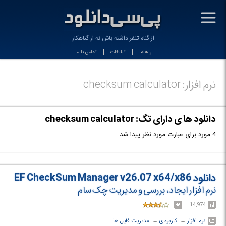
-
از گناه تنفر داشته باش نه از گناهکار
راهنما
تبلیغات
تماس با ما
نرم افزار: checksum calculator
دانلود ها ی دارای تگ: checksum calculator
4 مورد برای عبارت مورد نظر پیدا شد.
دانلود EF CheckSum Manager v26.07 x64/x86
نرم افزار ایجاد، بررسی و مدیریت چک سام
14,974
نرم افزار
← ‏
کاربردی
← ‏
مدیریت فایل ها