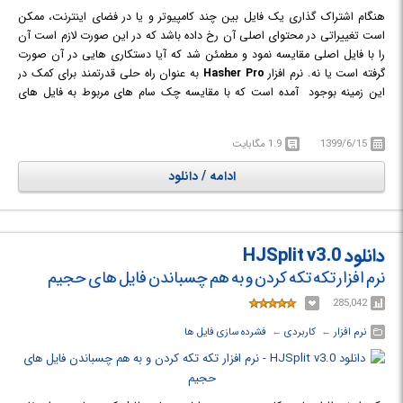
هنگام اشتراک گذاری یک فایل بین چند کامپیوتر و یا در فضای اینترنت، ممکن
است تغییراتی در محتوای اصلی آن رخ داده باشد که در این صورت لازم است آن
را با فایل اصلی مقایسه نمود و مطمئن شد که آیا دستکاری هایی در آن صورت
گرفته است یا نه. نرم افزار
Hasher Pro
به عنوان راه حلی قدرتمند برای کمک در
این زمینه بوجود آمده است که با مقایسه چک سام های مربوط به فایل های
مختلف با استفاده از چندین الگوریتم پشتیبانی شده، به تائید صحت و سقم این
مسئله می پردازد. تمام فایل های پردازش شده، ثبت و آماده استخراج در قالب
1399/6/15
1.9 مگابایت
فرمت های مختلف SFV, MD5SUM و SHA1SUM می باشند. چندین نوع هش
می تواند به صورت همزمان برای هر فایل تولید شود. ارائه عملکرد های ساده ای
ادامه / دانلود
برای مقایسه فایل ها و هش، مانند نگه داشتن دکمه SHIFT برای مقایسه با فایل
بعدی یا دکمه CTRL برای مقایسه دو فایل، موجب ساده سازی روند انجام این
عملیات شده است.
دانلود HJSplit v3.0
نرم افزار تکه تکه کردن و به هم چسباندن فایل های حجیم
285,042
نرم افزار
← ‏
کاربردی
← ‏
فشرده سازی فایل ها