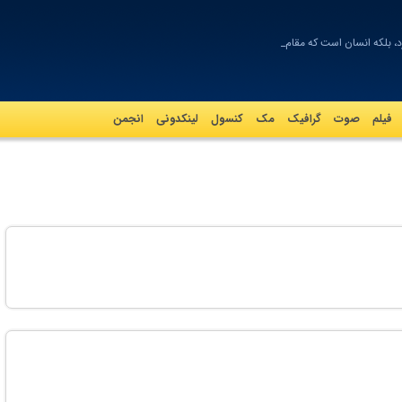
، بلكه انسان است كه مقام ر
فیلم
صوت
گرافيک
مک
کنسول
لینکدونی
انجمن