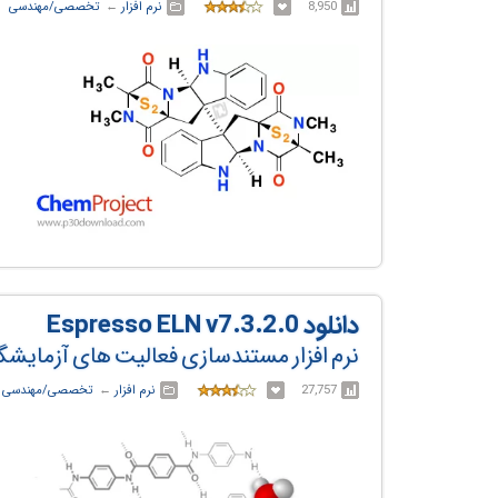
8,950
نرم افزار
← ‏
تخصصی/مهندسی
دانلود Espresso ELN v7.3.2.0
نرم افزار مستندسازی فعالیت های آزمایش
27,757
نرم افزار
← ‏
تخصصی/مهندسی