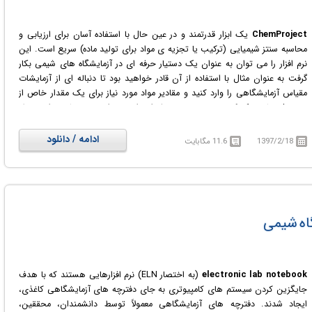
ChemProject
یک ابزار قدرتمند و در عین حال با استفاده آسان برای ارزیابی و
محاسبه سنتز شیمیایی (ترکیب یا تجزیه ی مواد برای تولید ماده) سریع است. این
نرم افزار را می توان به عنوان یک دستیار حرفه ای در آزمایشگاه های شیمی بکار
گرفت به عنوان مثال با استفاده از آن قادر خواهید بود تا دنباله ای از آزمایشات
مقیاس آزمایشگاهی را وارد کنید و مقادیر مواد مورد نیاز برای یک مقدار خاص از
محصول نهایی یک کمپین سنتز چند مرحله ای را به همراه هزینه های مواد مرتبط،
حجم عامل و ارزیابی استریم هدر رفته به دست آورید. سنتز های همگرا نیز توسط
ChemProject پشتیبانی می شوند. علاوه بر این، این نرم افزار به شما اجازه می
ادامه / دانلود
1397/2/18
11.6 مگابایت
دهد تا هات اسپات های بهینه را تشخیص داده و بر اساس معیار های سنتتیک
مربوطه، به شبیه سازی و مقایسه روش های مختلف بپردازید.
گاه شیمی
electronic lab notebook
(به اختصار ELN) نرم افزارهایی هستند که با هدف
جایگزین کردن سیستم های کامپیوتری به جای دفترچه های آزمایشگاهی کاغذی،
ایجاد شدند. دفترچه های آزمایشگاهی معمولاً توسط دانشمندان، محققین،