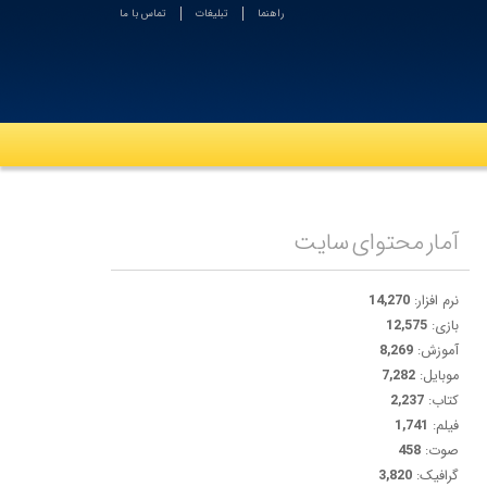
راهنما
تبلیغات
تماس با ما
آمار محتوای سایت
نرم افزار:
14,270
بازی:
12,575
آموزش:
8,269
موبایل:
7,282
کتاب:
2,237
فیلم:
1,741
صوت:
458
گرافیک:
3,820