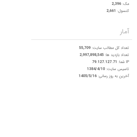
مک:
2,396
کنسول:
2,661
آمار
تعداد کل مطالب سایت:
55,709
تعداد بازدید ها:
2,997,898,545
IP شما:
79.127.127.71
تاسیس سایت:
1384/4/10
آخرین به روز رسانی:
1405/5/16