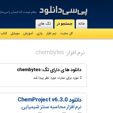
مقام نیست كه انسان را می‌سازد
-
خانه
جستجو در
تگ های
کل سایت
نرم افزار
بازی
آموزش
موبايل
کتاب
نرم افزار: chembytes
دانلود ها ی دارای تگ: chembytes
2 مورد برای عبارت مورد نظر پیدا شد.
دانلود ChemProject v6.3.0
نرم افزار محاسبه سنتز شیمیایی