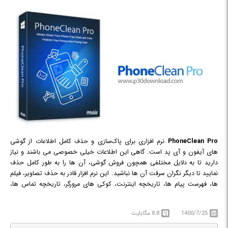
PhoneClean Pro
نرم افزاری برای پاک‌سازی و حذف کامل اطلاعات از گوشی
های آیفون و آی پد است. گاهی این اطلاعات خیلی خصوصی می باشند و نیاز
دارید تا به دلایل مختلفی همچون فروش گوشی، آن ها را به طور کامل حذف
نمایید تا دیگر نگران سرقت آن ها نباشید. این نرم افزار قادر به حذف تصاویر، فیلم
ها، فهرست پیام ها، تاریخچه اینترنت، کوکی های مرورگر، تاریخچه تماس ها،
ایمیل ها و سایر محتوای خصوصی گوشی است. PhoneClean Pro با بهره گیری از
پیشرفته ترین تکنولوژی های خرد کردن و حذف کامل و غیرقابل بازگشت داده ها،
1400/7/25
8.8 مگابایت
احتمال بازیابی آن ها را به صفر می رساند.