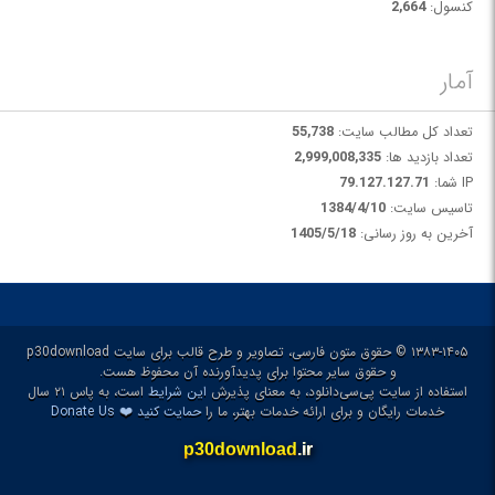
کنسول:
2,664
آمار
تعداد کل مطالب سایت:
55,738
تعداد بازدید ها:
2,999,008,335
IP شما:
79.127.127.71
تاسیس سایت:
1384/4/10
آخرین به روز رسانی:
1405/5/18
۱۳۸۳-۱۴۰۵ © حقوق متون فارسی، تصاویر و طرح قالب برای سایت p30download
و حقوق سایر محتوا برای پدیدآورنده آن محفوظ هست.
استفاده از سایت پی‌سی‌دانلود، به معنای پذیرش
این شرایط
است، به پاس ۲۱ سال
❤️
خدمات رایگان و برای ارائه خدمات بهتر، ما را
حمایت کنید
Donate Us
p30download