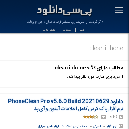
-
«اگر فرصت را نمی‌سازی، منتظر فرصت نمان» جورج برنارد _
راهنما
تبلیغات
تماس با ما
clean iphone
مطالب دارای تگ: clean iphone
1 مورد برای عبارت مورد نظر پیدا شد.
دانلود PhoneClean Pro v5.6.0 Build 20210629
نرم افزار پاک کردن کامل اطلاعات آیفون و آی پد
6,449
نرم افزار
← ‏
امنیتی
← ‏
حذف ایمن اطلاعات
‏|
ابزار تلفن موبایل