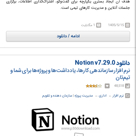
هدف آن ایجاد بستری یکپارچه برای گفت‌وگو، اشتراک‌گذاری اطلاعات، برگزاری
جلسات آنلاین و مدیریت کارهای تیمی است.
Microsoft Teams به‌عنوان نسخه‌ی مدرن‌تر و قدرتمندتر، به‌طور رسمی جایگزین
Skype for Business شد. Skype یکی از نخستین نرم‌افزارهای محبوب تماس
1405/5/15
1 مگابایت
صوتی و تصویری در جهان بود که در سال ۲۰۱۱ توسط مایکروسافت خریداری شد.
با گذر زمان و افزایش نیاز به پلتفرم‌های جامع‌تر برای همکاری سازمانی،
ادامه / دانلود
مایکروسافت تصمیم گرفت نرم‌افزار Microsoft Teams را در سال ۲۰۱۷ معرفی کند
و به‌تدریج Teams جایگزین Skype for Business شود.
دانلود Notion v7.29.0
نرم افزار سازماندهی کارها، یادداشت‌ها و پروژه‌ها برای شما و
تیم‌تان
48,518
نرم افزار
← ‏
اداری
← ‏
مدیریت پروژه
‏|
سازمان دهنده و تقویم