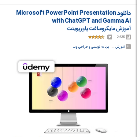
در دوره آموزشی Figma Academy 2.0 با مهارت‌های مورد نیاز برای تبدیل شدن
به یک طراح محصول متخصص آشنا خواهید شد.
دانلود Microsoft PowerPoint Presentation
with ChatGPT and Gamma AI
آموزش مایکروسافت پاورپوینت
2,635
آموزش
← ‏
برنامه نویسی و طراحی وب