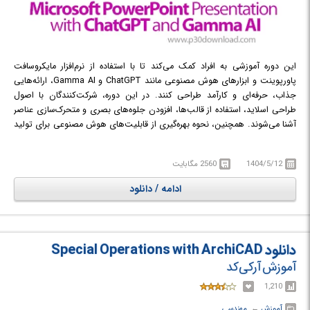
این دوره آموزشی به افراد کمک می‌کند تا با استفاده از نرم‌افزار مایکروسافت
پاورپوینت و ابزارهای هوش مصنوعی مانند ChatGPT و Gamma AI، ارائه‌هایی
جذاب، حرفه‌ای و کارآمد طراحی کنند. در این دوره، شرکت‌کنندگان با اصول
طراحی اسلاید، استفاده از قالب‌ها، افزودن جلوه‌های بصری و متحرک‌سازی عناصر
آشنا می‌شوند. همچنین، نحوه بهره‌گیری از قابلیت‌های هوش مصنوعی برای تولید
محتوای متنی و بصری، بهبود طراحی و صرفه‌جویی در زمان آموزش داده می‌شود.
این دوره برای افرادی که می‌خواهند ارائه‌های تاثیرگذار و به‌یادماندنی ایجاد کنند،
1404/5/12
2560 مگابایت
بسیار مفید است و مهارت‌های لازم برای ارائه مطالب به شیوه‌ای نوین و جذاب را
در اختیار آن‌ها قرار می‌دهد. چه از نسخه‌های جدید پاورپوینت استفاده کنید و
ادامه / دانلود
چه از نسخه‌های قدیمی‌تر، تکنیک‌ها و ترفندهای ارائه شده در این دوره قابل
استفاده خواهند بود و به شما کمک می‌کنند تا سطح ارائه‌های خود را به طور
چشمگیری ارتقا دهید.
در دوره آموزشی Microsoft PowerPoint Presentation with ChatGPT and
دانلود Special Operations with ArchiCAD
Gamma AI با طراحی و ساخت ارائه‌های حرفه‌ای با استفاده از پاورپوینت و
آموزش آرکی‌کد
هوش مصنوعی آشنا خواهید شد.
1,210
آموزش
← ‏
مهندسی