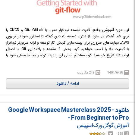
این دوره آموزشی جامع، قدرت توسعه نرم‌افزار مدرن با Git، GitLab و CI/CD را
برای شما آشکار می‌سازد. از کنترل نسخه بنیادین گرفته تا استقرار خودکار بر روی
AWS، مهارت‌های ضروری برای بهینه‌سازی گردش کار توسعه و ارائه سریع‌تر نرم‌افزار
با کیفیت بالا را کسب خواهید کرد. بخش 1: مقدمه و راه‌اندازی Git: با اصول
اولیه Git شروع خواهید کرد، مفاهیم اصلی آن را درک کرده و محیط محلی خود را
راه‌اندازی می‌کنید. خواهید آموخت که چگونه مخازن را مقداردهی اولیه کنید،
تغییرات را ثبت کنید و پایگاه کد خود را به طور موثر مدیریت نمایید. در این
1404/6/28
249 مگابایت
بخش، اهمیت سیستم کنترل نسخه در توسعه نرم‌افزار و مزایای استفاده از Git به
عنوان یک ابزار قدرتمند در این زمینه به طور کامل شرح داده می‌شود. همچنین،
ادامه / دانلود
دستورات کلیدی Git برای انجام عملیات اساسی مانند افزودن فایل‌ها، مشاهده
وضعیت مخزن و بررسی تاریخچه تغییرات مورد بررسی قرار می‌گیرند.
در دوره Getting Started with git-flow با مدیریت نسخه‌ها، همکاری تیمی و
استقرار خودکار نرم‌افزار آشنا خواهید شد.
دانلود Google Workspace Masterclass 2025 -
- From Beginner to Pro
آموزش گوگل ورک‌اسپیس
995