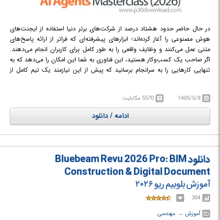
در حال حاضر حدود هشتاد درصد از شرکت‌های برتر دنیا استفاده از ایجنت‌های
هوش مصنوعی را آغاز کرده‌اند؛ ابزارهای پیشرفته‌ای که فراتر از ارائه پاسخ‌های
متنی عمل می‌کنند و وظایف واقعی را به طور کامل برای کاربران انجام می‌دهند.
اگر صاحب یک کسب‌وکار هستید، این فناوری به شما این امکان را می‌دهد که به
تنهایی کارهایی را به سرانجام برسانید که پیش از این نیازمند یک تیم کامل از
نیروهای انسانی بود.
برای متخصصان و فعالان حوزه کسب‌وکار، تسلط بر این ابزارها کلید
1405/5/8
5570 مگابایت
پیشرفت است و می‌تواند میزان بهره‌وری فردی را تا پنج برابر در مقایسه با
افرادی که هوش مصنوعی را نادیده می‌گیرند، افزایش دهد. همچنین برای
ادامه / دانلود
افرادی که تازه در ابتدای مسیر حرفه‌ای خود قرار دارند، این فناوری یک
فرصت طلایی و استثنایی محسوب می‌شود تا پیش از همه‌گیرتر شدن آن، از
دیگران پیشی بگیرند و جایگاه شغلی خود را تثبیت کنند.
این دوره آموزشی
دانلود Bluebeam Revu 2026 Pro: BIM
بالضبط با هدف حل همین چالش طراحی شده است تا شکاف مهارت‌های
Construction & Digital Document
هوش مصنوعی را پر کند. کلود کوورک یک ایجنت هوش مصنوعی بومی
است که در داخل برنامه دسکتاپ کلود قرار دارد. این ابزار بر خلاف
آموزش بلوبیم ریو ۲۰۲۶
چت‌بات‌های معمولی که صرفاً راهنمایی می‌کنند، به صورت کاملاً مستقل
304
دست به اقدام می‌زند و کارهای عملیاتی شما را انجام می‌دهد. سیستم
آموزش
← ‏
مهندسی
مذکور می‌تواند فایل‌های مختلف متنی و داده‌ای را باز کرده و روی آن‌ها کار