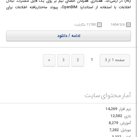
(AI) در آرشی‌کد، همکاری همزمان اعضای تیم بر روی یک فایل مشترک، تبادل
اطلاعات با استفاده از استاندارد OpenBIM، پیوند ساختاریافته اطلاعات برای
پروژه‌ها و به‌کارگیری بهترین روش‌های فتوگرامتری در آرشی‌کد آشنا خواهند شد.
مدرس این دوره، والنتین-ولادیسلاو کوتزارنکو، معمار و هماهنگ‌کننده BIM با بیش
1404/5/6
11780 مگابایت
از یک دهه تجربه در پیاده‌سازی راهکارهای BIM و آموزش ابزارهای مختلف آن به
دانشگاه‌ها، شرکت‌ها و افراد است. این دوره پنجمین گام در یک مجموعه دوره‌های
ادامه / دانلود
آموزشی ساختاریافته به شمار می‌رود و برای افرادی مناسب است که با توسعه
پروژه‌های ساختمانی با آرشی‌کد، مدیریت اطلاعات غیرگرافیکی و تولید ساختارها یا
راهکارهای MEP آشنایی دارند و مایل به تعمیق بیشتر مهارت‌های خود از طریق
استفاده از ابزارها و عملکردهای پیشرفته‌تر برای توسعه راهکارهای متوسط و یا
1
صفحه 1 از 3
2
3
»
پیشرفته هستند.
در دوره آموزشی Special Operations with ArchiCAD با امکانات و قابلیت‌های
پیشرفته نرم‌افزار آرشی‌کد در زمینه مدل‌سازی اطلاعات ساختمان آشنا خواهید شد.
آمار محتوای سایت
نرم افزار:
14,269
بازی:
12,582
آموزش:
8,279
موبایل:
7,282