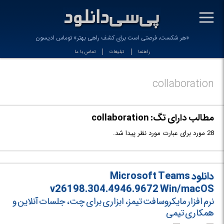
-
«هر شکست، فرصتی است برای کشف راهی بهتر» توماس ادیسون
راهنما
تبلیغات
تماس با ما
collaboration
مطالب دارای تگ: collaboration
28 مورد برای عبارت مورد نظر پیدا شد.
دانلود Microsoft Teams
v26198.304.4946.9672 Win/macOS
نرم افزار مایکروسافت تیمز، ابزاری برای چت، جلسات آنلاین و
همکاری تیمی