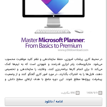
در دوره آموزشی
Bluebeam Revu 2026 Pro: BIM Construction & Digital
با مدیریت تخصصی اسناد و ابزارهای کاربردی نرم‌افزار
Document
Bluebeam Revu در پروژه‌های ساختمانی آشنا خواهید شد.
در محیط کاری پرشتاب امروزی، حفظ سازماندهی و نظم کلید موفقیت محسوب
می‌شود. مایکروسافت پلنر ابزاری قدرتمند و شهودی است که به تیم‌ها کمک
می‌کند تا برای انجام کارها برنامه‌ریزی کنند، وظایف را سازماندهی و تخصیص
دهند، فایل‌ها را به اشتراک بگذارند، در مورد امور کاری گفتگو کنند و از وضعیت
پیشرفت پروژه‌ها مطلع شوند. این دوره جامع با هدف ارتقای سطح دانش و
مهارت شرکت‌کنندگان از یک کاربر مبتدی به یک کاربر پیشرفته طراحی شده و
تمامی جنبه‌های کار با این ابزار، از نسخه رایگان گرفته تا ویژگی‌های پیشرفته
1404/9/9
890 مگابایت
Premium را پوشش می‌دهد. این آموزش، شرکت‌کننده را با کاوش در رابط کاربری
پلنر و درک دیدگاه‌های مختلف آن آغاز می‌کند و سپس به تسلط بر مدیریت
ادامه / دانلود
وظایف می‌پردازد. در این مسیر، شرکت‌کننده یاد می‌گیرد که چگونه برنامه‌های