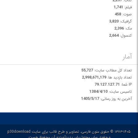
کتاب:
2,237
فیلم:
1,741
صوت:
458
گرافیک:
3,820
مک:
2,396
کنسول:
2,664
آمار
تعداد کل مطالب سایت:
55,727
تعداد بازدید ها:
2,998,671,179
IP شما:
79.127.127.71
تاسیس سایت:
1384/4/10
آخرین به روز رسانی:
1405/5/17
۱۳۸۳-۱۴۰۵ © حقوق متون فارسی، تصاویر و طرح قالب برای سایت p30download
و حقوق سایر محتوا برای پدیدآورنده آن محفوظ هست.