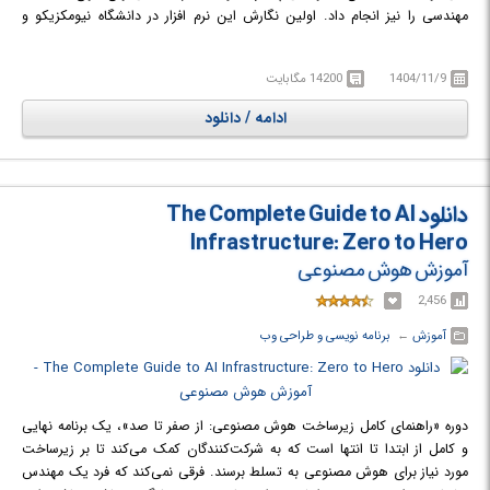
مهندسی را نیز انجام داد. اولین نگارش این نرم افزار در دانشگاه نیومکزیکو و
استنفورد در سال ١٩٧٠ برای حل مسائل تئوری ماتریس‌ها، جبر خطی و آنالیز
عددی ارائه شد و امروزه صدها هزار کاربر دانشگاهی، آکادمیک، صنعتی و غیره در
1404/11/9
14200 مگابایت
زمینه‌های متنوع مهندسی نظیر ریاضیات پیشرفته، جبر خطی، مخابرات و مهندسی
سیستم از آن استفاده می‌کنند. ریاضیات، زبان مشترک بسیاری از علوم مهندسی
ادامه / دانلود
است؛ ماتریس ها، معادلات دیفرانسیل، رشته‌های عددی اطلاعات، ترسیمات و
گراف‌ها از ابزار اصلی بکار گرفته در ریاضیات و نیز در این نرم افزار هستند.
دانلود The Complete Guide to AI
Infrastructure: Zero to Hero
آموزش هوش مصنوعی
2,456
آموزش
← ‏
برنامه نویسی و طراحی وب
دوره «راهنمای کامل زیرساخت هوش مصنوعی: از صفر تا صد»، یک برنامه نهایی
و کامل از ابتدا تا انتها است که به شرکت‌کنندگان کمک می‌کند تا بر زیرساخت
مورد نیاز برای هوش مصنوعی به تسلط برسند. فرقی نمی‌کند که فرد یک مهندس