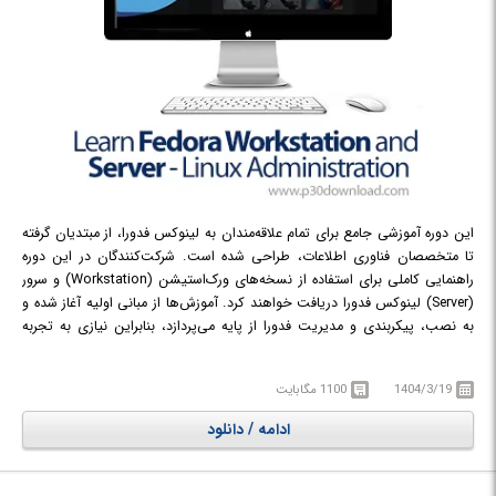
این دوره آموزشی جامع برای تمام علاقه‌مندان به لینوکس فدورا، از مبتدیان گرفته
تا متخصصان فناوری اطلاعات، طراحی شده است. شرکت‌کنندگان در این دوره
راهنمایی کاملی برای استفاده از نسخه‌های ورک‌استیشن (Workstation) و سرور
(Server) لینوکس فدورا دریافت خواهند کرد. آموزش‌ها از مبانی اولیه آغاز شده و
به نصب، پیکربندی و مدیریت فدورا از پایه می‌پردازد، بنابراین نیازی به تجربه
قبلی در لینوکس نیست. در ابتدا، مباحث پایه شامل نصب فدورا، آشنایی با
محیط دسکتاپ و یادگیری دستورات ضروری پوشش داده می‌شود. شرکت‌کنندگان
1404/3/19
1100 مگابایت
به صورت عملی با هر دو رابط کاربری گرافیکی (GUI) و رابط خط فرمان (CLI) کار
خواهند کرد که این انعطاف‌پذیری را برای کار به هر روشی که ترجیح می‌دهند،
ادامه / دانلود
فراهم می‌آورد. با پیشرفت دوره، مهارت‌های کلیدی مدیریت سیستم نظیر مدیریت
کاربران و گروه‌ها، به‌روزرسانی سیستم، مدیریت دیسک، مجوزهای فایل و استفاده
از دستور sudo مورد بررسی قرار می‌گیرد. همچنین، نحوه نصب و مدیریت