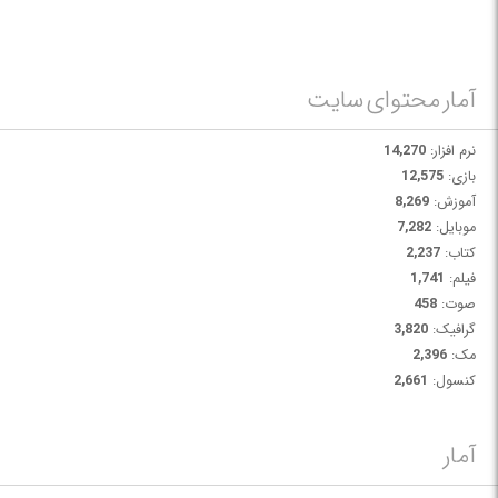
آمار محتوای سایت
نرم افزار:
14,270
بازی:
12,575
آموزش:
8,269
موبایل:
7,282
کتاب:
2,237
فیلم:
1,741
صوت:
458
گرافیک:
3,820
مک:
2,396
کنسول:
2,661
آمار