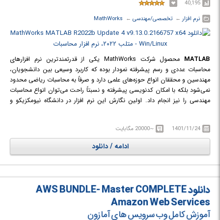
40,195
نرم افزار
← ‏
تخصصی/مهندسی
← ‏
MathWorks
MATLAB
محصول شرکت MathWorks یکی از قدرتمندترین نرم افزارهای
محاسبات عددی و رسم پیشرفته نمودار بوده که کاربرد وسیعی بین دانشجویان،
مهندسین و محققان انواع حوزه‌های علمی دارد و صرفاً به محاسبات ریاضی محدود
نمی‌شود بلکه با امکان کدنویسی پیشرفته و نسبتاً راحت می‌توان انواع محاسبات
مهندسی را نیز انجام داد. اولین نگارش این نرم افزار در دانشگاه نیومکزیکو و
استنفورد در سال ١٩٧٠ برای حل مسائل تئوری ماتریس‌ها، جبر خطی و آنالیز
عددی ارائه شد و امروزه صدها هزار کاربر دانشگاهی، آکادمیک، صنعتی و غیره در
1401/11/24
~20000 مگابایت
زمینه‌های متنوع مهندسی نظیر ریاضیات پیشرفته، جبر خطی، مخابرات و مهندسی
سیستم از آن استفاده می‌کنند. ریاضیات، زبان مشترک بسیاری از علوم مهندسی
ادامه / دانلود
است؛ ماتریس ها، معادلات دیفرانسیل، رشته‌های عددی اطلاعات، ترسیمات و
گراف‌ها از ابزار اصلی بکار گرفته در ریاضیات و نیز در این نرم افزار هستند.
دانلود AWS BUNDLE- Master COMPLETE
Amazon Web Services
آموزش کامل وب سرویس های آمازون