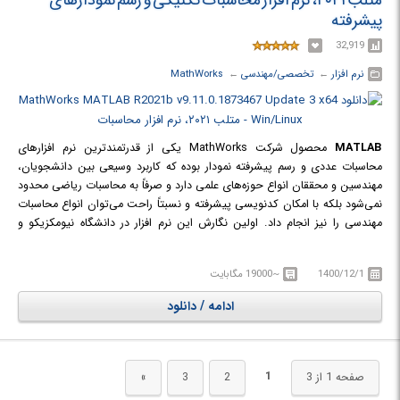
متلب ۲۰۲۱، نرم افزار محاسبات تکنیکی و رسم نمودارهای
پیشرفته
32,919
نرم افزار
← ‏
تخصصی/مهندسی
← ‏
MathWorks
MATLAB
محصول شرکت MathWorks یکی از قدرتمندترین نرم افزارهای
محاسبات عددی و رسم پیشرفته نمودار بوده که کاربرد وسیعی بین دانشجویان،
مهندسین و محققان انواع حوزه‌های علمی دارد و صرفاً به محاسبات ریاضی محدود
نمی‌شود بلکه با امکان کدنویسی پیشرفته و نسبتاً راحت می‌توان انواع محاسبات
مهندسی را نیز انجام داد. اولین نگارش این نرم افزار در دانشگاه نیومکزیکو و
استنفورد در سال ١٩٧٠ برای حل مسائل تئوری ماتریس‌ها، جبر خطی و آنالیز
عددی ارائه شد و امروزه صدها هزار کاربر دانشگاهی، آکادمیک، صنعتی و غیره در
1400/12/1
~19000 مگابایت
زمینه‌های متنوع مهندسی نظیر ریاضیات پیشرفته، جبر خطی، مخابرات و مهندسی
سیستم از آن استفاده می‌کنند. ریاضیات، زبان مشترک بسیاری از علوم مهندسی
ادامه / دانلود
است؛ ماتریس ها، معادلات دیفرانسیل، رشته‌های عددی اطلاعات، ترسیمات و
گراف‌ها از ابزار اصلی بکار گرفته در ریاضیات و نیز در این نرم افزار هستند.
1
صفحه 1 از 3
2
3
»