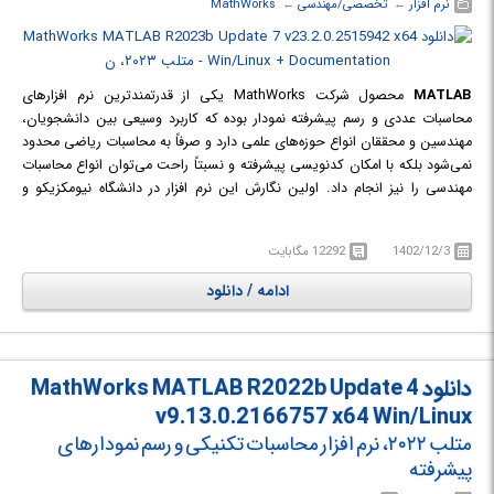
نرم افزار
← ‏
تخصصی/مهندسی
← ‏
MathWorks
MATLAB
محصول شرکت MathWorks یکی از قدرتمندترین نرم افزارهای
محاسبات عددی و رسم پیشرفته نمودار بوده که کاربرد وسیعی بین دانشجویان،
مهندسین و محققان انواع حوزه‌های علمی دارد و صرفاً به محاسبات ریاضی محدود
نمی‌شود بلکه با امکان کدنویسی پیشرفته و نسبتاً راحت می‌توان انواع محاسبات
مهندسی را نیز انجام داد. اولین نگارش این نرم افزار در دانشگاه نیومکزیکو و
استنفورد در سال ١٩٧٠ برای حل مسائل تئوری ماتریس‌ها، جبر خطی و آنالیز
عددی ارائه شد و امروزه صدها هزار کاربر دانشگاهی، آکادمیک، صنعتی و غیره در
1402/12/3
12292 مگابایت
زمینه‌های متنوع مهندسی نظیر ریاضیات پیشرفته، جبر خطی، مخابرات و مهندسی
سیستم از آن استفاده می‌کنند. ریاضیات، زبان مشترک بسیاری از علوم مهندسی
ادامه / دانلود
است؛ ماتریس ها، معادلات دیفرانسیل، رشته‌های عددی اطلاعات، ترسیمات و
گراف‌ها از ابزار اصلی بکار گرفته در ریاضیات و نیز در این نرم افزار هستند.
دانلود MathWorks MATLAB R2022b Update 4
v9.13.0.2166757 x64 Win/Linux
متلب ۲۰۲۲، نرم افزار محاسبات تکنیکی و رسم نمودارهای
پیشرفته