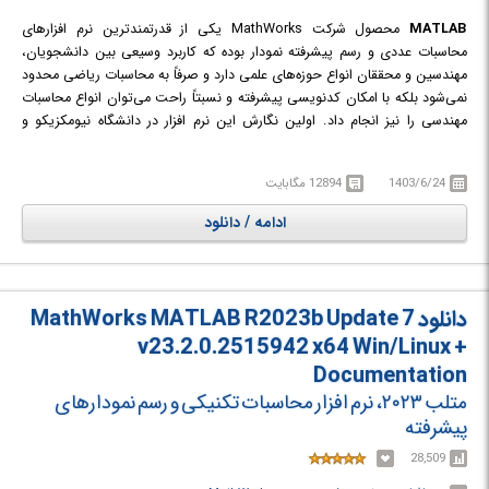
MATLAB
محصول شرکت MathWorks یکی از قدرتمندترین نرم افزارهای
محاسبات عددی و رسم پیشرفته نمودار بوده که کاربرد وسیعی بین دانشجویان،
مهندسین و محققان انواع حوزه‌های علمی دارد و صرفاً به محاسبات ریاضی محدود
نمی‌شود بلکه با امکان کدنویسی پیشرفته و نسبتاً راحت می‌توان انواع محاسبات
مهندسی را نیز انجام داد. اولین نگارش این نرم افزار در دانشگاه نیومکزیکو و
استنفورد در سال ١٩٧٠ برای حل مسائل تئوری ماتریس‌ها، جبر خطی و آنالیز
عددی ارائه شد و امروزه صدها هزار کاربر دانشگاهی، آکادمیک، صنعتی و غیره در
1403/6/24
12894 مگابایت
زمینه‌های متنوع مهندسی نظیر ریاضیات پیشرفته، جبر خطی، مخابرات و مهندسی
سیستم از آن استفاده می‌کنند. ریاضیات، زبان مشترک بسیاری از علوم مهندسی
ادامه / دانلود
است؛ ماتریس ها، معادلات دیفرانسیل، رشته‌های عددی اطلاعات، ترسیمات و
گراف‌ها از ابزار اصلی بکار گرفته در ریاضیات و نیز در این نرم افزار هستند.
دانلود MathWorks MATLAB R2023b Update 7
v23.2.0.2515942 x64 Win/Linux +
Documentation
متلب ۲۰۲۳، نرم افزار محاسبات تکنیکی و رسم نمودارهای
پیشرفته
28,509