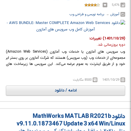
5,476
آموزش
← ‏
برنامه نویسی و طراحی وب
(1401/10/29) تغییرات:
دوره بروزرسانی شد.
وب سرویس های آمازون یا خدمات وب آمازون (Amazon Web Services)
مجموعه‌ای از خدمات وب (وب سرویس) هستند که شرکت آمازون بر روی بستر ابر
خود و از طریق اینترنت به عموم عرضه می‌کند. این سرویس ها زیرساخت های
فناوری اطلاعات را به صورت سرویس‌های انعطاف پذیر به مشتریان اجاره می‌دهد.
این سرویس‌ها شامل سرویس های محاسباتی و رایانشی (EC2)، ذخیره سازی
1401/10/29
8500 مگابایت
(S3)، تحویل محتوا، پایگاه داده، تجارت الکترونیک، پرداخت و صدور صورتحساب
و موارد دیگری می‌شود. آمازون ارائه این خدمات به عموم را از ابتدای سال ۲۰۰۶
ادامه / دانلود
آغاز نمود.
در دوره آموزشی AWS BUNDLE- Master COMPLETE Amazon Web Services
با آموزش کامل وب سرویس های آمازون اشنا خواهید شد.
دانلود MathWorks MATLAB R2021b
v9.11.0.1873467 Update 3 x64 Win/Linux