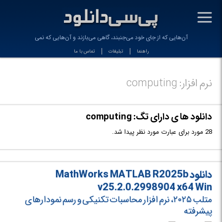
-
آن‌هایی كه از جای خود می‌جنبند، گاهی می‌بازند و آن‌هایی كه نمی‌جنبن_
راهنما
تبلیغات
تماس با ما
نرم افزار: computing
دانلود ها ی دارای تگ: computing
28 مورد برای عبارت مورد نظر پیدا شد.
دانلود MathWorks MATLAB R2025b
v25.2.0.2998904 x64 Win
متلب ۲۰۲۵، نرم افزار محاسبات تکنیکی و رسم نمودارهای
پیشرفته