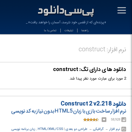
-
«پرنده‌ای که از قفس خود نترسد، آسمان را خواهد یافت» عط
راهنما
تبلیغات
تماس با ما
نرم افزار: construct
دانلود ها ی دارای تگ: construct
2 مورد برای عبارت مورد نظر پیدا شد.
دانلود Construct 2 v2.218
نرم افزار ساخت بازی با زبان HTML5 بدون نیاز به کد نویسی
58,928
نرم افزار
← ‏
گرافیکی
← ‏
طراحی دو بعدی
‏|
HTML/XML/CSS
,
زبان برنامه نویسی