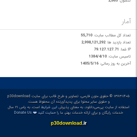
کنسول:
2,663
آمار
تعداد کل مطالب سایت:
55,710
تعداد بازدید ها:
2,998,121,292
IP شما:
79.127.127.71
تاسیس سایت:
1384/4/10
آخرین به روز رسانی:
1405/5/16
۱۳۸۳-۱۴۰۵ © حقوق متون فارسی، تصاویر و طرح قالب برای سایت p30download
و حقوق سایر محتوا برای پدیدآورنده آن محفوظ هست.
استفاده از سایت پی‌سی‌دانلود، به معنای پذیرش
این شرایط
است، به پاس ۲۱ سال
❤️
خدمات رایگان و برای ارائه خدمات بهتر، ما را
حمایت کنید
Donate Us
p30download