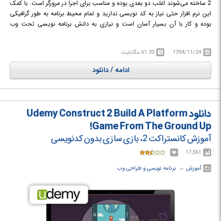
2 ساخته می‌شوند اغلب دو بعدی بوده و مناسب برای اجرا در مرورگر است. با کمک
این نرم افزار حتی نیاز به کد نویسی ندارید و تمام محیط برنامه به طور گرافیکی
بوده و کار با آن بسیار آسان است و نیازی به دانش برنامه نویسی تحت وب
ندارد. بازی‌های HTML5 علاوه بر گرافیک بسیار بالا، از Gameplay خوبی برخوردار
می‌باشند و اصلاً قابل مقایسه با بازی‌های قدیمی Flash نیستند. اگر اهل خلاقیت
1394/11/24
61.30 مگابایت
هستید حتماً این نرم افزار را امتحان کنید.
ادامه / دانلود
دانلود Udemy Construct 2 Build A Platform
Game From The Ground Up!
آموزش کانستراکت 2، بازی سازی بدون کدنویسی
17,561
آموزش
← ‏
برنامه نویسی و طراحی وب