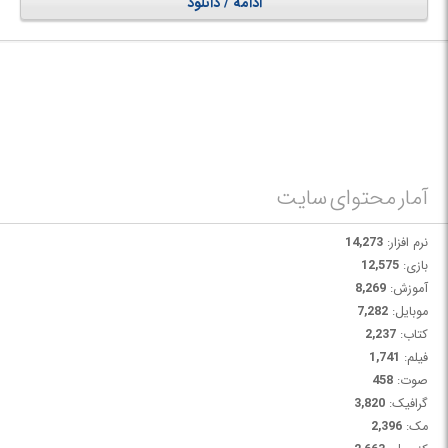
ادامه / دانلود
شوید.
آمار محتوای سایت
نرم افزار:
14,273
بازی:
12,575
آموزش:
8,269
موبایل:
7,282
کتاب:
2,237
فیلم:
1,741
صوت:
458
گرافیک:
3,820
مک:
2,396