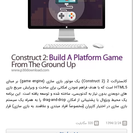
کانستراکت 2 (Construct 2) یک موتور بازی سازی (game engine) بر مبنای
HTML5 است که با هدف فراهم نمودن امکانی برای ساخت و ویرایش سریع بازی
های دوبعدی بدون نیاز به کدنویسی، ساخته شده و توسعه یافته است. این برنامه
یک محیط ویژوال با پشتیبانی از امکان drag-and-drop را به همراه یک سیستم
بازی سازی در اختیار کاربران (مخصوصاً افراد مبتدی و علاقمند به بازی سازی) قرار
می دهد تا قادر باشند برای انواع کامپیوترها، گوشی های هوشمند و تبلت ها بازی
های دو بعدی بسازنند.
1394/2/24
320 مگابایت
در دوره آموزشی Udemy Construct 2 Build A Platform Game From The
Ground Up! شما با چگونگی استفاده از Construct 2 برای ساخت بازی آشنا می