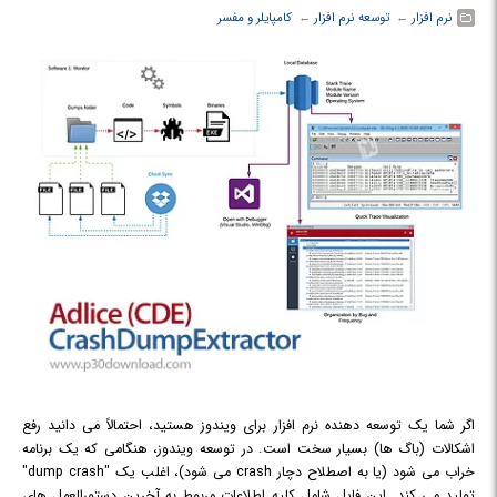
نرم افزار
← ‏
توسعه نرم افزار
← ‏
کامپایلر و مفسر
اگر شما یک توسعه دهنده نرم افزار برای ویندوز هستید، احتمالاً می دانید رفع
اشکالات (باگ ها) بسیار سخت است. در توسعه ویندوز، هنگامی که یک برنامه
خراب می شود (یا به اصطلاح دچار crash می شود)، اغلب یک "dump crash"
تولید می کند. این فایل شامل کلیه اطلاعات مربوط به آخرین دستورالعمل های