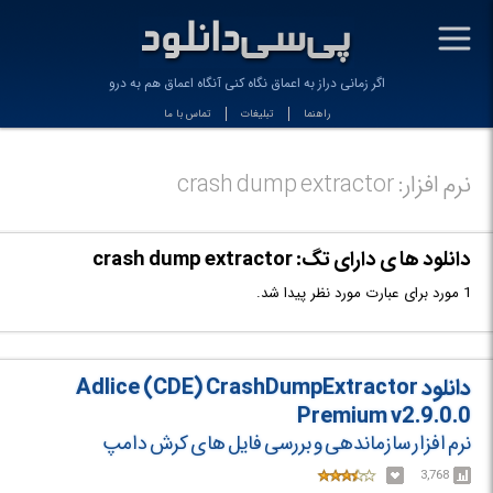
-
اگر زمانی دراز به اعماق نگاه کنی آنگاه اعماق هم به درون
راهنما
تبلیغات
تماس با ما
نرم افزار: crash dump extractor
دانلود ها ی دارای تگ: crash dump extractor
1 مورد برای عبارت مورد نظر پیدا شد.
دانلود Adlice (CDE) CrashDumpExtractor
Premium v2.9.0.0
نرم افزار سازماندهی و بررسی فایل های کرش دامپ
3,768