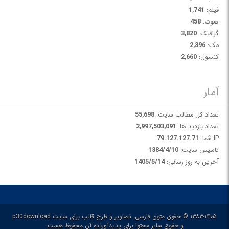
فیلم:
1,741
صوت:
458
گرافیک:
3,820
مک:
2,396
کنسول:
2,660
آمار
تعداد کل مطالب سایت:
55,698
تعداد بازدید ها:
2,997,503,091
IP شما:
79.127.127.71
تاسیس سایت:
1384/4/10
آخرین به روز رسانی:
1405/5/14
۱۳۸۳-۱۴۰۵ © حقوق متون فارسی، تصاویر و طرح قالب برای سایت p30download
و حقوق سایر محتوا برای پدیدآورنده آن محفوظ هست.