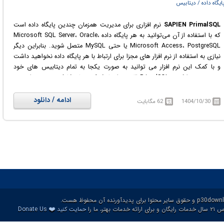
ایگاه داده / دیتابیس
SAPIEN PrimalSQL
نرم افزاری برای مدیریت همزمان چندین پایگاه داده است
که با استفاده از آن می‌توانید به هر پایگاه داده Microsoft SQL Server، Oracle،
Microsoft Access، PostgreSQL یا حتی MySQL متصل شوید. بنابراین دیگر
نیازی به استفاده از نرم افزار های مجزا برای ارتباط با هر پایگاه داده نخواهید داشت
و با کمک این نرم افزار می توانید به صورت یکجا به تمام دیتابیس های خود
دسترسی پیدا کنید. PrimalSQL قادر به ایجاد کوئری های کامل و پیچیده است و
از داخل برنامه نیز می توانید کوئری ها را تست و اصلاح کرده، نتایج را استخراج
نمایید یا قطعه کد را به زبان های مختلف تولید کنید. همچنین محیط کاربری
ادامه / دانلود
1404/10/30
62 مگابایت
مدرن و مناسب این نرم افزار، درک و استفاده از آن را آسان نموده است.
❤️
ات بهتر، ما را
حمایت کنید
Donate Us