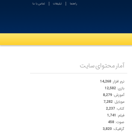
راهنما
تبلیغات
تماس با ما
آمار محتوای سایت
نرم افزار:
14,268
بازی:
12,582
آموزش:
8,279
موبایل:
7,282
کتاب:
2,237
فیلم:
1,741
صوت:
458
گرافیک:
3,820