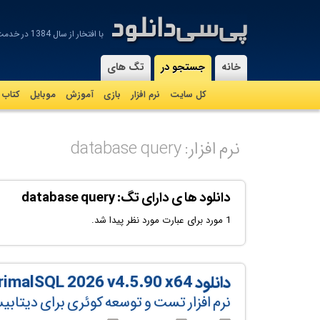
با افتخار از سال 1384 در خدمت شماییم
-
خانه
جستجو در
تگ های
کل سایت
نرم افزار
بازی
آموزش
موبايل
کتاب
نرم افزار: database query
دانلود ها ی دارای تگ: database query
1 مورد برای عبارت مورد نظر پیدا شد.
دانلود SAPIEN PrimalSQL 2026 v4.5.90 x64
نرم افزار تست و توسعه کوئری برای دیتا