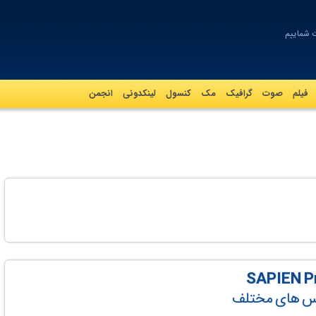
فیلم
صوت
گرافيک
مک
کنسول
لینکدونی
انجمن
بیس های مختلف