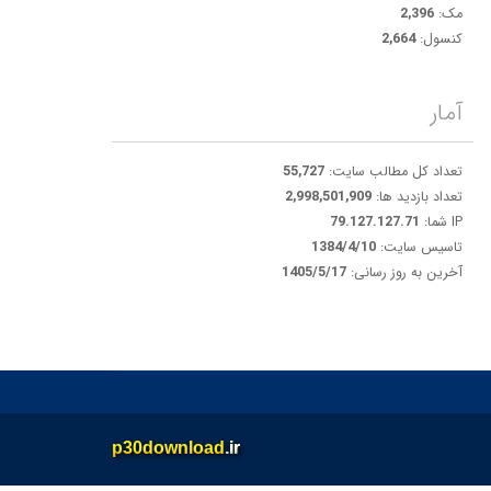
مک:
2,396
کنسول:
2,664
آمار
تعداد کل مطالب سایت:
55,727
تعداد بازدید ها:
2,998,501,909
IP شما:
79.127.127.71
تاسیس سایت:
1384/4/10
آخرین به روز رسانی:
1405/5/17
p30download