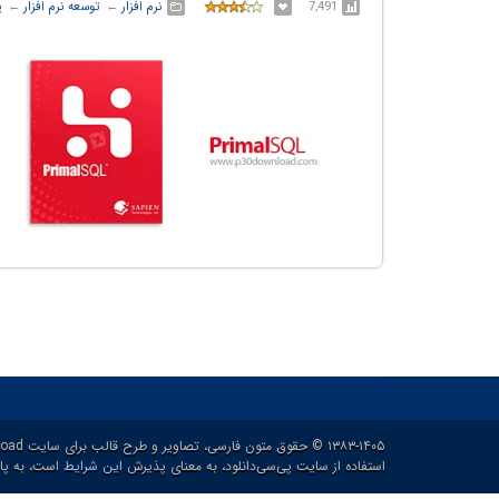
7,491
نرم افزار
← ‏
توسعه نرم افزار
← ‏
پ
۱۳۸۳-۱۴۰۵ © حقوق متون فارسی، تصاویر و طرح قالب برای سایت p30download و حقوق سایر محتوا برای پدیدآورنده آن محفوظ هست.
استفاده از سایت پی‌سی‌دانلود، به معنای پذیرش
این شرایط
است، به پاس ۲۱ سال خدمات رایگان و برای ارائه خدم