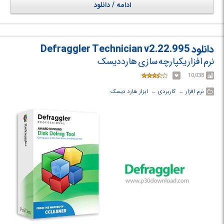
ادامه / دانلود
دانلود Defraggler Technician v2.22.995
نرم افزار یکپارچه سازی هارددیسک
10,038
نرم افزار
← ‏
کاربردی
← ‏
ابزار هارد دیسک