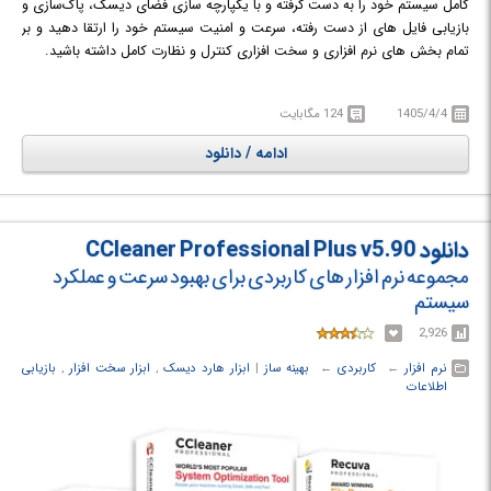
کامل سیستم خود را به دست گرفته و با یکپارچه سازی فضای دیسک، پاک‌سازی و
بازیابی فایل های از دست رفته، سرعت و امنیت سیستم خود را ارتقا دهید و بر
تمام بخش های نرم افزاری و سخت افزاری کنترل و نظارت کامل داشته باشید.
CCleaner Professional Plus شامل نسخه حرفه ای نرم افزار های CCleaner,
Recuva و Speccy است که در ادامه می توانید با قابلیت کلیدی هرکدام از این
1405/4/4
124 مگابایت
محصولات آشنا شوید.
ادامه / دانلود
دانلود CCleaner Professional Plus v5.90
مجموعه نرم افزار های کاربردی برای بهبود سرعت و عملکرد
سیستم
2,926
نرم افزار
← ‏
کاربردی
← ‏
بهینه ساز
‏|
ابزار هارد دیسک
,
ابزار سخت افزار
,
بازیابی
اطلاعات