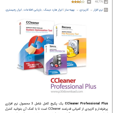
48,776
نرم افزار
← ‏
کاربردی
← ‏
بهینه ساز
‏|
ابزار هارد دیسک
,
بازیابی اطلاعات
,
ابزار رجیستری
CCleaner Professional Plus
یک پکیج کامل شامل 3 محصول نرم افزاری
پرطرفدار و کاربردی از کمپانی قدرتمند CCleaner است تا با کمک آن بتوانید کنترل