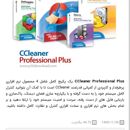
CCleaner Professional Plus
یک پکیج کامل شامل 4 محصول نرم افزاری
پرطرفدار و کاربردی از کمپانی قدرتمند CCleaner است تا با کمک آن بتوانید کنترل
کامل سیستم خود را به دست گرفته و با یکپارچه سازی فضای دیسک، پاک‌سازی و
بازیابی فایل های از دست رفته، سرعت و امنیت سیستم خود را ارتقا دهید و بر
تمام بخش های نرم افزاری و سخت افزاری کنترل و نظارت کامل داشته باشید.
CCleaner Professional Plus شامل نسخه ی حرفه ای نرم افزار های CCleaner,
Defraggler, Recuva و Speccy است که در ادامه می توانید با قابلیت کلیدی
1400/11/28
44.75 مگابایت
هرکدام از این محصولات آشنا شوید.