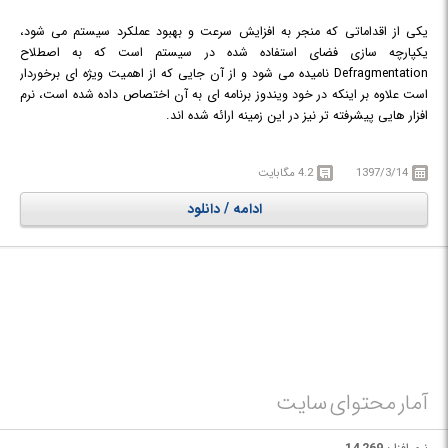
یکی از اقداماتی که منجر به افزایش سرعت و بهبود عملکرد سیستم می شود،
یکپارچه سازی فضای استفاده شده در سیستم است که به اصطلاح
Defragmentation نامیده می شود و از آن جایی که از اهمیت ویژه ای برخوردار
است علاوه بر اینکه در خود ویندوز برنامه ای به آن اختصاص داده شده است، نرم
افزار هایی پیشرفته تر نیز در این زمینه ارائه شده اند.
Defraggler
برنامه ی کاربردی کوچکی است که امکان اجرای عملیات
یکپارچه‌سازی دیسک (دیفرگ/ Defragment) بر روی درایو و یا فایل های خاصی
1397/3/14
4.2 مگابایت
از سیستم را فراهم می کند. رابط کاربری این برنامه مشابه رابط کاربری ابزار
Defragment ویندوز طراحی شده است تا محیطی آشنا را برای کاربران تداعی کند.
ادامه / دانلود
پس از اجرای نرم افزار، در پنجره ی اصلی لیستی از تمام درایو های قابل دسترس
(درایو های هارد اصلی و درایو های پرتابل) را به همراه مشخصاتی از قبیل حجم و
سطح تقسیم بندی (fragmentation level) آن ها مشاهده می کنید. بنابراین با
صرف اندکی زمان قادر خواهید بود تا هرقسمتی از هارددیسک خود را دیفرگ
(Defrag) کنید و حتی انجام این کار را برای اجرا در زمان های خاص، برنامه ریزی
کنید.
آمار محتوای سایت