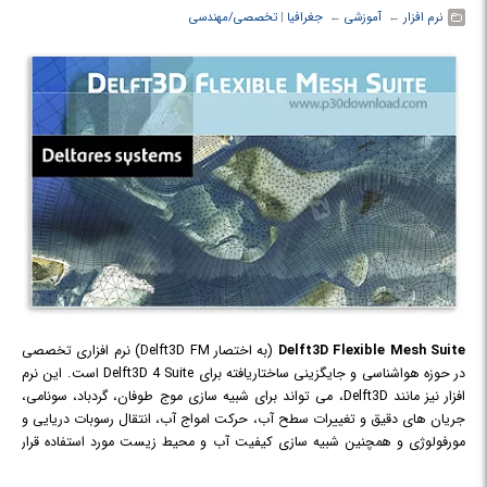
نرم افزار
← ‏
آموزشی
← ‏
جغرافیا
‏|
تخصصی/مهندسی
Delft3D Flexible Mesh Suite
(به اختصار Delft3D FM) نرم افزاری تخصصی
در حوزه هواشناسی و جایگزینی ساختاریافته برای Delft3D 4 Suite است. این نرم
افزار نیز مانند Delft3D، می تواند برای شبیه سازی موج طوفان، گردباد، سونامی،
جریان های دقیق و تغییرات سطح آب، حرکت امواج آب، انتقال رسوبات دریایی و
مورفولوژی و همچنین شبیه سازی کیفیت آب و محیط زیست مورد استفاده قرار
گیرد و توانایی مدیریت فعل و انفعالات بین این رویدادهای هواشناسی را دارد.