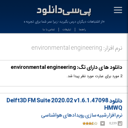
-
«از اشتباهات دیگران درس بگیرید؛ زیرا عمر شما برای تجربه همه _
راهنما
تبلیغات
تماس با ما
نرم افزار: environmental engineering
دانلود ها ی دارای تگ: environmental engineering
2 مورد برای عبارت مورد نظر پیدا شد.
دانلود Delft3D FM Suite 2020.02 v1.6.1.47098
HMWQ
نرم افزار شبیه سازی رویدادهای هواشناسی
8,239