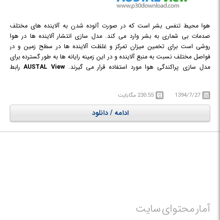
هوا محیط تنفس بشر است که در صورت آلوده شدن به آلاینده های مختلف
صدمات بی شماری به بشر وارد می کند. مدل سازی انتشار آلاینده ها در هوا
روشی است برای تخمین میزان تمرکز و غلظت آلاینده ها در سطح زمین و در
فواصل مختلف نسبت به منبع آلاینده و در این زمینه رایانه ها به طور گسترده برای
مدل سازی پراکندگی هوا مورد استفاده قرار می گیرند.
AUSTAL View
رابط
گرافیکی کاربر برای AUSTAL2000 می باشد که یک برنامه مدل سازی پراکندگی
هوایی مورد استفاده در آژانس محیط زیست آلمان است و بر اساس مقررات کنترل
1394/7/27
230.55 مگابایت
آلودگی هوای این کشور توسعه یافته و دارای سیستم لاگرانژی ردیابی ذرات در
پراکندگی هوایی است که مدل تشخیص میدان باد منحصر به فرد خودش را دارد.
ادامه / دانلود
همچنین این مدل ها بر اساس تاثیر توپوگرافی در میدان باد و پراکندگی آلاینده ها
دسته بندی می شوند. در این برنامه سه ورژن T ،G و TG و یک ماژول برای
پردازش چند هسته ای نیز تعبیه شده است.
آمار محتوای سایت