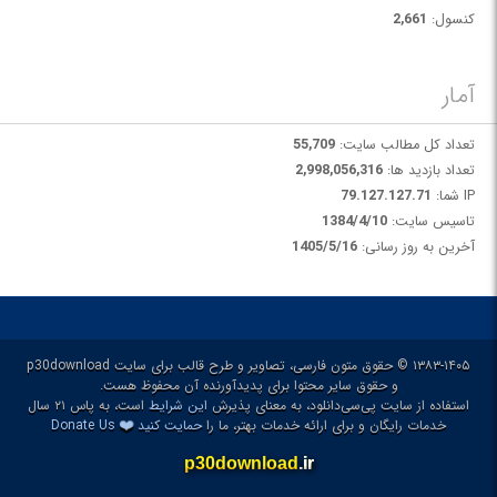
کنسول:
2,661
آمار
تعداد کل مطالب سایت:
55,709
تعداد بازدید ها:
2,998,056,316
IP شما:
79.127.127.71
تاسیس سایت:
1384/4/10
آخرین به روز رسانی:
1405/5/16
۱۳۸۳-۱۴۰۵ © حقوق متون فارسی، تصاویر و طرح قالب برای سایت p30download
و حقوق سایر محتوا برای پدیدآورنده آن محفوظ هست.
استفاده از سایت پی‌سی‌دانلود، به معنای پذیرش
این شرایط
است، به پاس ۲۱ سال
❤️
خدمات رایگان و برای ارائه خدمات بهتر، ما را
حمایت کنید
Donate Us
p30download