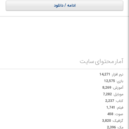
های تجاری بزرگ را در اختیار شما قرار می دهد. شما همچنین می توانید هر گونه
ادامه / دانلود
تجزیه و تحلیل ad-hoc را انجام دهید. همچنین تمام توابع NumXL در صفحه
گسترده شما قابل دسترسی هستند.
آمار محتوای سایت
نرم افزار:
14,271
بازی:
12,575
آموزش:
8,269
موبایل:
7,282
کتاب:
2,237
فیلم:
1,741
صوت:
458
گرافیک:
3,820
مک:
2,396