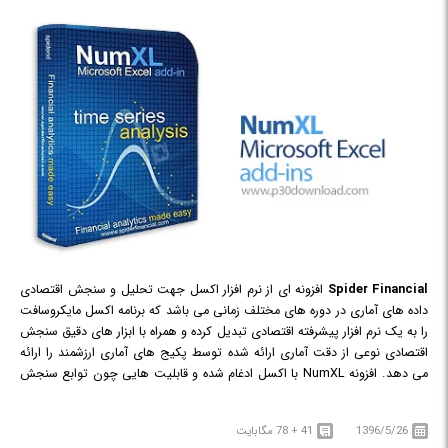
Spider Financial
افزونه ای از نرم افزار اکسل جهت تحلیل و سنجش اقتصادی
داده های آماری در دوره های مختلف زمانی می باشد که برنامه اکسل مایکروسافت
را به یک نرم افزار پیشرفته اقتصادی تبدیل کرده و همراه با ابزار های دقیق سنجش
اقتصادی نوعی از دقت آماری ارائه شده توسط پکیج های آماری ارزشمند را ارائه
می دهد. افزونه NumXL با اکسل ادغام شده و قابلیت هایی چون توابع سنجش
اقتصادی، یک مجموعه غنی از کلید های میانبر و رابط کاربری بصری مناسب جهت
راهنمایی، به آن اضافه کرده است.
1396/5/26
41 + 78 مگابایت
NumXL سریع ترین و کامل ترین راه حل ممکن برای حل مشکلات ساده یا پروژه