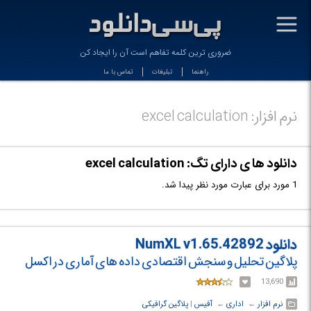
-
ضروری ترین کلمه تفاهم است آن را ایجاد کن
راهنما
تبلیغات
تماس با ما
نرم افزار: excel calculation
دانلود ها ی دارای تگ: excel calculation
1 مورد برای عبارت مورد نظر پیدا شد.
دانلود NumXL v1.65.42892
پلاگین تحلیل و سنجش اقتصادی داده های آماری در اکسل
13,690
نرم افزار
← ‏
اداری
← ‏
آفیس
‏|
پلاگین گرافیکی