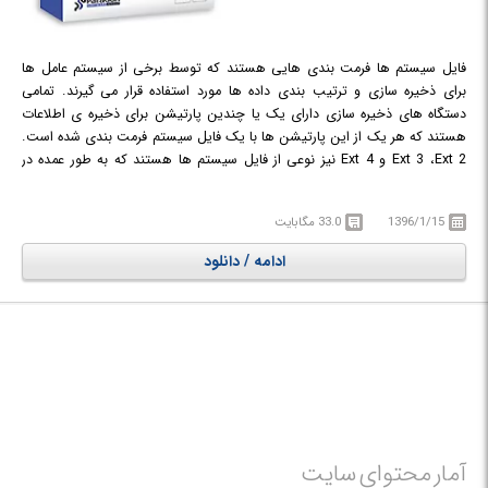
فایل سیستم ها فرمت بندی هایی هستند که توسط برخی از سیستم عامل ها
برای ذخیره سازی و ترتیب بندی داده ها مورد استفاده قرار می گیرند. تمامی
دستگاه های ذخیره سازی دارای یک یا چندین پارتیشن برای ذخیره ی اطلاعات
هستند که هر یک از این پارتیشن ها با یک فایل سیستم فرمت بندی شده است.
Ext 3 ،Ext 2 و Ext 4 نیز نوعی از فایل سیستم ها هستند که به طور عمده در
سیستم عامل لینوکس کاربرد دارند.
Paragon ExtFS for Windows
نرم افزاری
است که امکان دسترسی کامل شامل خواندن و نوشتن به فایل ها و حجم های
1396/1/15
33.0 مگابایت
Ext 3 ،Ext 2 و Ext 4 را از طریق ویندوز به کاربران عرضه می کند تا از این طریق
بتوانند به تمامی محتوای پارتیشن ها دسترسی داشته و آن ها را بخوانند، کپی
ادامه / دانلود
کنند و یا ویرایش نمایند.
آمار محتوای سایت