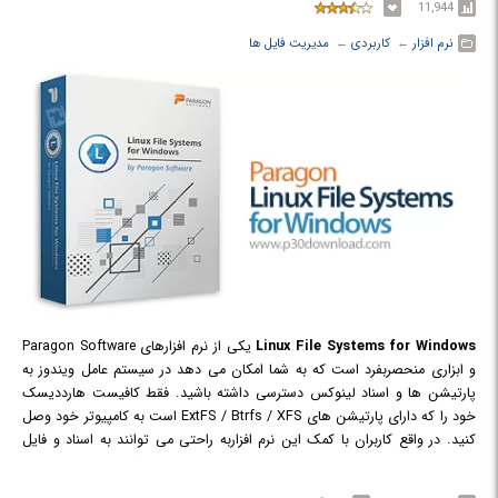
11,944
نرم افزار
← ‏
کاربردی
← ‏
مدیریت فایل ها
Linux File Systems for Windows
یکی از نرم افزارهای Paragon Software
و ابزاری منحصربفرد است که به شما امکان می دهد در سیستم عامل ویندوز به
پارتیشن ها و اسناد لینوکس دسترسی داشته باشید. فقط کافیست هارددیسک
خود را که دارای پارتیشن های ExtFS / Btrfs / XFS است به کامپیوتر خود وصل
کنید. در واقع کاربران با کمک این نرم افزاربه راحتی می توانند به اسناد و فایل
های خود از هر پارتیشن ExtFS دسترسی داشته باشند. هنگامی که کاربران فایل
هایی نیاز دارند که بر روی هارد دیسکی ذخیره شده اند که قبلا متعلق به سیستم