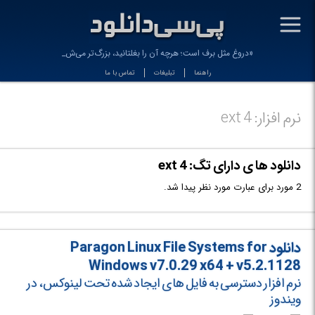
-
«دروغ مثل برف است؛ هرچه آن را بغلتانید، بزرگ‌تر می‌شو_
راهنما
تبلیغات
تماس با ما
نرم افزار: ext 4
دانلود ها ی دارای تگ: ext 4
2 مورد برای عبارت مورد نظر پیدا شد.
دانلود Paragon Linux File Systems for
Windows v7.0.29 x64 + v5.2.1128
نرم افزار دسترسی به فایل های ایجاد شده تحت لینوکس، در
ویندوز