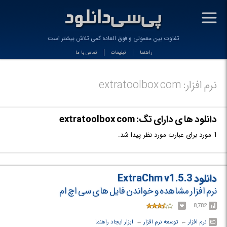
-
تفاوت بین معمولی و فوق العاده کمی تلاش بیشتر است
راهنما
تبلیغات
تماس با ما
نرم افزار: extratoolbox com
دانلود ها ی دارای تگ: extratoolbox com
1 مورد برای عبارت مورد نظر پیدا شد.
دانلود ExtraChm v1.5.3
نرم افزار مشاهده و خواندن فایل های سی اچ ام
8,782
نرم افزار
← ‏
توسعه نرم افزار
← ‏
ابزار ایجاد راهنما