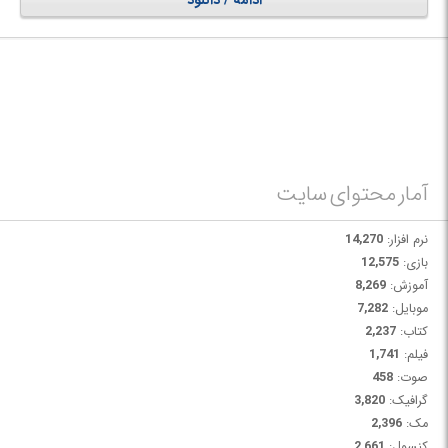
ادامه / دانلود
جامع برای خواندن و مشاهده اسناد chm و یا همان Compiled HTML است. با
بهره گیری از این نرم افزار می توانید مستندات مختلف را مشاهده نموده، ذخیره
کرده و یا پرینت بگیرید.
آمار محتوای سایت
نرم افزار:
14,270
بازی:
12,575
آموزش:
8,269
موبایل:
7,282
کتاب:
2,237
فیلم:
1,741
صوت:
458
گرافیک:
3,820
مک:
2,396
کنسول:
2,661