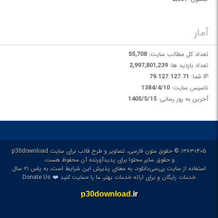
آمار
تعداد کل مطالب سایت:
55,708
تعداد بازدید ها:
2,997,801,239
IP شما:
79.127.127.71
تاسیس سایت:
1384/4/10
آخرین به روز رسانی:
1405/5/15
۱۳۸۳-۱۴۰۵ © حقوق متون فارسی، تصاویر و طرح قالب برای سایت p30download
و حقوق سایر محتوا برای پدیدآورنده آن محفوظ هست.
استفاده از سایت پی‌سی‌دانلود، به معنای پذیرش
این شرایط
است، به پاس ۲۱ سال
❤️
خدمات رایگان و برای ارائه خدمات بهتر، ما را
حمایت کنید
Donate Us
p30download