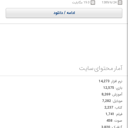
1389/6/24
19.0 مگابایت
نمایید.
ادامه / دانلود
آمار محتوای سایت
نرم افزار:
14,273
بازی:
12,575
آموزش:
8,269
موبایل:
7,282
کتاب:
2,237
فیلم:
1,741
صوت:
458
گرافیک:
3,820