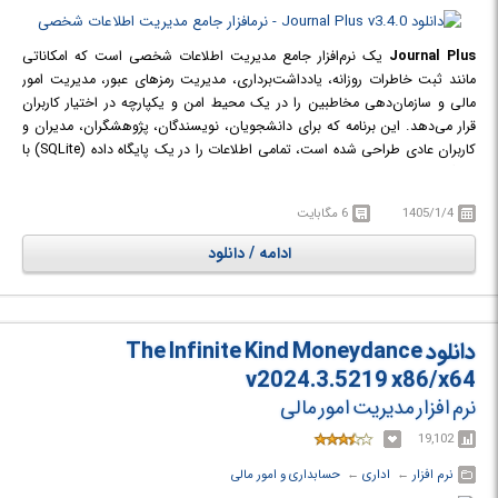
Journal Plus
یک نرم‌افزار جامع مدیریت اطلاعات شخصی است که امکاناتی
مانند ثبت خاطرات روزانه، یادداشت‌برداری، مدیریت رمزهای عبور، مدیریت امور
مالی و سازمان‌دهی مخاطبین را در یک محیط امن و یکپارچه در اختیار کاربران
قرار می‌دهد. این برنامه که برای دانشجویان، نویسندگان، پژوهشگران، مدیران و
کاربران عادی طراحی شده است، تمامی اطلاعات را در یک پایگاه داده (SQLite) با
رمزنگاری AES 256-bit ذخیره می‌کند تا حداکثر امنیت و حریم خصوصی را فراهم
آورد. وجود ویرایشگر متن پیشرفته، ذخیره‌سازی خودکار، گالری تصاویر، قابلیت
1405/1/4
6 مگابایت
جستجوی قدرتمند و ماژول‌های متنوع بهره‌وری، باعث شده است Journal Plus
به یک فضای کاری کامل برای مدیریت اطلاعات شخصی و کاری، بدون نیاز به
ادامه / دانلود
سرویس‌های ابری، تبدیل شود.
دانلود The Infinite Kind Moneydance
v2024.3.5219 x86/x64
نرم افزار مدیریت امور مالی
19,102
نرم افزار
← ‏
اداری
← ‏
حسابداری و امور مالی