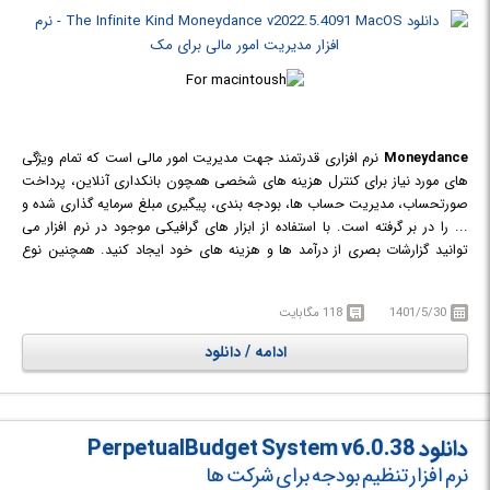
Moneydance
نرم افزاری قدرتمند جهت مدیریت امور مالی است که تمام ویژگی
های مورد نیاز برای کنترل هزینه های شخصی همچون بانکداری آنلاین، پرداخت
صورتحساب، مدیریت حساب ها، بودجه بندی، پیگیری مبلغ سرمایه گذاری شده و
... را در بر گرفته است. با استفاده از ابزار های گرافیکی موجود در نرم افزار می
توانید گزارشات بصری از درآمد ها و هزینه های خود ایجاد کنید. همچنین نوع
گراف، محدوده تاریخ و هر تنظیم خاص دیگری را می توانید برای نمودار مورد نظر
خود تنظیم کنید. با حرکت اشاره گر ماوس بر روی مناطق مختلف صفحه نمایش،
1401/5/30
118 مگابایت
بالن های پاپ آپ نمایش داده شده اطلاعات بیشتری را در مورد داده های نمودار
شده به شما نمایش می دهند. نمودار ها همچنین می توانند در قالب فایل های
ادامه / دانلود
تصویری PNG چاپ یا ذخیره شوند. امکان تنظیم یادآور ها برای یاد آوری زمان سر
رسید اقساط، چک ها و ... نیز وجود دارد.
دانلود PerpetualBudget System v6.0.38
نرم افزار تنظیم بودجه برای شرکت ها