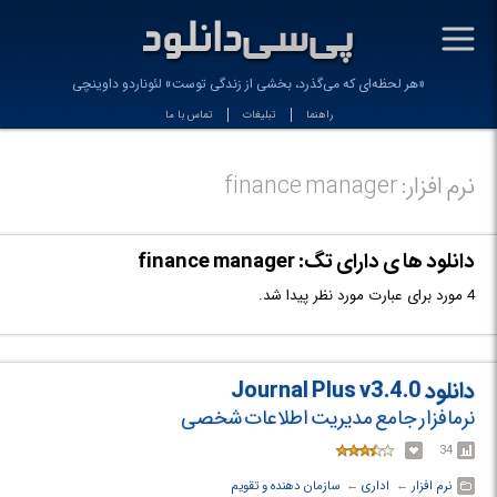
-
«هر لحظه‌ای که می‌گذرد، بخشی از زندگی توست» لئوناردو داوینچی
راهنما
تبلیغات
تماس با ما
نرم افزار: finance manager
دانلود ها ی دارای تگ: finance manager
4 مورد برای عبارت مورد نظر پیدا شد.
دانلود Journal Plus v3.4.0
نرم‎افزار جامع مدیریت اطلاعات شخصی
34
نرم افزار
← ‏
اداری
← ‏
سازمان دهنده و تقویم