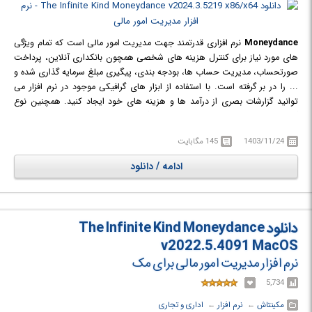
Moneydance
نرم افزاری قدرتمند جهت مدیریت امور مالی است که تمام ویژگی
های مورد نیاز برای کنترل هزینه های شخصی همچون بانکداری آنلاین، پرداخت
صورتحساب، مدیریت حساب ها، بودجه بندی، پیگیری مبلغ سرمایه گذاری شده و
... را در بر گرفته است. با استفاده از ابزار های گرافیکی موجود در نرم افزار می
توانید گزارشات بصری از درآمد ها و هزینه های خود ایجاد کنید. همچنین نوع
گراف، محدوده تاریخ و هر تنظیم خاص دیگری را می توانید برای نمودار مورد نظر
خود تنظیم کنید. با حرکت اشاره گر ماوس بر روی مناطق مختلف صفحه نمایش،
1403/11/24
145 مگابایت
بالن های پاپ آپ نمایش داده شده اطلاعات بیشتری را در مورد داده های نمودار
شده به شما نمایش می دهند. نمودار ها همچنین می توانند در قالب فایل های
ادامه / دانلود
تصویری PNG چاپ یا ذخیره شوند. امکان تنظیم یادآور ها برای یاد آوری زمان سر
رسید اقساط، چک ها و ... نیز وجود دارد.
دانلود The Infinite Kind Moneydance
v2022.5.4091 MacOS
نرم افزار مدیریت امور مالی برای مک
5,734
مکینتاش
← ‏
نرم افزار
← ‏
اداری و تجاری