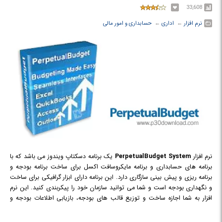
33,608
نرم افزار
← ‏
اداری
← ‏
حسابداری و امور مالی
نرم افزار
PerpetualBudget System
یک برنامه دسکتاپ ویندوز می باشد که با
ﺑﺮﻧﺎﻣﻪ ھﺎی ﺣﺴﺎﺑﺪاری و ﺑﺮﻧﺎﻣﻪ ﻣﺎﯾﮑﺮوﺳﺎﻓﺖ اﮐﺴﻞ برای ساخت برنامه بودجه و
برنامه ریزی و پیش بینی سازگاری دارد. این برنامه دارای ابزار گرافیکی برای ساخت
و نگهداری بودجه است و شما می توانید سازمان خود را پیکربندی کنید. این نرم
افزار به شما اجازه ساخت و توزیع قالب های بودجه، بازیابی اطلاعات بودجه و
جمع آوری اطلاعات از بسیاری از فایل های شرکت را به طور اتوماتیک می دهد.
همچنین می توانید به طور اتوماتیک گزارش ماهانه را برای مدیریان بخش فراهم