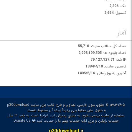
مک:
2,396
کنسول:
2,664
آمار
تعداد کل مطالب سایت:
55,710
تعداد بازدید ها:
2,998,199,505
IP شما:
79.127.127.71
تاسیس سایت:
1384/4/10
آخرین به روز رسانی:
1405/5/16
۱۳۸۳-۱۴۰۵ © حقوق متون فارسی، تصاویر و طرح قالب برای سایت p30download
و حقوق سایر محتوا برای پدیدآورنده آن محفوظ هست.
استفاده از سایت پی‌سی‌دانلود، به معنای پذیرش
این شرایط
است، به پاس ۲۱ سال
❤️
خدمات رایگان و برای ارائه خدمات بهتر، ما را
حمایت کنید
Donate Us
p30download