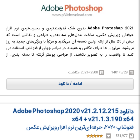
2021
Adobe Photoshop
بدون شک قدرتمندترین و محبوب‌ترین نرم افزار
حرفه‌ای ویرایش عکس، ساخت مدل‌های سه بعدی، طراحی و نقاشی است که
بیش از 25 سال از ارائه اولین نسخه آن می‌گذرد و مرتباً با ویژگی‌های جدید به روز
می‌شود. میلیون ها طراح، عکاس و هنرمند در سراسر جهان از فتوشاپ استفاده می
کنند تا واقعیت را به تصویر بکشند. از طراحی پوستر گرفته تا بسته بندی، از
طراحی بنرهای تبلیغاتی بزرگ گرفته تا وب سایت های زیبا، از طراحی آرم های
فراموش نشدنی گرفته تا نمادهای چشم نواز، Photoshop دنیای خلاق را در حال
1401/5/29
2321+2508 مگابایت
حرکت نگه می دارد. با استفاده از ابزارهای بصری و تنظیمات و ابزارها، حتی
مبتدی ها می توانند گرافیک های شگفت انگیزی را ایجاد کنند.
ادامه / دانلود
در
این نرم افزار امکاناتی چون بهبود نقاشی سه بعدی، ابزارهای کامل‌تری برای
ویرایش تصویر، ابزارهای انتخاب تصویر بهتر، بزرگنمایی عکس با کمترین افت
کیفیت، یک ابزار بسیار کاربردی برای کاهش لرزش دوربین و بسیاری ویژگی‌های
جدید دیگر قرار داده شده است.
دانلود Adobe Photoshop 2020 v21.2.12.215
x64 + v21.1.3.190 x64
فتوشاپ ۲۰۲۰، حرفه‌ای‌ترین نرم افزار ویرایش عکس
551,977