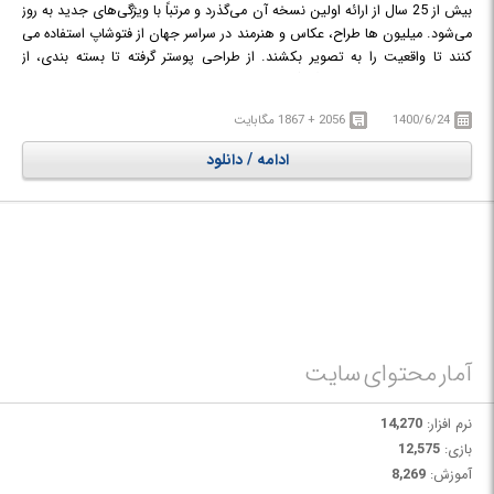
بیش از 25 سال از ارائه اولین نسخه آن می‌گذرد و مرتباً با ویژگی‌های جدید به روز
می‌شود. میلیون ها طراح، عکاس و هنرمند در سراسر جهان از فتوشاپ استفاده می
کنند تا واقعیت را به تصویر بکشند. از طراحی پوستر گرفته تا بسته بندی، از
طراحی بنرهای تبلیغاتی بزرگ گرفته تا وب سایت های زیبا، از طراحی آرم های
فراموش نشدنی گرفته تا نمادهای چشم نواز، Photoshop دنیای خلاق را در حال
1400/6/24
2056 + 1867 مگابایت
حرکت نگه می دارد. با استفاده از ابزارهای بصری و تنظیمات و ابزارها، حتی
مبتدی ها می توانند گرافیک های شگفت انگیزی را ایجاد کنند.
ادامه / دانلود
در
این نرم افزار امکاناتی چون بهبود نقاشی سه بعدی، ابزارهای کامل‌تری برای
ویرایش تصویر، ابزارهای انتخاب تصویر بهتر، بزرگنمایی عکس با کمترین افت
کیفیت، یک ابزار بسیار کاربردی برای کاهش لرزش دوربین و بسیاری ویژگی‌های
جدید دیگر قرار داده شده است.
آمار محتوای سایت
نرم افزار:
14,270
بازی:
12,575
آموزش:
8,269