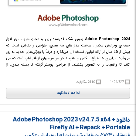
2024
Adobe Photoshop
بدون شک قدرتمندترین و محبوب‌ترین نرم افزار
حرفه‌ای ویرایش عکس، ساخت مدل‌های سه بعدی، طراحی و نقاشی است که
بیش از 25 سال از ارائه اولین نسخه آن می‌گذرد و مرتباً با ویژگی‌های جدید به روز
می‌شود. میلیون ها طراح، عکاس و هنرمند در سراسر جهان از فتوشاپ استفاده می
کنند تا واقعیت را به تصویر بکشند. از طراحی پوستر گرفته تا بسته بندی، از
طراحی بنرهای تبلیغاتی بزرگ گرفته تا وب سایت های زیبا، از طراحی آرم های
فراموش نشدنی گرفته تا نمادهای چشم نواز، Photoshop دنیای خلاق را در حال
1404/5/7
2110 مگابایت
حرکت نگه می دارد. با استفاده از ابزارهای بصری و تنظیمات و ابزارها، حتی
مبتدی ها می توانند گرافیک های شگفت انگیزی را ایجاد کنند.
ادامه / دانلود
در
این نرم افزار امکاناتی چون بهبود نقاشی سه بعدی، ابزارهای کامل‌تری برای
ویرایش تصویر، ابزارهای انتخاب تصویر بهتر، بزرگنمایی عکس با کمترین افت
کیفیت، یک ابزار بسیار کاربردی برای کاهش لرزش دوربین و بسیاری ویژگی‌های
جدید دیگر قرار داده شده است.
دانلود Adobe Photoshop 2023 v24.7.5 x64 +
Firefly AI + Repack + Portable
فتوشاپ ۲۰۲۳، حرفه‌ای‌ترین نرم افزار ویرایش عکس