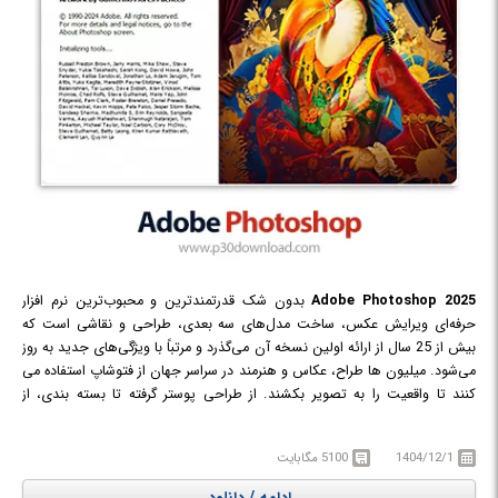
2025
Adobe Photoshop
بدون شک قدرتمندترین و محبوب‌ترین نرم افزار
حرفه‌ای ویرایش عکس، ساخت مدل‌های سه بعدی، طراحی و نقاشی است که
بیش از 25 سال از ارائه اولین نسخه آن می‌گذرد و مرتباً با ویژگی‌های جدید به روز
می‌شود. میلیون ها طراح، عکاس و هنرمند در سراسر جهان از فتوشاپ استفاده می
کنند تا واقعیت را به تصویر بکشند. از طراحی پوستر گرفته تا بسته بندی، از
طراحی بنرهای تبلیغاتی بزرگ گرفته تا وب سایت های زیبا، از طراحی آرم های
فراموش نشدنی گرفته تا نمادهای چشم نواز، Photoshop دنیای خلاق را در حال
1404/12/1
5100 مگابایت
حرکت نگه می دارد. با استفاده از ابزارهای بصری و تنظیمات و ابزارها، حتی
مبتدی ها می توانند گرافیک های شگفت انگیزی را ایجاد کنند.