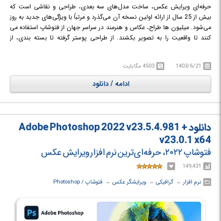
حرفه‌ای ویرایش عکس، ساخت مدل‌های سه بعدی، طراحی و نقاشی است که
بیش از 25 سال از ارائه اولین نسخه آن می‌گذرد و مرتباً با ویژگی‌های جدید به روز
می‌شود. میلیون ها طراح، عکاس و هنرمند در سراسر جهان از فتوشاپ استفاده می
کنند تا واقعیت را به تصویر بکشند. از طراحی پوستر گرفته تا بسته بندی، از
طراحی بنرهای تبلیغاتی بزرگ گرفته تا وب سایت های زیبا، از طراحی آرم های
فراموش نشدنی گرفته تا نمادهای چشم نواز، Photoshop دنیای خلاق را در حال
1403/6/21
4503 مگابایت
حرکت نگه می دارد. با استفاده از ابزارهای بصری و تنظیمات و ابزارها، حتی
مبتدی ها می توانند گرافیک های شگفت انگیزی را ایجاد کنند.
ادامه / دانلود
در
این نرم افزار امکاناتی چون بهبود نقاشی سه بعدی، ابزارهای کامل‌تری برای
ویرایش تصویر، ابزارهای انتخاب تصویر بهتر، بزرگنمایی عکس با کمترین افت
کیفیت، یک ابزار بسیار کاربردی برای کاهش لرزش دوربین و بسیاری ویژگی‌های
جدید دیگر قرار داده شده است.
دانلود Adobe Photoshop 2022 v23.5.4.981 +
v23.0.1 x64
فتوشاپ ۲۰۲۲، حرفه‌ای‌ترین نرم افزار ویرایش عکس
149,431
نرم افزار
← ‏
گرافیکی
← ‏
ویرایشگر عکس
← ‏
فتوشاپ / Photoshop