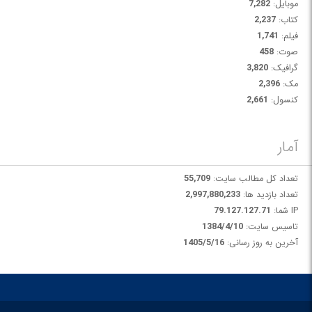
موبایل:
7,282
کتاب:
2,237
فیلم:
1,741
صوت:
458
گرافیک:
3,820
مک:
2,396
کنسول:
2,661
آمار
تعداد کل مطالب سایت:
55,709
تعداد بازدید ها:
2,997,880,233
IP شما:
79.127.127.71
تاسیس سایت:
1384/4/10
آخرین به روز رسانی:
1405/5/16