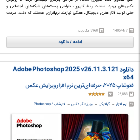
عکس‌های پرتره، ساخت رابط کاربری، طراحی پست‌های شبکه‌های اجتماعی و
حتی تولید آثار هنری دیجیتال، همگی نیازمند نرم‌افزاری هستند که دقت، سرعت
و انعطاف‌پذیری بالایی داشته باشد.
1405/4/7
5960 مگابایت
Adobe Photoshop 2026
جدیدترین نسخه از محبوب‌ترین و قدرتمندترین
نرم‌افزار ویرایش تصویر در جهان است که توسط شرکت Adobe توسعه داده شده و
ادامه / دانلود
به‌عنوان استاندارد صنعت طراحی گرافیک و عکاسی دیجیتال شناخته می‌شود. این
نرم‌افزار مجموعه‌ای کامل از ابزارهای حرفه‌ای برای ویرایش عکس، طراحی گرافیکی،
نقاشی دیجیتال و خلق آثار هنری را در اختیار کاربران قرار می‌دهد.
دانلود Adobe Photoshop 2025 v26.11.3.121
x64
فتوشاپ ۲۰۲۵، حرفه‌ای‌ترین نرم افزار ویرایش عکس
28,883
نرم افزار
← ‏
گرافیکی
← ‏
ویرایشگر عکس
← ‏
فتوشاپ / Photoshop