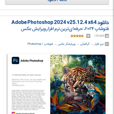
ادامه / دانلود
در
این نرم افزار امکاناتی چون بهبود نقاشی سه بعدی، ابزارهای کامل‌تری برای
ویرایش تصویر، ابزارهای انتخاب تصویر بهتر، بزرگنمایی عکس با کمترین افت
کیفیت، یک ابزار بسیار کاربردی برای کاهش لرزش دوربین و بسیاری ویژگی‌های
جدید دیگر قرار داده شده است.
دانلود Adobe Photoshop 2024 v25.12.4 x64
فتوشاپ ۲۰۲۴، حرفه‌ای‌ترین نرم افزار ویرایش عکس
130,468
نرم افزار
← ‏
گرافیکی
← ‏
ویرایشگر عکس
← ‏
فتوشاپ / Photoshop