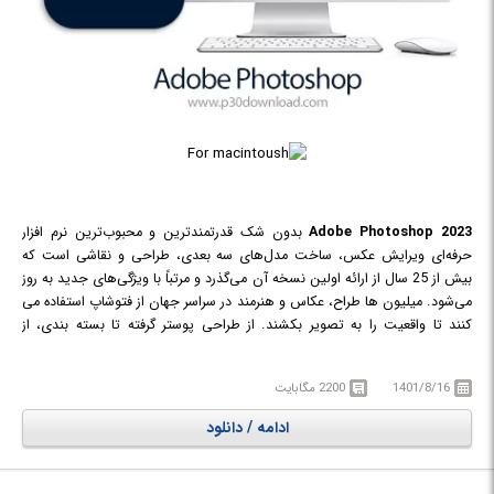
Adobe Photoshop 2023
بدون شک قدرتمندترین و محبوب‌ترین نرم افزار
حرفه‌ای ویرایش عکس، ساخت مدل‌های سه بعدی، طراحی و نقاشی است که
بیش از 25 سال از ارائه اولین نسخه آن می‌گذرد و مرتباً با ویژگی‌های جدید به روز
می‌شود. میلیون ها طراح، عکاس و هنرمند در سراسر جهان از فتوشاپ استفاده می
کنند تا واقعیت را به تصویر بکشند. از طراحی پوستر گرفته تا بسته بندی، از
طراحی بنرهای تبلیغاتی بزرگ گرفته تا وب سایت های زیبا، از طراحی آرم های
فراموش نشدنی گرفته تا نمادهای چشم نواز، Photoshop دنیای خلاق را در حال
1401/8/16
2200 مگابایت
حرکت نگه می دارد. با استفاده از ابزارهای بصری و تنظیمات و ابزارها، حتی
مبتدی ها می توانند گرافیک های شگفت انگیزی را ایجاد کنند.
ادامه / دانلود
در این نرم افزار امکاناتی چون بهبود نقاشی سه بعدی، ابزارهای کامل‌تری برای
ویرایش تصویر، ابزارهای انتخاب تصویر بهتر، بزرگنمایی عکس با کمترین افت
کیفیت، یک ابزار بسیار کاربردی برای کاهش لرزش دوربین و بسیاری ویژگی‌های