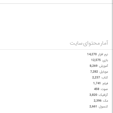
به شما امکان ویرایش فایل های HTML، نمایش درختی صفحات و تصاویر مربوط
به فایل مورد نظر را می دهد. روش دوم ساخت یک پروژه جدید و اضافه کردن
صفحات HTML به آن می باشد.
آمار محتوای سایت
نرم افزار:
14,270
بازی:
12,575
آموزش:
8,269
موبایل:
7,282
کتاب:
2,237
فیلم:
1,741
صوت:
458
گرافیک:
3,820
مک:
2,396
کنسول:
2,661