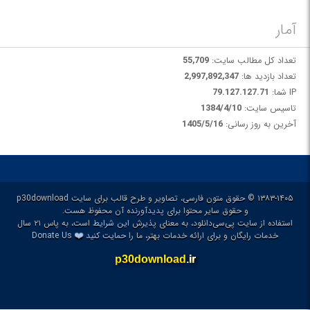
آمار
تعداد کل مطالب سایت:
55,709
تعداد بازدید ها:
2,997,892,347
IP شما:
79.127.127.71
تاسیس سایت:
1384/4/10
آخرین به روز رسانی:
1405/5/16
۱۳۸۳-۱۴۰۵ © حقوق متون فارسی، تصاویر و طرح قالب برای سایت p30download
و حقوق سایر محتوا برای پدیدآورنده آن محفوظ هست.
استفاده از سایت پی‌سی‌دانلود، به معنای پذیرش
این شرایط
است، به پاس ۲۱ سال
❤️
خدمات رایگان و برای ارائه خدمات بهتر، ما را
حمایت کنید
Donate Us
p30download