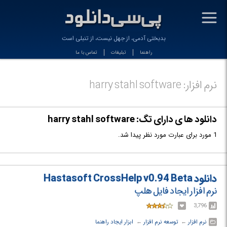
-
بدبختی آدمی، از جهل نیست، از تنبلی است
راهنما
تبلیغات
تماس با ما
نرم افزار: harry stahl software
دانلود ها ی دارای تگ: harry stahl software
1 مورد برای عبارت مورد نظر پیدا شد.
دانلود Hastasoft CrossHelp v0.94 Beta
نرم افزار ایجاد فایل هلپ
3,796
نرم افزار
← ‏
توسعه نرم افزار
← ‏
ابزار ایجاد راهنما