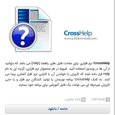
CrossHelp
نرم افزاری برای ساخت فایل های راهنما (Help) می باشد که بتوانید
از آن ها در ویندوز استفاده کنید. امروزه در هر محصول نرم افزاری، گزینه ای به نام
Help قرار داده شده که کاربران با خواندن آن با کارایی نرم افزار آشنایی پیدا می
کنند. به کمک CrossHelp برنامه نویسان یا تولید کنندگان نرم افزار و یا حتی
کاربران غیرحرفه ای می توانند یک فایل آموزشی برای برنامه خود بسازند.
دو راه برای ایجاد یک فایل هلپ در نرم افزار وجود دارد: اولین روش استفاده از
یک پروژه HTML Help Workshop آماده (بدون امکان ویرایش در برنامه
1397/9/20
16.6 مگابایت
CrossHelp) می باشد که برای این کار شما تنها کافیست فایل .hhc، فایل های
HTML و تصاویر را انتخاب کنید. سپس با یک کلیک ساده آن را به یک پروژه
ادامه / دانلود
CrossHelp تبدیل کنید تا بتوانید به راحتی ویرایش کنید. زیرا پروژه CrossHelp