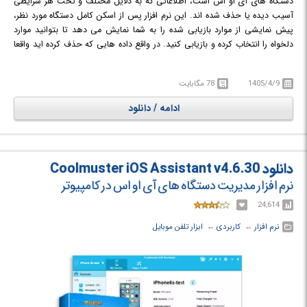
دستگاه های آی او اس است، اطلاعاتی که به دلایل مختلف و تحت هر شرایطی
آسیب دیده یا حذف شده اند. این نرم افزار پس از اسکن کامل دستگاه مورد نظر،
پیش نمایشی از موارد بازیابی شده را به شما نمایش می دهد تا بتوانید موارد
دلخواه را انتخاب کرده و بازیابی کنید. در واقع داده هایی که حذف کرده اید واقعا
حذف نشده اند و با استفاده از تکنولوژی های به کار رفته در این نرم افزار می
توانید به راحتی آنها را پیدا کرده و برگردانید. PhoneRescue for iOS قادر به
1405/4/9
78 مگابایت
بازیابی عکس ها، پیام ها، فهرست مخاطبین، یادداشت ها و انواع داده های دیگر
از iPhone, iPad و iPod است.
ادامه / دانلود
دانلود Coolmuster iOS Assistant v4.6.30
نرم افزار مدیریت دستگاه های آی او اس در کامپیوتر
24,614
نرم افزار
← ‏
کاربردی
← ‏
ابزار تلفن موبایل