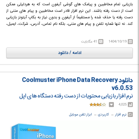
بازیابی تمام مخاطبین و پیامک های گوشی آیفون است که به هردلیلی ممکن
است از دست رفته باشند. این نرم افزار قادر است مخاطبین و پیام های متنی از
دست رفته یا حذف شده را مستقیماً از آیفون و بدون نیاز به بکاپ آیتونز بازیابی
کند. نه تنها شماره تلفن و پیام های متنی، بلکه نام تماس، آدرس، شرکت، ایمیل،
پیوست های SMS و غیره را نیز با ایت ابزار قابل بازیابی هستند.
باید گفت استفاده از این نرم افزار بدون ریسک و بسیار ایمن است و شما می
1404/10/19
41 مگابایت
توانید تمام داده های بازیابی شده آیفون را بدون هیچ گونه آسیب، حذف یا
تغییری اصلی نگه می دارد و شما می توانید بدون هیچ مهارت فنی از آن استفاده
ادامه / دانلود
کنید.
دانلود Coolmuster iPhone Data Recovery
v6.0.53
نرم افزار بازیابی محتویات از دست رفته دستگاه های اپل
4,025
نرم افزار
← ‏
کاربردی
← ‏
ابزار تلفن موبایل