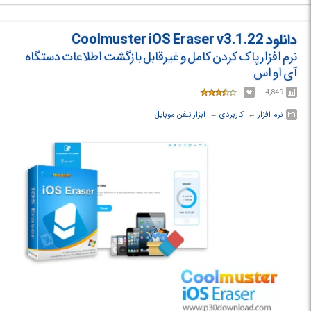
یادداشت ها، پیام ها، بوک مارک ها، ای بوک ها و ... است به گونه ای که کیفیت
اصلی و اولیه اطلاعات شما در طی این فرآیند تغییر نخواهد کرد.
دانلود Coolmuster iOS Eraser v3.1.22
نرم افزار پاک کردن کامل و غیرقابل بازگشت اطلاعات دستگاه
آی او اس
4,849
نرم افزار
← ‏
کاربردی
← ‏
ابزار تلفن موبایل