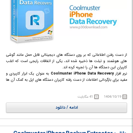
از دست رفتن اطلاعاتی که بر روی دستگاه های دیجیتالی قابل حمل مانند گوشی
های هوشمند و تبلت ها ذخیره شده اند، یکی از اتفاقات رایجی است که اغلب
کاربران این دستگاه ها آن را تجربه کرده اند.
نرم افزار
Coolmuster iPhone Data Recovery
به عنوان یک ابزار کاربردی و
مفید برای بازگردانی اطلاعات از دست رفته کاربران دستگاه های اپل به کمک آن ها
می شتابد. این نرم افزار دو حالت متفاوت ریکاوری دیتا به صورت مستقیم از
دستگاه اپل و همچنین بازگردانی با استفاده از iTunes، را به کاربران ارائه می دهد
1404/10/19
41 مگابایت
تا قادر باشند به راحتی اطلاعات، فایل ها و به طور کلی تمام محتویات مانند
پیامک ها و عکس های پاک شده، گم شده و حتی فرمت شده خود را بازیابی
ادامه / دانلود
کنند، ارائه می دهد.