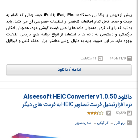
پیش از فروش یا واگذاری دستگاه iPad, iPhone یا iPod خود، زمانی که اقدام به
فرمت و حذف کامل تمام اطلاعات شخصی و تنظیمات خصوصی آن می کنید، باید
بدانید که با پاک کردن معمولی داده ها یا حتی فرمت گوشی خود، همچنان امکان
بازگردانی و دسترسی به داده ها با استفاده از انواع برنامه های بازیابی اطلاعات
وجود دارد. در این صورت باید به دنبال روشی مطمئن برای حذف کامل و غیرقابل
بازیابی داده ها باشید.
Coolmuster iOS Eraser
نرم افزاری برای پاک‌سازی
کامل و مطمئن تمام اطلاعات خصوصی، تنظیمات، فایل های حذف شده و موارد
1404/11/9
11 مگابایت
دیگر از دستگاه آی او اس است. این نرم افزار با پشتیبانی از انواع دستگاه های
iOS، علاوه بر فرمت کامل عکس ها، فیلم ها، پیام های متنی، گزارش تماس ها و
ادامه / دانلود
... ، قادر به حذف کامل داده های محرمانه ای مانند اکانت های شخصی و گذرواژه
ها، سوابق بانکی، داده های مالی و ... است. Coolmuster iOS Eraser سه سطح
مختلف برای پاک کردن داده ها به شما ارائه می دهد: روش اول پاک‌سازی فوری و
سریع، روش دوم پاک‌سازی داده ها با بازنویسی تمام داده های موجود و حذف
دانلود Aiseesoft HEIC Converter v1.0.50
شده و روش سوم سطح پیشرفته تر که وقت گیر تر است و تمام داده ها را 2 بار
نرم افزار تبدیل فرمت تصاویر HEIC به فرمت های دیگر
رونویسی می کند و در واقع ایمن ترین گزینه برای فرمت کامل داده ها است.
50,320
نرم افزار
← ‏
گرافیکی
← ‏
مبدل تصویر