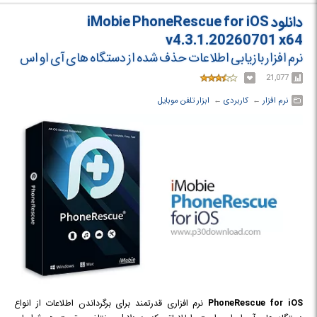
دانلود iMobie PhoneRescue for iOS
v4.3.1.20260701 x64
نرم افزار بازیابی اطلاعات حذف شده از دستگاه های آی او اس
21,077
نرم افزار
← ‏
کاربردی
← ‏
ابزار تلفن موبایل
PhoneRescue for iOS
نرم افزاری قدرتمند برای برگرداندن اطلاعات از انواع