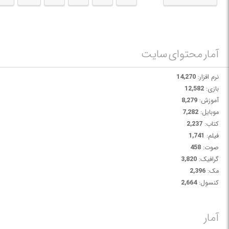
است. این مزایا به دانش‌جو کمک می‌کند تا نه تنها در برنامه‌نویسی، بلکه در
انتشار و زیبایی‌شناسی اپلیکیشن خود نیز حرفه‌ای عمل کند.
در دوره جامع آموزشی The Complete iOS 26 Developer Course با اصول و
تکنیک‌های پیشرفته ساخت اپلیکیشن‌های موبایل با زبان Swift آشنا خواهید
شد.
آمار محتوای سایت
نرم افزار:
14,270
بازی:
12,582
آموزش:
8,279
موبایل:
7,282
کتاب:
2,237
فیلم:
1,741
صوت:
458
گرافیک:
3,820
مک:
2,396
کنسول:
2,664
آمار