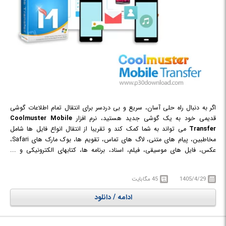
اگر به دنبال راه حلی آسان، سریع و بی دردسر برای انتقال تمام اطلاعات گوشی
قدیمی خود به یک گوشی جدید هستید، نرم افزار
Coolmuster Mobile
Transfer
می تواند به شما کمک کند و تقریبا از انتقال انواع فایل ها شامل
مخاطبین، پیام های متنی، لاگ های تماس، تقویم ها، بوک مارک های Safari،
عکس، فایل های موسیقی، فیلم، اسناد، برنامه ها، کتابهای الکترونیکی و ...
پشتیبانی می کند. در واقع این نرم افزار با پشتیبانی از برند های مختلف گوشی و
تبلت اندروید و آی او اس مانند iPhone ، iPad ، iPod ، Samsung ، HTC ، LG
1405/4/29
45 مگابایت
، Sony و ... به شما در انتقال کامل و مطمئن فایل ها از یک دستگاه به دستگاه
دیگر کمک می کند.
ادامه / دانلود