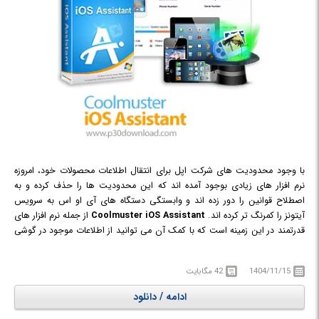
با وجود محدودیت های شرکت اپل برای انتقال اطلاعات محصولات خود، امروزه
نرم افزار های زیادی بوجود آمده اند که این محدودیت ها را حذف کرده و به
اصطلاح قوانین را دور زده اند و وابستگی دستگاه های آی او اس به سرویس
آیتونز را کمرنگ تر کرده اند.
Coolmuster iOS Assistant
از جمله نرم افزار های
قدرتمند در این زمینه است که با کمک آن می توانید از اطلاعات موجود در گوشی
آیفون، آیپد و آیپاد خود بر روی کامپیوتر نسخه پشتیبان تهیه کرده، فایل‌‎ها را از
کامپیوتر به دستگاه‌های آی‌او‌اس خود انتقال دهید، داده‌های پاک شده از روی
1404/11/15
42 مگابایت
گوشی آیفون خود را بازیابی کنید و به طور کلی بر روی داده‌های ذخیره شده در
انواع دستگاه‌های آی‌او‌اس خود نظارت و مدیریت داشته باشید. این نرم افزار قادر
ادامه / دانلود
به انتقال و پشتیبان گیری از انواع داده ها همچون تصاویر، فیلم ها، موزیک ها،