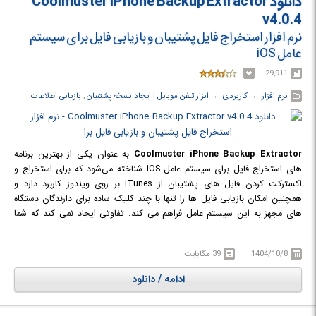
دانلود Coolmuster iPhone Backup Extractor
v4.0.4
نرم افزار استخراج فایل پشتیبان و بازیابی فایل برای سیستم
عامل iOS
29,911
نرم افزار
← ‏
کاربردی
← ‏
ابزار تلفن موبایل
‏|
ایجاد نسخه پشتیبان
,
بازیابی اطلاعات
Coolmuster iPhone Backup Extractor
به عنوان یکی از بهترین برنامه
های استخراج فایل برای سیستم عامل iOS شناخته می‌شود که برای استخراج و
اکسترکت کردن فایل های پشتیبان از iTunes بر روی ویندوز کاربرد دارد و
همچنین امکان بازیابی فایل ها را تنها با چند کلیک ساده برای دارندگان دستگاه
های مجهز به این سیستم عامل فراهم می کند. تفاوتی ایجاد نمی کند که شما
بخواهید تمامی فایل پشتیبان و یا تنها فایل های مشخصی را بازگردانی کنید چرا
که این نرم افزار هر دو گزینه را در دسترس شما قرار می دهد. علاوه بر این شما می
1404/10/8
39 مگابایت
توانید قبل از بازیابی فایل ها آن ها را مشاهده کنید و تمامی تگ ها و مشخصات
آن ها را بررسی نمایید.
ادامه / دانلود