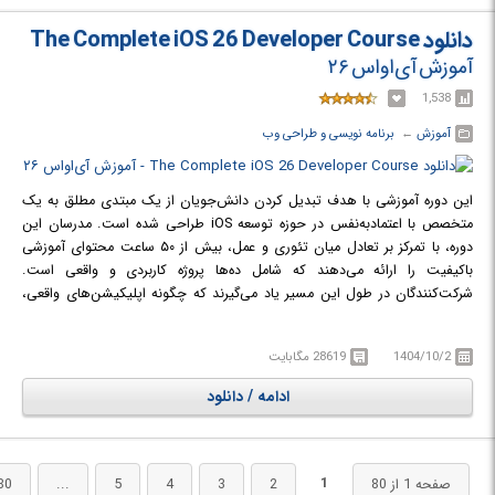
دانلود The Complete iOS 26 Developer Course
آموزش آی‌او‌اس ۲۶
1,538
آموزش
← ‏
برنامه نویسی و طراحی وب
این دوره آموزشی با هدف تبدیل کردن دانش‌جویان از یک مبتدی مطلق به یک
متخصص با اعتمادبه‌نفس در حوزه توسعه iOS طراحی شده است. مدرسان این
دوره، با تمرکز بر تعادل میان تئوری و عمل، بیش از ۵۰ ساعت محتوای آموزشی
باکیفیت را ارائه می‌دهند که شامل ده‌ها پروژه کاربردی و واقعی است.
شرکت‌کنندگان در طول این مسیر یاد می‌گیرند که چگونه اپلیکیشن‌های واقعی،
بازی‌های متنوع و نسخه‌های مشابه اپلیکیشن‌های معروف را به زبان Swift 6 و
برای سیستم‌عامل iOS 26 طراحی و اجرا کنند.
1404/10/2
28619 مگابایت
یکی از ویژگی‌های برجسته این دوره، جامعیت آن است؛ به طوری که تمام مباحث
مورد نیاز برای ورود به بازار کار جهانی را پوشش می‌دهد. علاوه بر محتوای
ادامه / دانلود
ویدیویی، هدایای ارزشمندی نیز برای دانش‌جویان در نظر گرفته شده است. این
موارد شامل یک سال میزبانی وب رایگان (هاستینگ)، مجموعه‌ای از المان‌های
گرافیکی و ظاهری برای طراحی اپلیکیشن به ارزش ۳۰۰ دلار و همچنین مجوز
شرکت در آزمون‌های گواهینامه CCA برای سطوح ۱ و ۲ زبان برنامه‌نویسی Swift
1
صفحه 1 از 80
2
3
4
5
...
80