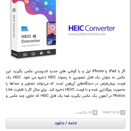
اگر با iPad یا iPhone اپل و یا گوشی های جدید اندرویدی عکس بگیرید این
عکس به عنوان یک فایل تصویری با پسوند HEIC ذخیره می شود. HEIC یک
فرمت پیش‌فرض در دستگاه‌های آی‌فون است که می‌تواند تصاویر و صداها را
به‌صورت رمزگذاری شده و با فرمت HEVC ذخیره کند. برای مثال اگر با قابلیت Live
Photos در آیفون یک عکس بگیرید شما یک فایل HEIC که حاوی چند عکس و
فایل صوتی ضبط شده است را به دست خواهید آورد که همه اینها تصاویر زنده را
تشکیل می دهند. در نسخه های قدیمی تر iOS اپل اگر شما گزینه Most
1404/10/25
18 مگابایت
Compatible را انتخاب می کردید این تصاویر زنده به عنوان یک فایل تصویری
ثابت JPG و یک فایل ویدیویی MOV سه ثانیه ای ذخیره می شد.
ادامه / دانلود
نرم‌افزار
Aiseesoft HEIC Converter
، امکان تبدیل تصاویر ذخیره شده بر روی