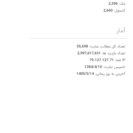
مک:
2,396
کنسول:
2,660
آمار
تعداد کل مطالب سایت:
55,698
تعداد بازدید ها:
2,997,617,631
IP شما:
79.127.127.71
تاسیس سایت:
1384/4/10
آخرین به روز رسانی:
1405/5/14