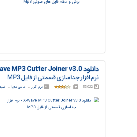
دانلود X-Wave MP3 Cutter Joiner v3.0
نرم افزار جداسازی قسمتی از فایل MP3
53,022
نرم افزار
← ‏
مالتی مدیا
← ‏
ضبط