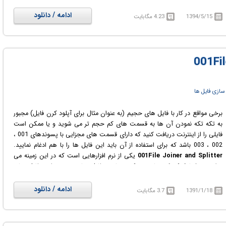
و MP3 Joiner در رابط کاربری این نرم افزار گردآوری شده اند تا کاربر قادر باشد به
راحتی به ضبط، پخش، ویرایش، تقسیم و یا ادغام فایل های صوتی بپردازد. می
ادامه / دانلود
1394/5/15
4.23 مگابایت
توان گفت مهمترین ویژگی این نرم افزار امکان جداسازی قسمتی از یک فایل
صوتی با فرمت MP3 و تکه تکه کردن/تقسیم آهنگ به فایل های صوتی با طول
دلخواه است.
سازی فایل ها
برخی مواقع در کار با فایل های حجیم (به عنوان مثال برای آپلود کرن فایل) مجبور
به تکه تکه نمودن آن ها به قسمت های کم حجم تر می شوید و یا ممکن است
فایلی را از اینترنت دریافت کنید که دارای قسمت های مجزایی با پسوندهای 001 ،
002 ، 003 باشد که برای استفاده از آن باید این فایل ها را با هم ادغام نمایید.
001File Joiner and Splitter
یکی از نرم افزارهایی است که در این زمینه می
تواند به شما کمک کند تا به سبک متفاوتی فایل های حجیم را به فایل های
کوچکتر تقسیم نمایید و یا در زمان استخراج و ادغام پارت های یک فایل بزرگ با
پیام خطا مواجه نشوید. این نرم افزار پس از تکه تکه کردن فایل های حجیم فرمت
ادامه / دانلود
1391/1/18
3.7 مگابایت
آن ها را به ترتیب 001, 002, 003 و... قرار می دهد. پس از تکه تکه کردن فایل
های خود با این نرم افزار دیگر نباید نگران خطاهای استخراج باشید زیرا با اطمینان
بیشتری می توانید به ادغام فایل هایتان بپردازید. حجم فایل شما می تواند