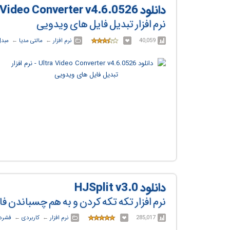
دانلود Ultra Video Converter v4.6.0526
نرم افزار تبدیل فایل های ویدویی
40,059
نرم افزار
← ‏
مالتی مدیا
← ‏
مبدل
دانلود HJSplit v3.0
نرم افزار تکه تکه کردن و به هم چسباندن 
285,017
نرم افزار
← ‏
کاربردی
← ‏
فشرده