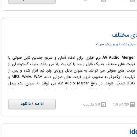
هر سیستمی، بدون اینکه به برنامه دیگری نیاز داشته باشید، فقط فایل .exe ساخته
شده بوسیله این برنامه را اجرا کنید تا تمام محتویات آن در دسترستان باشد.
های مختلف
 صوتی
‏|
ضبط و ویرایش صوت
AV Audio Merger
نرم افزاری برای ادغام آسان و سریع چندین فایل صوتی با
فرمت های مختلف به یک فایل واحد با کیفیت بالا می باشد. طیف گسترده ای از
فرمت های صوتی می توانند به عنوان فایل ورودی وارد نرم افزار شده و پس از
ترکیب با یکدیگر به محبوب ترین فرمت های صوتی مانند MP3، WMA، WAV و
OGG تبدیل شوند. در واقع AV Audio Merger می تواند به عنوان یک مبدل
صوتی نیز مورد استفاده قرار گیرد تا با کمک آن بتوانید فایل های صوتی خود را از
یک فرمت به فرمت دلخواه دیگر تبدیل کنید. انجام تمام عملیات، ساده، آسان و
مشخص است. تنها کافیست بر روی "Merge" یا "Convert" کلیک کنید تا نرم افزار
ادامه / دانلود
1398/1/29
5.8 مگابایت
بقیه کار ها را برای شما انجام دهد.