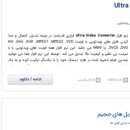
نامحدود و بسیار بزرگ (بیش از 50 گیگ) باشد و حجم پارت های کوچک نیز
براساس پارمترهای مختلفی قابل تنظیم است. سرعت بالا در تقسیم و یا به هم
چسباندن فایل ها، سادگی کار، امکانات کاربردی و ... از سایر قابلیت های این نرم
افزار می باشند. در کل می توان این گونه گفت که001 Splitter ها در آینده
 ویدئویی
جایگزین .Rar و .Zip خواهند بود.
نرم افزار
Ultra Video Converter
ابزاری قدرتمند در زمینه تبدیل، اتصال و جدا
کردن فایل های ویدئویی با فرمت AVI ،Divx ،XviD ،MPEG1 ،MPEG2 ،VCD
،SVCD ،DVD یا WMV می باشد. این نرم افزار همه فرمت های ویدئویی را با
سرعت بی نظیر و کیفیت بالا تبدیل می کند. توسط این نرم افزار شما می توانید
چندین فیلم ذخیره شده در هارد دیسک خود را با یکدیگر ترکیب کرده و به یک
فایل فیلم تبدیل نمایید. همچنین می توانید فایل های ویدئویی بزرگ تر را به تکه
های کوچک تر تبدیل نمایید. این نرم افزار تمام فعالیت های خود را با سرعت ی
بی نظیر و بدون هیچ افت کیفیتی انجام می دهد. از ویژگی های این نرم افزار می
ادامه / دانلود
1389/3/20
8.18 مگابایت
توان به سرعت بسیار بالا در تبدیلات، ظاهری بسیار ساده، توانایی تبدیل اکثر فرمت
های تصویری به هم و ... اشاره کرد. این نرم افزار محصولی از شرکت Aone
Software می باشد.
فایل های حجیم
 سازی فایل ها