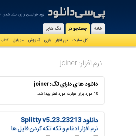
زود خوابیدن و زود بلند شدن ان
-
خانه
جستجو در
تگ های
کل سایت
نرم افزار
بازی
آموزش
موبايل
کتاب
نرم افزار: joiner
دانلود ها ی دارای تگ: joiner
10 مورد برای عبارت مورد نظر پیدا شد.
دانلود Splitty v5.23.23213
نرم افزار ادغام و تکه تکه کردن فایل ها