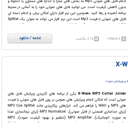
ادغام فایل های صوتی Mp3 به بخش های مجزا با اندازه های مساوی یا دلخواه و
بدون کاهش کیفیت است. می توانید فایل های صوتی خود را به آسانی در محیط
برنامه کشیده و رها کنید. همچنین این نرم افزار دارای امکان برش و ادغام دسته ای
فایل های صوتی با فرمت Mp3 است.این نرم افزار می تواند به عنوان یک Splitter
MP3 عمل کرده و فایل های آلبوم Mp3 را به بخش های مجزا و نشانه گذاری شده
تبدیل کند.
ادامه / دانلود
1396/6/4
2.14 مگابایت
 و ویرایش صوت
X-Wave MP3 Cutter Joiner
یکی از برنامه های کاربردی ویرایش فایل های
صوتی است که امکان انجام ویرایش های عمومی بر روی فایل های صوتی با فرمت
های MP3 و WAV را فراهم می کند. ابزارهای پرکاربردی مانند MP3 Cue Splitter
(برای جداسازی قسمتی از فایل صوتی)، MP3 Normalizer (برای نرمالسازی صدا
به صورت اتوماتیک)، MP3 Amplifier (تنظیم و بهبود کیفیت صوت)، MP3
Recorder (برای ضبط صدا از اسپیکر های کامپیوتر و ذخیره آن ها با فرمت Mp3)