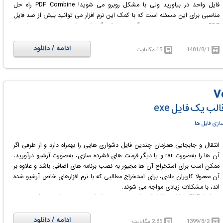
فایل واحد در بیاورید ولی با مشکل روبرو می شوید! PDF Combine راه حل
مناسبی برای این مسئله است که با کمک این نرم افزار می توانید بیش از صد فایل
PDF مختلف را به سرعت و به آسانی با یکدیگر ترکیب کرده و به صورت واحد و
پشت سر هم قرار دهید. کار کردن با این نرم افزار بسیار راحت است و تنها
کافیست فایل های پی دی اف مورد نظر خود را با کشیدن و رها کردن (Drag &
ادامه / دانلود
1401/8/1
15 مگابایت
Drop) مستقیماٌ به لیست فایل های موجود اضافه کنید و سپس دکمه Combine را
فشار دهید تا عملیات ترکیب به سرعت و به آسانی انجام شود.
لب یک فایل exe
ازی فایل ها
انتقال و جابجایی همزمان چندین فایل دشواری هایی را بهمراه دارد و از طرفی اگر
آن ها را به‌صورت rar و یا دیگر فرمت های فشرده سازی، به‌صورت آرشیو درآورید،
ممکن است برای استخراج آن ها مجبور به نصب برنامه های اضافی باشد و علاوه بر
آن معمولا کاربران عادی، برای استخراج مطالبی که با نرم افزارهای خاص آرشیو شده
اند، با مشکلات زیادی مواجه می شوند.
Vov EXE Joiner نرم افزار کوچک و در عین حال کاربردی است که راه حل ساده ای
را برای این مواقع ارائه می دهد، می توانید همه فایل ها را به‌صورت یک پک در
یک قالب یک فایل اجرایی (.exe) قرار دهید. با این کار می توانید در هر زمانی و در
ادامه / دانلود
1399/8/2
2.85 مگابایت