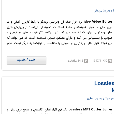
و ویرایش ویدئو
idoo Video Editor
نرم افزار حرفه ای ویرایش ویدئو با رابط کاربری آسان و در
عین حال عملکردی قدرتمند و جامع است که تجربه ای ارزشمند از ویرایش فایل
های ویدئویی برای شما فراهم می کند این برنامه اکثر فرمت های ویدئویی و
صوتی را پشتیبانی می کند و دارای عملکرد تبدیل قدرتمند است که می تواند که
می تواند فایل های ویدئویی و صوتی را متناسب با نیازشما به دیگر فرمت های
رایج قابل پخش در انواع گوشی ها و تبلت های هوشمند، دستگاه های بازی،
کامپیوتر، ویدئو HD و... تبدیل کند.
ادامه / دانلود
1397/11/30
34.2 مگابایت
ر صوتی / سینتی سایزر
Lossless MP3 Cutter Joiner
یک نرم افزار آسان، کاربردی و سریع برای برش و