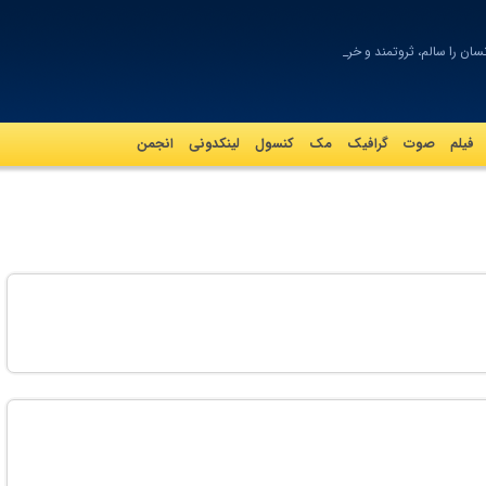
سان را سالم، ثروتمند و خردمند می_
فیلم
صوت
گرافيک
مک
کنسول
لینکدونی
انجمن