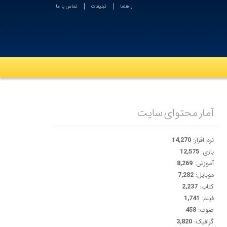
راهنما
تبلیغات
تماس با ما
آمار محتوای سایت
نرم افزار:
14,270
بازی:
12,575
آموزش:
8,269
موبایل:
7,282
کتاب:
2,237
فیلم:
1,741
صوت:
458
گرافیک:
3,820