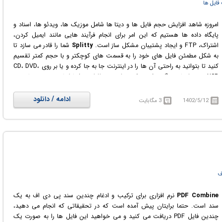
فایل ها
امروزه شاهد افزایش حجم فایل ها و دیتا ها شامل موزیک ها، ویدئو ها، اسناد و
پایگاه داده ها هستیم که این امر برای انجام فرآیند هایی مانند ایمیل کردن،
اشتراک، FTP و ایجاد پشتیبان مشکل ساز است.
Splitty
شما را قادر می سازد تا
به شکل مطمئن فایل های خود را به قسمت های کوچکتر و با حجم کمتر تقسیم
کنید تا بتوانید به راحتی آن ها را در اینترنت جا به جا کرده و یا بر روی CD، DVD،
USB و هر فضای دیگری ذخیره کنید. این نرم افزار به شما اجازه می دهد تا حجم
قسمت ها را تعیین کنید و حتی برای فایل هایی با حجم بالا تقسیم فایل به
قطعاتی تا 4 گیگا بایت نیز امکان پذیر است. همچنین شما می توانید فایل های
ادامه / دانلود
1402/5/12
3 مگابایت
تقسیم شده را توسط این نرم افزار دوباره با هم ادغام نموده و فایل اولیه را بدون
هیچ کم و کاستی دوباره بازسازی کنید.
ف
PDF Combine
نرم افزاری برای ترکیب و ادغام چندین سند پی دی اف به یک
سند است. حتما برایتان پیش آمده است که در تحقیقاتی که انجام می دهید،
چندین فایل PDF دریافت می کنید و می خواهید این فایل ها را به صورت یک