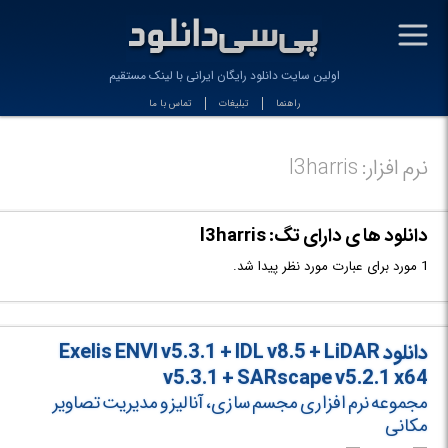
-
اولین سایت دانلود رایگان ایرانی با لینک مستقیم
راهنما
تبلیغات
تماس با ما
نرم افزار: l3harris
دانلود ها ی دارای تگ: l3harris
1 مورد برای عبارت مورد نظر پیدا شد.
دانلود Exelis ENVI v5.3.1 + IDL v8.5 + LiDAR
v5.3.1 + SARscape v5.2.1 x64
مجموعه نرم افزاری مجسم سازی، آنالیز و مدیریت تصاویر
مکانی