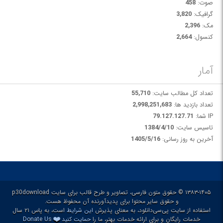
صوت:
458
گرافیک:
3,820
مک:
2,396
کنسول:
2,664
آمار
تعداد کل مطالب سایت:
55,710
تعداد بازدید ها:
2,998,251,683
IP شما:
79.127.127.71
تاسیس سایت:
1384/4/10
آخرین به روز رسانی:
1405/5/16
۱۳۸۳-۱۴۰۵ © حقوق متون فارسی، تصاویر و طرح قالب برای سایت p30download
و حقوق سایر محتوا برای پدیدآورنده آن محفوظ هست.
استفاده از سایت پی‌سی‌دانلود، به معنای پذیرش
این شرایط
است، به پاس ۲۱ سال
❤️
خدمات رایگان و برای ارائه خدمات بهتر، ما را
حمایت کنید
Donate Us