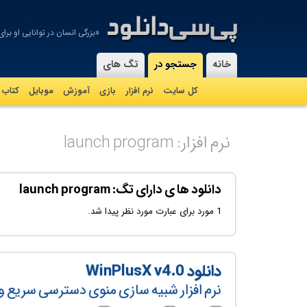
«بزرگی انسان در توانایی او ب
-
خانه
جستجو در
تگ های
کل سایت
نرم افزار
بازی
آموزش
موبايل
کتاب
نرم افزار: launch program
دانلود ها ی دارای تگ: launch program
1 مورد برای عبارت مورد نظر پیدا شد.
دانلود WinPlusX v4.0
نرم افزار شبیه سازی منوی دسترسی سریع ویندوز 8 در ویندو