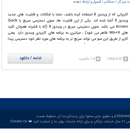
 میز کار / دسکتاپ
‏|
کنسول و ارتباط دهنده
کاربرانی که از ویندوز 8 استفاده کرده باشند، حتما با امکانات و قابلیت های جدید
ویندوز 8 آشنا شده اند. یکی از این قابلیت ها، منوی دسترسی سریع یا Quick
Access می باشد. منوی دسترسی سریع در ویندوز 8 (که با فشرده همزمان کلید
های Win+X ظاهر می شود) ، میانبری به برنامه های کاربردی ویندوز دارد. یعنی
کاربر از طریق این منو می تواند سریع تر به برنامه های مورد نظر خود دسترسی پیدا
کند. برنامه هایی مثل ویرایشگر رجیستری، خط فرمان، کنترل پنل، تنظیمات شبکه،
و تعداد دیگری از برنامه ها از طریق منوی Quick Access تنها با یک کلیک در
دسترس هستند. این قابلیت تنها در ویندوز 8 وجود دارد. اما اگر می خواهید چنین
ادامه / دانلود
1392/2/31
1.4 مگابایت
ابزار مفیدی را در ویندوز 7 یا ویندوز XP داشته باشید، می توانید از نرم افزار جالب و
رایگان WinPlusX استفاده کنید. این ابزار نیازی به نصب ندارد و به محض اجرا در
System Tray کنار ساعت ویندوز قرار می گیرد. سپس به محض کلیک روی آیکون
آن و یا فشردن همزمان کلید های Win+X ، منوی دسترسی سریع باز خواهد شد،
میانبر های موجود در این منو، قابل اضافه یا کم کردن هستند. این کار از طریق
گزینه WinPlusX Options در همین منو قابل انجام است.
❤️
ات بهتر، ما را
حمایت کنید
Donate Us