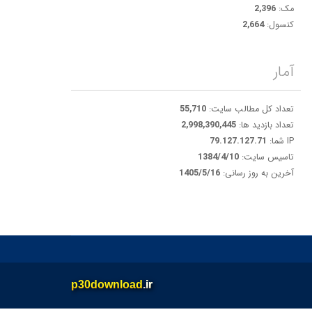
مک:
2,396
کنسول:
2,664
آمار
تعداد کل مطالب سایت:
55,710
تعداد بازدید ها:
2,998,390,445
IP شما:
79.127.127.71
تاسیس سایت:
1384/4/10
آخرین به روز رسانی:
1405/5/16
p30download