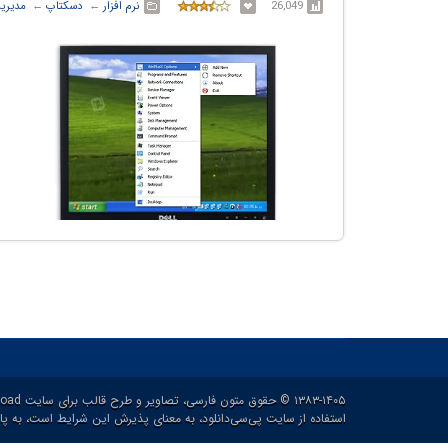
26,049
نرم افزار
← ‏
دسکتاپ
← ‏
مدیریت
۱۳۸۳-۱۴۰۵ © حقوق متون فارسی، تصاویر و طرح قالب برای سایت p30download و حقوق سایر محتوا برای پدیدآورنده آن محفوظ هست.
استفاده از سایت پی‌سی‌دانلود، به معنای پذیرش
این شرایط
است، به پاس ۲۱ سال خدمات رایگان و برای ارائه خدم