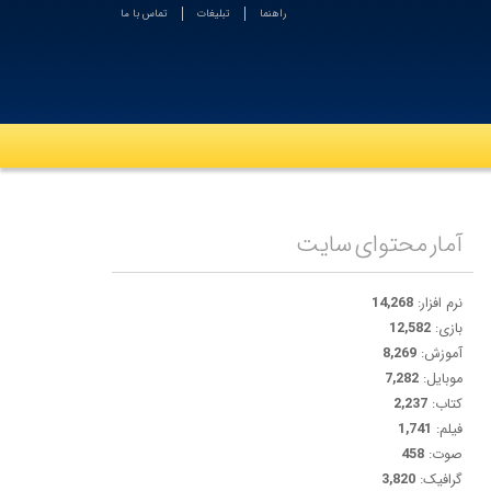
راهنما
تبلیغات
تماس با ما
آمار محتوای سایت
نرم افزار:
14,268
بازی:
12,582
آموزش:
8,269
موبایل:
7,282
کتاب:
2,237
فیلم:
1,741
صوت:
458
گرافیک:
3,820