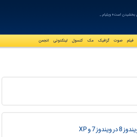
رای بخشیدن است» ویلیام شک_
فیلم
صوت
گرافيک
مک
کنسول
لینکدونی
انجمن
ز 7 و XP