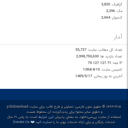
گرافیک:
3,820
مک:
2,396
کنسول:
2,664
آمار
تعداد کل مطالب سایت:
55,727
تعداد بازدید ها:
2,998,750,630
IP شما:
79.127.127.71
تاسیس سایت:
1384/4/10
آخرین به روز رسانی:
1405/5/17
۱۳۸۳-۱۴۰۵ © حقوق متون فارسی، تصاویر و طرح قالب برای سایت p30download
و حقوق سایر محتوا برای پدیدآورنده آن محفوظ هست.
استفاده از سایت پی‌سی‌دانلود، به معنای پذیرش
این شرایط
است، به پاس ۲۱ سال
❤️
خدمات رایگان و برای ارائه خدمات بهتر، ما را
حمایت کنید
Donate Us