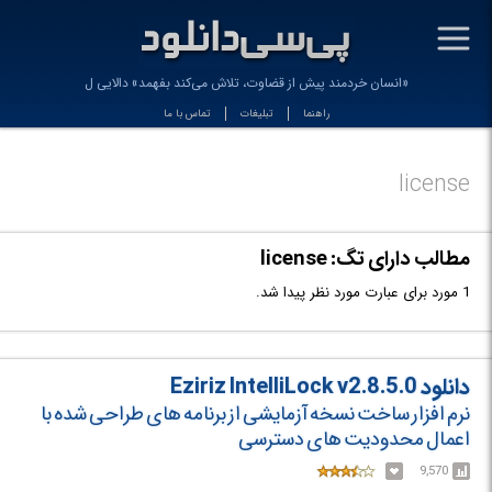
-
«انسان خردمند پیش از قضاوت، تلاش می‌کند بفهمد» دالایی لام
راهنما
تبلیغات
تماس با ما
license
مطالب دارای تگ: license
1 مورد برای عبارت مورد نظر پیدا شد.
دانلود Eziriz IntelliLock v2.8.5.0
نرم افزار ساخت نسخه آزمایشی از برنامه های طراحی شده با
اعمال محدودیت های دسترسی
9,570