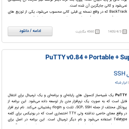
نمی‌شود و کالی جایگزین آن شده است.
BackTrack که در واقع نسخه ی قبلی کالی محسوب می‌شود، یکی از توزیع های
منبع باز (open source) لینوکس بود که بیشتر با هدف کمک به متخصصین
امنیت شبکه/آی تی برای انجام تست نفوذ و کشف نقاط ضعف طراحی شد و برای
کاربرانش مجوعه ای از ابزارهای امنیتی حرفه ای و قدرتمند را فراهم می نمود.
ادامه / دانلود
1405/4/3
4560 مگابایت
برای استفاده از Kali Linux شیوه های زیادی وجود دارد، می توان آن را بر روی
هارد دیسک نصب نمود، بر روی ماشین مجازی اجرا کرد و یا با Live CD و یا Live
USB بوت کرد.
PuTTY v0.84 + Portable + Super
S
|
ابزار شبکه
PuTTY
یک شبیه‌ساز کنسول های رایانه‌ای و برنامه‌ای و یک ترمینال برای انتقال
فایل است که به صورت یک نرم‌افزار متن باز توسعه داده می‌شود. این برنامه از
پروتکل محتلف از جمله SCP، SSH، تلنت و rlogin پشتیبانی می‌کند. نام نرم افزار
در واقع معنای خاصی نداشته ولی TTY اختصاری است که در یونیکس برای کلمه
Teletype استفاده می‌شود و نام دیگر ترمینال است. این برنامه در اصل برای
سیستم‌عامل ویندوز نوشته شده است، اما به چند سیستم‌عامل مختلف دیگر هم