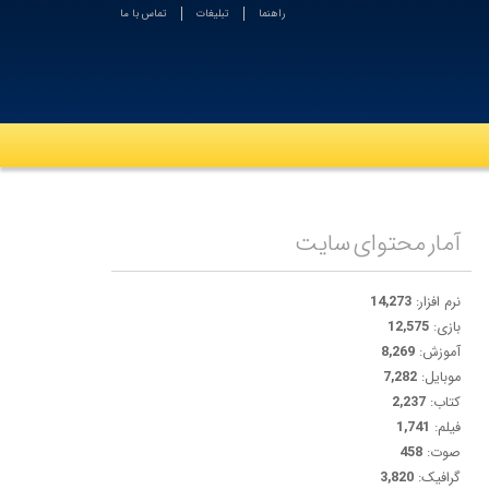
راهنما
تبلیغات
تماس با ما
آمار محتوای سایت
نرم افزار:
14,273
بازی:
12,575
آموزش:
8,269
موبایل:
7,282
کتاب:
2,237
فیلم:
1,741
صوت:
458
گرافیک:
3,820