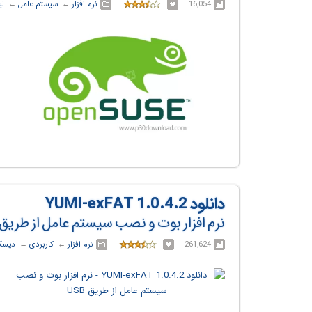
16,054
نرم افزار
← ‏
سیستم عامل
← ‏
لی
دانلود YUMI-exFAT 1.0.4.2
نرم افزار بوت و نصب سیستم عامل از طریق USB
261,624
نرم افزار
← ‏
کاربردی
← ‏
دیسک