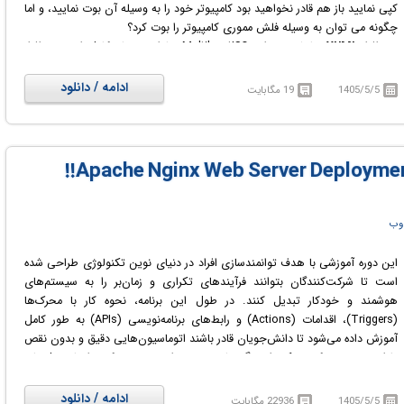
کپی نمایید باز هم قادر نخواهید بود کامپیوتر خود را به وسیله آن بوت نمایید، و اما
چگونه می توان به وسیله فلش مموری کامپیوتر را بوت کرد؟
نرم افزار
YUMI
جانشینی برای MultibootISO ها است. نام کامل این نرم افزار
Your Universal Multiboot Installer است. از این نرم افزار می توانید برای ایجاد
یک فلش مموری با بوت چندگانه، حاوی چندین سیستم عامل مختلف، آنتی
ادامه / دانلود
1405/5/5
19 مگابایت
ویروس، شبیه سازی دیسک، ابزار تشخیصی و دیگر نرم افزار های قابل بوت
استفاده کنید. به این ترتیب شما با استفاده از این نرم افزار می توانید سیستم عامل
ویندوز 7 یا 8 را به کمک یک فلش‌مموری بر روی کامپیوتر خود نصب کنید یا حتی
آن را از روی فلش‌مموری اجرا کنید. با YUMI ابتدا فلش شما تبدیل به یک فلش
Bootable شده و سپس بسته به حجم فلش (2 ، 4 ، 8 و ... گیگ) می‌توانید انواع
و اقسام نرم افزارهای قابل بوت را بر روی آن بریزید.
 وب
این دوره آموزشی با هدف توانمندسازی افراد در دنیای نوین تکنولوژی طراحی شده
است تا شرکت‌کنندگان بتوانند فرآیندهای تکراری و زمان‌بر را به سیستم‌های
هوشمند و خودکار تبدیل کنند. در طول این برنامه، نحوه کار با محرک‌ها
(Triggers)، اقدامات (Actions) و رابط‌های برنامه‌نویسی (APIs) به طور کامل
آموزش داده می‌شود تا دانش‌جویان قادر باشند اتوماسیون‌هایی دقیق و بدون نقص
طراحی و تست کنند. یکی از ویژگی‌های برجسته این دوره، تمرکز بر ادغام مدل‌های
هوش مصنوعی و عوامل هوشمند (AI Agents) در جریان‌های کاری است. این
رویکرد به سیستم‌ها اجازه می‌دهد تا نه تنها وظایف را اجرا کنند، بلکه در مورد
ادامه / دانلود
1405/5/5
22936 مگابایت