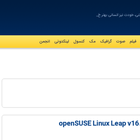
نی، خودت نیز انسانی بهتر خواهی _
فیلم
صوت
گرافيک
مک
کنسول
لینکدونی
انجمن