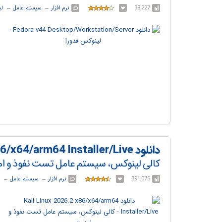
38,227
نرم افزار
← ‏
سیستم عامل
← ‏
لی
دانلود Kali Linux 2026.2 x86/x64/arm64 Installer/Live
کالی لینوکس، سیستم عامل تست نفوذ و ا
391,075
نرم افزار
← ‏
سیستم عامل
← ‏