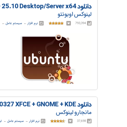
دانلود Ubuntu v26.04 LTS + 25.10 Desktop/Server x64
لینوکس اوبونتو
793,394
نرم افزار
← ‏
سیستم عامل
← ‏
دانلود Manjaro Linux v26.0.4-260327 XFCE + GNOME + KDE
مانجارو لینوکس
37,698
نرم افزار
← ‏
سیستم عامل
← ‏
لی