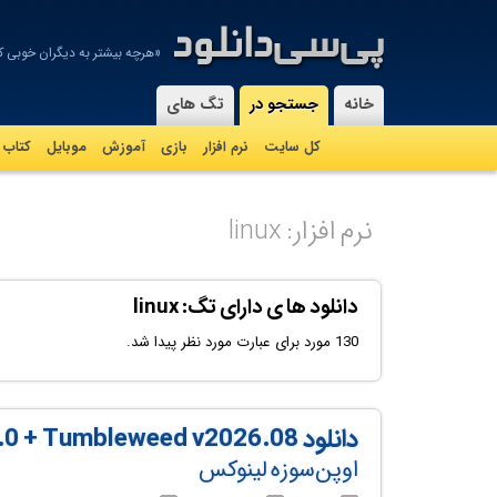
«هرچه بیشتر به دیگران خوبی ک
-
خانه
جستجو در
تگ های
کل سایت
نرم افزار
بازی
آموزش
موبايل
کتاب
نرم افزار: linux
دانلود ها ی دارای تگ: linux
130 مورد برای عبارت مورد نظر پیدا شد.
دانلود openSUSE Linux Leap v16.0 + Tumbleweed v2026.08
اوپن‌سوزه لینوکس