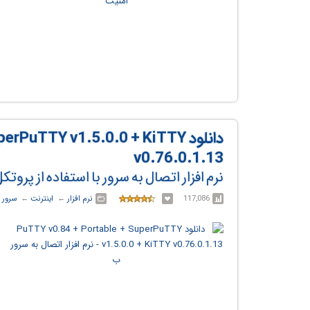
دانلود PuTTY v1.5.0.0 + KiTTY
v0.76.0.1.13
نرم افزار اتصال به سرور با استفاده از پروتکل SH
117,086
نرم افزار
← ‏
اینترنت
← ‏
سرور
‏