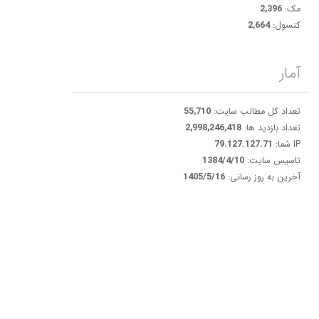
مک:
2,396
کنسول:
2,664
آمار
تعداد کل مطالب سایت:
55,710
تعداد بازدید ها:
2,998,246,418
IP شما:
79.127.127.71
تاسیس سایت:
1384/4/10
آخرین به روز رسانی:
1405/5/16