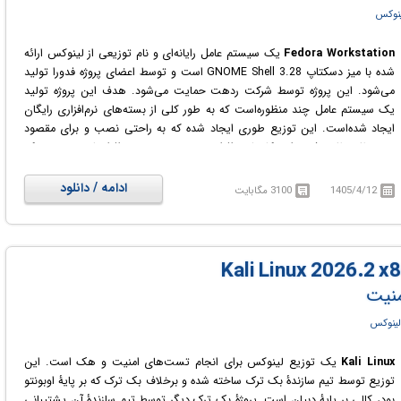
نوکس
Fedora Workstation
یک سیستم عامل رایانه‌ای و نام توزیعی از لینوکس ارائه
شده با میز دسکتاپ GNOME Shell 3.28 است و توسط اعضای پروژه فدورا تولید
می‌شود. این پروژه توسط شرکت ردهت حمایت می‌شود. هدف این پروژه تولید
یک سیستم عامل چند منظوره‌است که به طور کلی از بسته‌های نرم‌افزاری رایگان
ایجاد شده‌است. این توزیع طوری ایجاد شده که به راحتی نصب و برای مقصود
مورد نظر تنظیم شود. این کار با نرم‌افزار نصب و مجموعه نرم‌افزارهای سیستمی که
کار با آن‌ها آسان است، ممکن می‌شود. بسته‌های نرم‌افزاری و نرم‌افزارهای مورد نیاز
آنها به راحتی توسط نرم‌افزار یام قابل دریافت می‌باشند. هر شش یا هشت ماه یک
ادامه / دانلود
1405/4/12
3100 مگابایت
نسخه جدید از فدورا عرضه می‌شود. همراه این سیستم عامل برنامه‌های زیادی
عرضه می‌شود.
منیت
لینوکس
Kali Linux
یک توزیع لینوکس برای انجام تست‌های امنیت و هک است. این
توزیع توسط تیم سازندهٔ بک ترک ساخته شده و برخلاف بک ترک که بر پایهٔ اوبونتو
بود، کالی بر پایهٔ دبیان است. پروژهٔ بک ترک دیگر توسط تیم سازندهٔ آن پشتیبانی