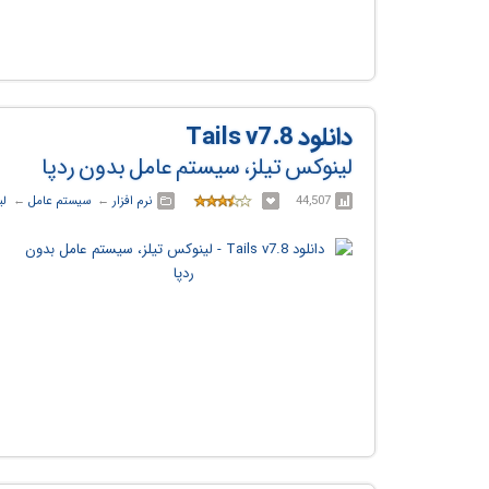
دانلود Tails v7.8
لینوکس تیلز، سیستم عامل بدون ردپا
44,507
نرم افزار
← ‏
سیستم عامل
← ‏
لی