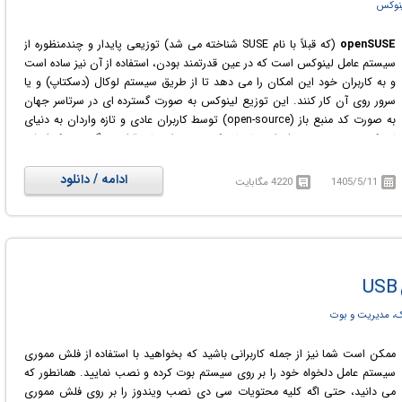
نوکس
openSUSE
(که قبلاً با نام SUSE شناخته می شد) توزیعی پایدار و چندمنظوره از
سیستم عامل لینوکس است که در عین قدرتمند بودن، استفاده از آن نیز ساده است
و به کاربران خود این امکان را می دهد تا از طریق سیستم لوکال (دسکتاپ) و یا
سرور روی آن کار کنند. این توزیع لینوکس به صورت گسترده ای در سرتاسر جهان
به صورت کد منبع باز (open-source) توسط کاربران عادی و تازه واردان به دنیای
لینوکس و همچنین حرفه ای های لینوکس مورد استفاده قرار می گیرد. تمرکز اصلی
openSUSE بر این است که ابزارهای کد منبع باز (open-source) کاربردی را برای
توسعه دهندگان نرم افزارها و مدیران سیستم های کامپیوتری ایجاد کند و در عین
ادامه / دانلود
1405/5/11
4220 مگابایت
حال یک محیط دسکتاپ کاربرپسند و محیط سرور با ویژگی های کاربردی و پیشرفته
را ارائه دهد. از میان مهمترین ابزارها و ویژگی های این توزیع می توان به مواردی
مانند Open Build Service (به اختصار OBS، ابزار ساخت سرویس ها و پکیج ها)،
openQA (ابزار تست خودکار)، YaST (ابزار نصب و پیکربندی برای کنترل بخش ها
و سرویس های مختلف) و Kiwi (برای ایجاد ایمیج از توزیع کنندگان) اشاره نمود.
، مدیریت و بوت
ممکن است شما نیز از جمله کاربرانی باشید که بخواهید با استفاده از فلش مموری
سیستم عامل دلخواه خود را بر روی سیستم بوت کرده و نصب نمایید. همانطور که
می دانید، حتی اگه کلیه محتویات سی دی نصب ویندوز را بر روی فلش مموری