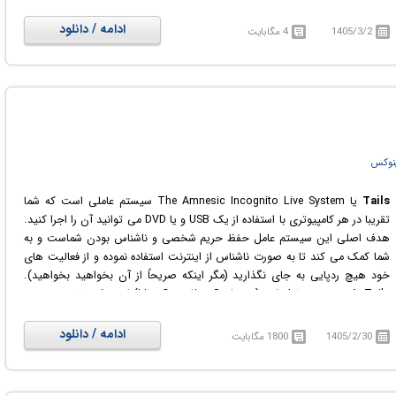
پورت شده است.
اغلب کاربران سرورهای لینوکس از shell یا همان command line برای کنترل سرور
ادامه / دانلود
1405/3/2
4 مگابایت
خود استفاده می نمایند اما برنامه فوق یکی از معروفترین نرم افزارها است که به
خوبی این امکان را برای شما فراهم می آورد.
نوکس
Tails
یا The Amnesic Incognito Live System سیستم عاملی است که شما
تقریبا در هر کامپیوتری با استفاده از یک USB و یا DVD می توانید آن را اجرا کنید.
هدف اصلی این سیستم عامل حفظ حریم شخصی و ناشناس بودن شماست و به
شما کمک می کند تا به صورت ناشناس از اینترنت استفاده نموده و از فعالیت های
خود هیچ ردپایی به جای نگذارید (مگر اینکه صریحاً از آن بخواهید بخواهید).
Tails یک سیستم عامل لایو (Live Operating Systems) است که نیازی به نصب
ندارد و می‌توان سیستم را از طریق آن بوت کرد. این سیستم عامل رایگان بوده و بر
پایه ی سیستم عامل گنو/لینوکس دبیان (Debian GNU/Linux) توسعه داده است
ادامه / دانلود
1405/2/30
1800 مگابایت
و به گونه ای طراحی شده است که مستقل از سیستم عامل و تنها با یک USB یا
DVD قابل استفاده باشد. باید به این نکته نیز اشاره کرد که Tails چند برنامه
کاربردی از پیش تنظیم شده نیز همراه خود به کاربرانش ارائه می دهد که از میان