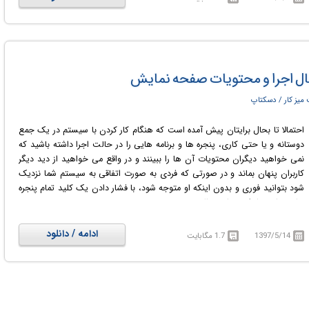
خصوصیات فایل نظیر نام و سایز بسنده نمی کند.
ر حال اجرا و محتویات صفحه نمایش
میز کار / دسکتاپ
احتمالا تا بحال برایتان پیش آمده است که هنگام کار کردن با سیستم در یک جمع
دوستانه و یا حتی کاری، پنجره ها و برنامه هایی را در حالت اجرا داشته باشید که
نمی خواهید دیگران محتویات آن ها را ببینند و در واقع می خواهید از دید دیگر
کاربران پنهان بماند و در صورتی که فردی به صورت اتفاقی به سیستم شما نزدیک
شود بتوانید فوری و بدون اینکه او متوجه شود، با فشار دادن یک کلید تمام پنجره
ها و برنامه ها را سریعا به حالت مخفی ببرید.
MindGems Boss Key
نرم افزاریست که با کمک آن می توانید از طریق یک
کلید میانبر یا یک میانبر ماوس، تمام پنجره ها (برنامه ها) ی در حال نمایش را
ادامه / دانلود
1397/5/14
1.7 مگابایت
پنهان کنید. این نرم افزار قادر به مخفی کردن روند اجرای برنامه ها از قسمت نوار
وظیفه و سیستم تری نیز می باشد. اما نکته مهم اینجاست که نرم افزار Boss Key
برنامه ها را نمی بندد و تنها آن ها را از دید کاربر پنهان می کند. برنامه ها همچنان
در بکگراند سیستم در حال اجرا هستند و تمام داده های آن ها در حالت وقفه نگه
داشته می شوند تا زمانی که تهدید ها برطرف شده و با فشار دادن کلید های میانبر،