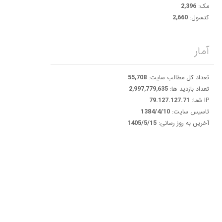
مک:
2,396
کنسول:
2,660
آمار
تعداد کل مطالب سایت:
55,708
تعداد بازدید ها:
2,997,779,635
IP شما:
79.127.127.71
تاسیس سایت:
1384/4/10
آخرین به روز رسانی:
1405/5/15