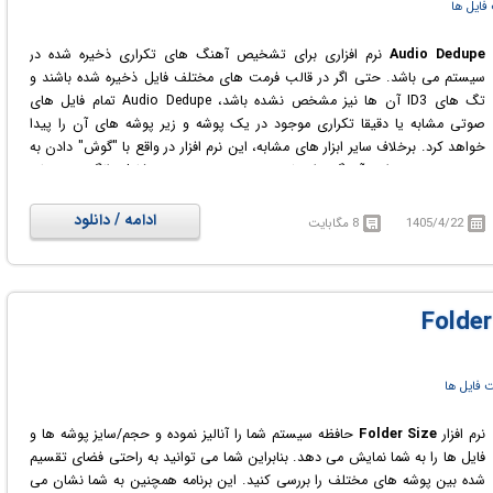
فایل ها
Audio Dedupe
نرم افزاری برای تشخیص آهنگ های تکراری ذخیره شده در
سیستم می باشد. حتی اگر در قالب فرمت های مختلف فایل ذخیره شده باشند و
تگ های ID3 آن ها نیز مشخص نشده باشد، Audio Dedupe تمام فایل های
صوتی مشابه یا دقیقا تکراری موجود در یک پوشه و زیر پوشه های آن را پیدا
خواهد کرد. برخلاف سایر ابزار های مشابه، این نرم افزار در واقع با "گوش" دادن به
موسیقی می تواند آهنگ را تشخیص دهد. همچنین شامل الگوریتم های
هوشمندیست که می توانند دقیقاً فایل های mp3 تکراری را پیدا کنند. پس از
اتمام مراحل اسکن، برنامه همه موارد تکراری را به صورت گروهی نشان می دهد و
ادامه / دانلود
1405/4/22
8 مگابایت
می تواند فایل های با اندازه کوچکتر و/یا طول کوتاه تر و یا فایل های با بیت ریت
کمتر را برای حذف (موارد با کیفیت پایین تر)، به طور خودکار علامت گذاری کند.
این موارد علامت گذاری شده، بنا به نظر کاربر می توانند به ریسایکل بین انتقال
داده شوند یا به صورت کامل حذف شوند و یا حتی به یک پوشه دلخواه منتقل
شوند. با شناسایی و حذف موارد تکراری، فضای ارزشمند دیسک ذخیره می شود.
 فایل ها
نرم افزار
Folder Size
حافظه سیستم شما را آنالیز نموده و حجم/سایز پوشه ها و
فایل ها را به شما نمایش می دهد. بنابراین شما می توانید به راحتی فضای تقسیم
شده بین پوشه های مختلف را بررسی کنید. این برنامه همچنین به شما نشان می