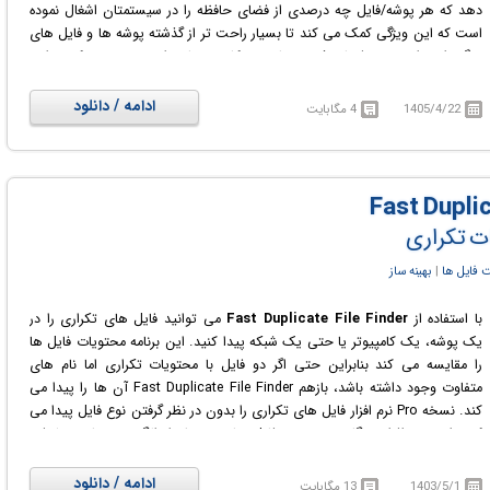
دهد که هر پوشه/فایل چه درصدی از فضای حافظه را در سیستمتان اشغال نموده
است که این ویژگی کمک می کند تا بسیار راحت تر از گذشته پوشه ها و فایل های
بزرگ را پیدا نموده و فضای ذخیره سازی در کامپیوترتان را بهتر مدیریت کنید. این
برنامه به دلیل استفاده از الگوریتم های اسکن بهینه شده، قادر است تنها در عرض
چند دقیقه کل هارد دیسک شما را اسکن کند و جزئیات مربوط به اندازه فولدها و
ادامه / دانلود
1405/4/22
4 مگابایت
فایل ها را نمایش دهد. علاوه بر این، Folder Size می تواند درباره پوشه ها
اطلاعات دقیقی نظیر: نام، اندازه پوشه یا اندازه فایل، اندازه فایل/پوشه در مقیاس
درصدی که از اندازه پوشه های والد اشغال کرده است، شمارش فایل های درون یک
پوشه، شمارش زیرپوشه ها، نمایش زمان ایجاد، آخرین زمان اصلاح، آخرین زمان
دسترسی و همچنین نمایش صاحب پوشه و گروه و ... برای ما فراهم کند.
ت تکراری
 فایل ها
‏|
بهینه ساز
با استفاده از
Fast Duplicate File Finder
می توانید فایل های تکراری را در
یک پوشه، یک کامپیوتر یا حتی یک شبکه پیدا کنید. این برنامه محتویات فایل ها
را مقایسه می کند بنابراین حتی اگر دو فایل با محتویات تکراری اما نام های
متفاوت وجود داشته باشد، بازهم Fast Duplicate File Finder آن ها را پیدا می
کند. نسخه Pro نرم افزار فایل های تکراری را بدون در نظر گرفتن نوع فایل پیدا می
کند. این نرم افزار هنگام جستجوی فایل های مربوطه از الگوریتم های پیشرفته
استفاده می کند تا نتایج دقیقی را ارائه دهد. این برنامه برای شناسایی فایل ها ی
تکراری، به آنالیز دقیق محتویات/دیتای فایل ها می پردازد و در این مورد تنها به
ادامه / دانلود
1403/5/1
13 مگابایت