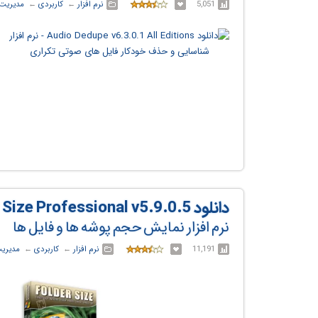
5,051
نرم افزار
← ‏
کاربردی
← ‏
مدیریت 
دانلود Folder Size Professional v5.9.0.5
نرم افزار نمایش حجم پوشه ها و فایل ها
11,191
نرم افزار
← ‏
کاربردی
← ‏
مدیریت