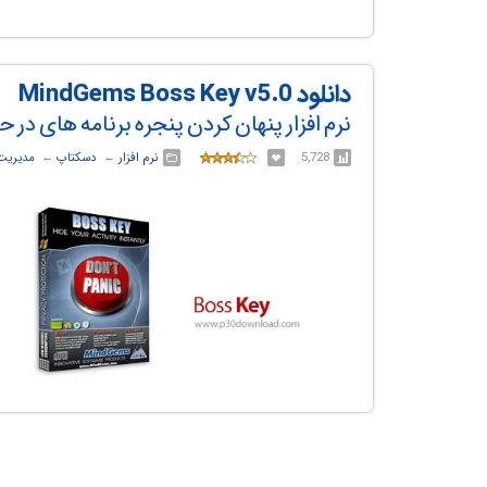
دانلود MindGems Boss Key v5.0
نرم افزار پنهان کردن پنجره برنامه های د
5,728
نرم افزار
← ‏
دسکتاپ
← ‏
مدیریت 