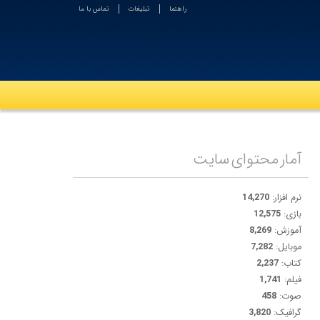
راهنما
تبلیغات
تماس با ما
آمار محتوای سایت
نرم افزار:
14,270
بازی:
12,575
آموزش:
8,269
موبایل:
7,282
کتاب:
2,237
فیلم:
1,741
صوت:
458
گرافیک:
3,820