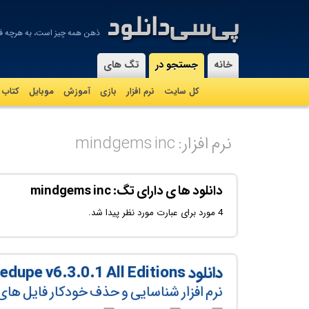
ذهن همه چیز است، به هرچه فک
-
خانه
جستجو در
تگ های
کل سایت
نرم افزار
بازی
آموزش
موبايل
کتاب
نرم افزار: mindgems inc
دانلود ها ی دارای تگ: mindgems inc
4 مورد برای عبارت مورد نظر پیدا شد.
دانلود Audio Dedupe v6.3.0.1 All Editions
نرم افزار شناسایی و حذف خودکار فایل ها