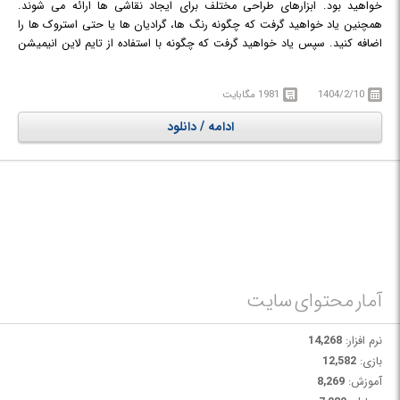
خواهید بود. ابزارهای طراحی مختلف برای ایجاد نقاشی ها ارائه می شوند.
همچنین یاد خواهید گرفت که چگونه رنگ ها، گرادیان ها یا حتی استروک ها را
اضافه کنید. سپس یاد خواهید گرفت که چگونه با استفاده از تایم لاین انیمیشن
ها را ایجاد کنید. قادر خواهید بود ببینید که چگونه با keyframe ها برای ایجاد
انیمیشن ها کار کنید. اینترپولیشن ها برای ایجاد انیمیشن های با کیفیت
1404/2/10
1981 مگابایت
توضیح داده می شوند. در پایان دوره آموزشی، چندین جلسه تمرینی به شما
امکان می دهد ویژگی های دیده شده در دوره آموزشی را اعمال کنید.
ادامه / دانلود
در دوره آموزشی Friction the complete course to create 2D animations با
ساخت انیمیشن های 2D در نرم افزار Friction آشنا خواهید شد.
آمار محتوای سایت
نرم افزار:
14,268
بازی:
12,582
آموزش:
8,269