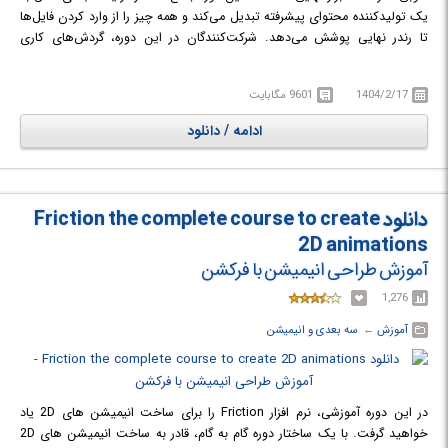
یک تولیدکننده محتوای پیشرفته تبدیل می‌کند و همه چیز را از وارد کردن فایل‌ها
تا رندر نهایی پوشش می‌دهد. شرکت‌کنندگان در این دوره، گردش‌های کاری
ضروری، تکنیک‌های حرفه‌ای و مهارت‌های مبتنی بر پروژه را برای فیلمسازی در
دنیای واقعی، محتوای شبکه‌های اجتماعی، مقدمه‌های یوتیوب، ویدیوهای شرکتی
1404/2/17
9601 مگابایت
و موارد دیگر خواهند آموخت. این دوره با بیش از 180 درس، شما را به یک کاربر
مطمئن افترافکت با مهارت‌های هنری و فنی تبدیل می‌کند.
ادامه / دانلود
در دوره آموزشی After Effects Mastery: Motion Graphics, VFX &
Compositing با خلق موشن گرافیک‌های پویا، ادغام جلوه‌های ویژه بصری
واقع‌گرایانه و تولید انیمیشن‌های حرفه‌ای آشنا خواهید شد.
دانلود Friction the complete course to create
2D animations
آموزش طراحی انیمیشن با فرکشن
1,276
آموزش
← ‏
سه بعدی و انیمیشن
در این دوره آموزشی، نرم افزار Friction را برای ساخت انیمیشن های 2D یاد
خواهید گرفت. با یک ساختار دوره گام به گام، قادر به ساخت انیمیشن های 2D