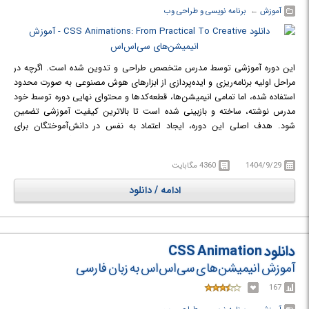
آموزش
← ‏
برنامه نویسی و طراحی وب
این دوره آموزشی توسط مدرس متخصص طراحی و تدوین شده است. اگرچه در
مراحل اولیه برنامه‌ریزی و ایده‌پردازی از ابزارهای هوش مصنوعی به صورت محدود
استفاده شده، اما تمامی انیمیشن‌ها، قطعه‌کدها و محتوای نهایی دوره توسط خود
مدرس نوشته، ساخته و بازبینی شده است تا بالاترین کیفیت آموزشی تضمین
شود. هدف اصلی این دوره، ایجاد اعتماد به نفس در دانش‌آموختگان برای
استفاده حرفه‌ای از قابلیت‌های انیمیشن در زبان CSS است. اگر شما به دنبال
کسب مهارت در حوزه متحرک‌سازی هستید، این دوره دقیقاً برای شما طراحی شده
1404/9/29
4360 مگابایت
است. مسیر آموزشی از پروژه‌های ساده و کاربردی آغاز می‌شود؛ پروژه‌هایی که هر
طراح وب یا توسعه‌دهنده فرانت‌اند در فعالیت‌های روزمره خود به آن‌ها نیاز دارد.
ادامه / دانلود
این موارد شامل جابه‌جایی‌های نرم (Transitions) و انیمیشن‌های استانداردی
است که تجربه کاربری را بهبود می‌بخشند.
در ادامه، دوره وارد مراحل پیشرفته‌تری می‌شود که در آن پروژه‌هایی خلاقانه و
منحصر‌به‌فرد اجرا خواهند شد. این پروژه‌ها از سطح انیمیشن‌های معمول وب فراتر
دانلود CSS Animation
رفته و قدرت تخیل یادگیرنده را در استفاده از حرکت (Motion) به چالش
آموزش انیمیشن‌های سی‌اس‌اس به زبان فارسی
می‌کشند. نکته متمایز و بسیار مهم این دوره آموزشی در این است که تمامی
پروژه‌ها، از ساده‌ترین تا پیچیده‌ترین آن‌ها، فقط و فقط با استفاده از CSS خالص
167
پیاده‌سازی می‌شوند. در طول این مسیر، هیچ نیازی به استفاده از کتابخانه‌های