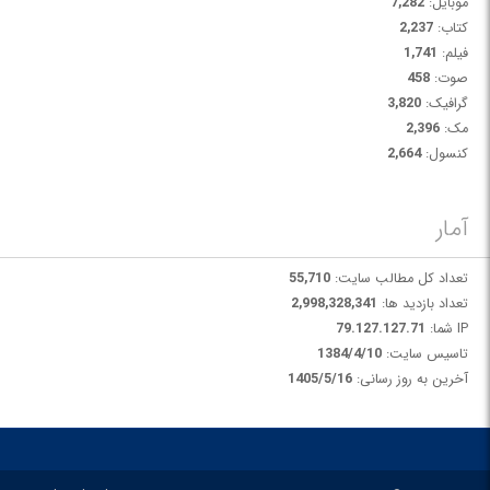
موبایل:
7,282
کتاب:
2,237
فیلم:
1,741
صوت:
458
گرافیک:
3,820
مک:
2,396
کنسول:
2,664
آمار
تعداد کل مطالب سایت:
55,710
تعداد بازدید ها:
2,998,328,341
IP شما:
79.127.127.71
تاسیس سایت:
1384/4/10
آخرین به روز رسانی:
1405/5/16