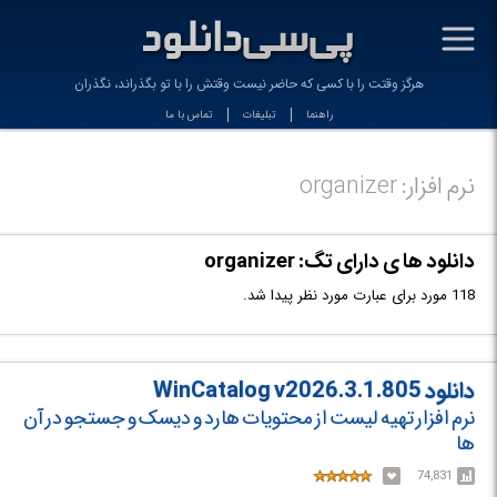
-
هرگز وقتت را با کسی که حاضر نیست وقتش را با تو بگذراند، نگذران
راهنما
تبلیغات
تماس با ما
نرم افزار: organizer
دانلود ها ی دارای تگ: organizer
118 مورد برای عبارت مورد نظر پیدا شد.
دانلود WinCatalog v2026.3.1.805
نرم افزار تهیه لیست از محتویات هارد و دیسک و جستجو در آن
ها
74,831