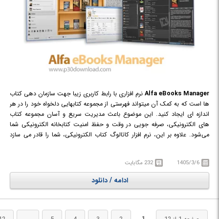
Alfa eBooks Manager
نرم افزاری با رابط کاربری زیبا جهت سازمان دهی کتاب
ها است که به کمک آن میتواند فهرستی از مجموعه کتابهایی دلخواه خود را در هر
اندازه ای ایجاد کنید. این موضوع باعث مدیریت سریع و آسان مجموعه کتاب
های الکترونیکی، صرفه جویی در وقت و حفظ امنیت کتابخانه الکترونیکی شما
می‌شود. علاوه بر این، نرم افزار کاتالوگ کتاب الکترونیکی، شما را قادر می سازد
اطلاعات کتاب های الکترونیکی را از طریق منابع وب عمومی بازیابی کرده و یک
کتابخانه مجازی زیبا ایجاد کنید. با Alfa Ebooks Manager شما می توانید به
1405/3/6
232 مگابایت
اطلاعات کتاب های خود و فایل های کتاب به صورت همزمان رسیدگی کنید.
ادامه / دانلود