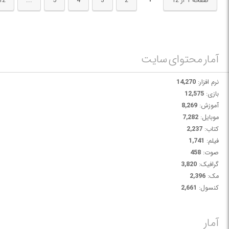
1
صفحه 1 از 12
2
3
4
5
...
12
آمار محتوای سایت
نرم افزار:
14,270
بازی:
12,575
آموزش:
8,269
موبایل:
7,282
کتاب:
2,237
فیلم:
1,741
صوت:
458
گرافیک:
3,820
مک:
2,396
کنسول:
2,661
آمار