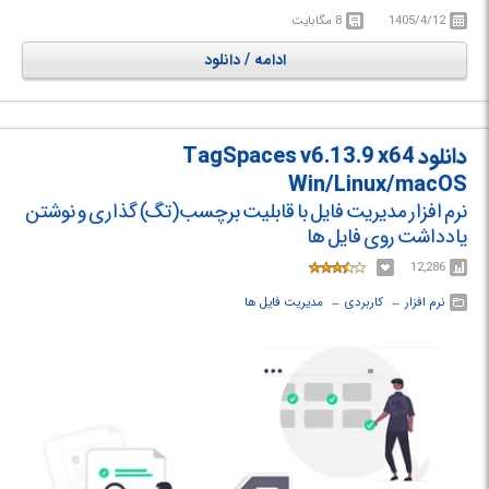
ها ندارید به‌عنوان مثال شما قادر خواهید بود ویژگی های هر پنجره مانند عنوان و
1405/4/12
8 مگابایت
آیکون آن را تغییر دهید. به طور کلی Actual Window Guard برای کمک به
سازماندهی پنجره‌ ها در دسکتاپ و حفظ آن‌ ها طبق نیاز و خواسته کاربران ویندوز
ادامه / دانلود
می ‌باشد.
دانلود TagSpaces v6.13.9 x64
Win/Linux/macOS
نرم افزار مدیریت فایل با قابلیت برچسب(تگ) گذاری و نوشتن
یادداشت روی فایل ها
12,286
نرم افزار
← ‏
کاربردی
← ‏
مدیریت فایل ها