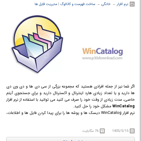
نرم افزار
← ‏
خانگی
← ‏
ساخت فهرست و کاتالوگ
‏|
مدیریت فایل ها
اگر شما نیز از جمله افرادی هستید که مجموعه بزرگی از سی دی ها و دی وی دی
ها دارید و یا تعداد زیادی هارد اینترنال و اکسترنال دارید و برای جستجوی آیتم
خاصی، مدت زیادی از وقت خود را صرف می کنید می توانید با استفاده از نرم افزار
WinCatalog
مشکل خود را حل کنید.
نرم افزار WinCatalog دیسک ها و پوشه ها را برای پیدا کردن فایل ها و اطلاعات،
فهرست می کند. WinCatalog لیستی از فایل های شما در فولدرهای هارد،
دیسک ها، فلش ها و منابع خارجی درست می کند و شما دیگر نیازی ندارید برای
1405/5/15
76 مگابایت
دسترسی به یک فایل، تمامی سی دی های خود را جستجو کنید، فقط کافیست
این نرم افزار را باز کنید و اسم فایل خود را جستجو کنید و ببینید که آن فایل در