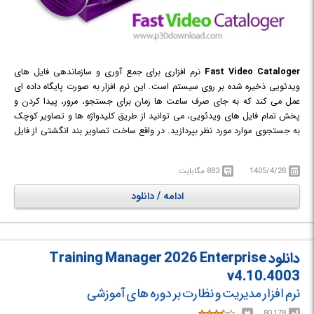
Fast Video Cataloger
نرم افزاری برای جمع آوری و سازماندهی فایل های
ویدئویی ذخیره شده بر روی سیستم است. این نرم افزار به صورت پایگاه داده ای
عمل می کند که به جای صرف ساعت ها زمان برای جستجو، مرور، پیدا کردن و
پخش تمام فایل های ویدئویی، می توانید از طریق کلیدواژه ها و تصاویر کوچک
به جستجوی موارد مورد نظر بپردازید. در واقع ساخت تصاویر بند انگشتی از فایل
های ویدئویی یکی از قابلت های این برنامه است که شما می توانید از این
تصاویر بند انگشتی برای شناسایی صحنه هایی که به دنبال آن هستید استفاده
1405/4/28
883 مگابایت
کنید. شما می توانید صحنه هایی که از ویدیو ها برای تان مهم است را توسط
کلمات کلیدی و یا تصاویر و متادیتا ها علامت گذاری کنید تا در صورت نیاز مجددا
ادامه / دانلود
آنها را بازبینی کنید.
دانلود Training Manager 2026 Enterprise
v4.10.4003
نرم افزار مدیریت و نظارت بر دوره های آموزشی
80,178