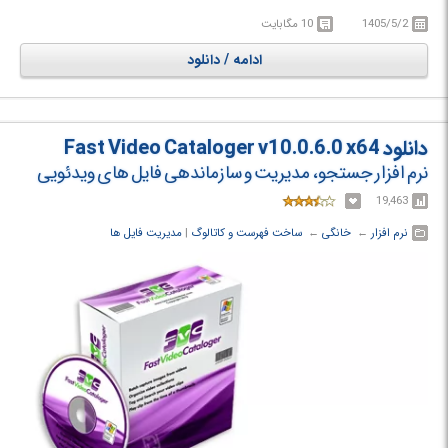
های خاص تری دارد که کارهای پیچیده را مانند: مرتب سازی خودکار (Auto-
1405/5/2
10 مگابایت
sorting)، بازکردن خودکار فایل های بسته بندی شده (Auto-unpacking)، مرور
آرشیوها، رجیستری و FTP، جستجو برای فایل ها و نمایش فایل ها و عکس ها
ادامه / دانلود
را انجام دهد. پشتیبانی این نرم افزار از اسکریپت نویسی، به کاربر امکانی را می
دهد تا به خودکارسازی امور تکراری بپردازد.
دانلود Fast Video Cataloger v10.0.6.0 x64
نرم افزار جستجو، مدیریت و سازماندهی فایل های ویدئویی
19,463
نرم افزار
← ‏
خانگی
← ‏
ساخت فهرست و کاتالوگ
‏|
مدیریت فایل ها