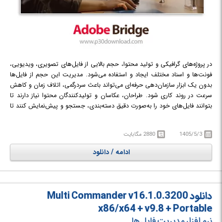
در پروژه‌های گرافیکی و تولید محتوا، حجم بالایی از فایل‌های تصویری، ویدیویی،
فونت‌ها و اسناد مختلف ایجاد و استفاده می‌شود. مدیریت این حجم از فایل‌ها
بدون یک ابزار سازمان‌دهی حرفه‌ای می‌تواند باعث سردرگمی، اتلاف زمان و کاهش
سرعت در روند کاری شود. طراحان، عکاسان و تولیدکنندگان محتوا نیاز دارند تا
بتوانند فایل‌های خود را به‌صورت دقیق دسته‌بندی، جستجو و پیش‌نمایش کنند تا
در کوتاه‌ترین زمان به محتوای موردنظر خود دسترسی داشته باشند.
1405/5/3
2880 مگابایت
Adobe Bridge 2026
یک نرم‌افزار قدرتمند مدیریت دارایی‌های دیجیتال
(Digital Asset Management) از شرکت Adobe است که به‌عنوان مرکز کنترل
ادامه / دانلود
فایل‌های مجموعه Creative Cloud شناخته می‌شود. این نرم‌افزار امکان مشاهده،
سازمان‌دهی، دسته‌بندی و مدیریت انواع فایل‌های گرافیکی و چندرسانه‌ای را بدون
نیاز به باز کردن آن‌ها در نرم‌افزارهای اصلی فراهم می‌کند. Bridge به‌عنوان یک
ابزار مکمل برای Photoshop، Illustrator، InDesign و سایر نرم‌افزارهای Adobe
دانلود Multi Commander v16.1.0.3200
عمل کرده و گردش کار حرفه‌ای طراحان را بسیار سریع‌تر و منظم‌تر می‌کند.
x86/x64 + v9.8 + Portable
نرم افزار مدیریت فایل ها