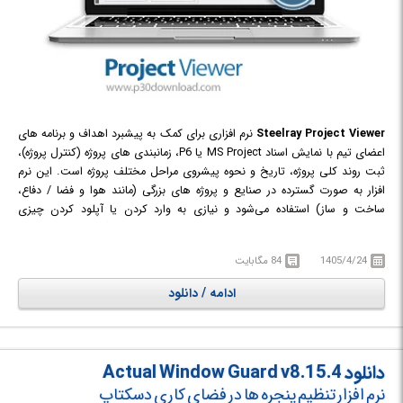
Steelray Project Viewer
نرم افزاری برای کمک به پیشبرد اهداف و برنامه های
اعضای تیم با نمایش اسناد MS Project یا P6، زمانبندی های پروژه (کنترل پروژه)،
ثبت روند کلی پروژه، تاریخ و نحوه پیشروی مراحل مختلف پروژه است. این نرم
افزار به صورت گسترده در صنایع و پروژه های بزرگی (مانند هوا و فضا / دفاع،
ساخت و ساز) استفاده می‌شود و نیازی به وارد کردن یا آپلود کردن چیزی
نخواهید داشت، تنها کافیست فایلی را که می خواهید به سادگی با استفاده از MS
Project باز کنید و همانطور که می بینید، داده ها و برنامه های اصلی را می توانید
1405/4/24
84 مگابایت
مشاهده کنید. همانطور که می دانید برنامه‌ریزی دقیق پروژه‌ های بزرگ و پیچیده
معمولا مستلزم تفکیک و سازمان‌دهی آنها در قالب پروژه‌های کوچک‌تر و ساده‌تر به
ادامه / دانلود
منظور درک بهتر وظایف موجود است. اگر به دنبال ابزاری برای انجام برنامه‌ریزی و
پیگیری‌های دقیق پیشرفت پروژه در مراحل مختلف هستید و از طرفی حفظ
تمامیت پروژه و کنترل آن تنها توسط مدیر برای شما بسیار مهم است نرم افزار
Steelray Project Viewer می‌تواند انتخاب مناسبی برای شما باشد. وضعیت
دانلود Actual Window Guard v8.15.4
تغییرات و به روز رسانی های انجام شده در بخش های مختلف پروژه به صورت
نرم افزار تنظیم پنجره ها در فضای کاری دسکتاپ
الکترونیکی به مدیر ارسال می‌شود تا دیگر نیازی به خواندن خط به خط پروژه برای