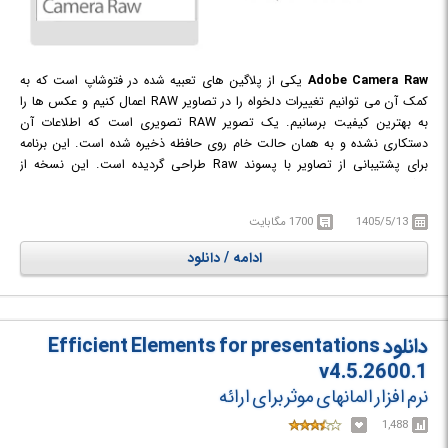
Adobe Camera Raw
یکی از پلاگین های تعبیه شده در فتوشاپ است که به
كمک آن می‌ توانیم تغییرات دلخواه را در تصاویر RAW اعمال كنیم و عكس‌ ها را
به بهترین كیفیت برسانیم. یک تصویر RAW تصویری است كه اطلاعات آن
دستكاری نشده و به همان حالت خام روی حافظه ذخیره شده است. این برنامه
برای پشتیبانی از تصاویر با پسوند Raw طراحی گردیده است. این نسخه از
پلاگین از دوربین های عکاسی بیشتری پشتیبانی می کند. با استفاده از این برنامه
می توان فرمت ها را به فرمت هایی که برنامه های دیگر از آن ها پشتیبانی می
1405/5/13
1700 مگابایت
کنند تبدیل نمود. همچنین کاربران می توانند با استفاده از این برنامه افکت های
هنری را به فوتوگراف های خود اعمال کنند و آن ها را کات (Cut)، چرخاندن
ادامه / دانلود
(Rotate)، برش (Crop) و ویرایش کنند.
دانلود Efficient Elements for presentations
v4.5.2600.1
نرم افزار المان‎های موثر برای ارائه
1,488