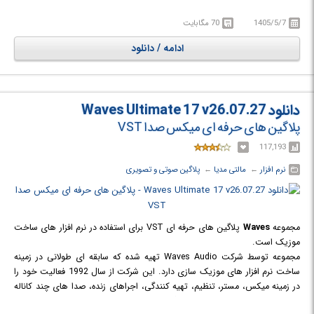
این نرم افزار بهره ببرند. از این نرم افزار برای یکنواخت سازی صدای فایل های
1405/5/7
70 مگابایت
صوتی استفاده می شود. با امکانات موجود در نرم افزار قادر خواهید بود تا کیفیت
فایل های صوتی بی کیفیت خود را افزایش دهید و همین طور صدای موسیقی
ادامه / دانلود
هایی را که به صورت استریو (2 کاناله) ضبط گردیده اند را با وضوح بیشتری گوش
کنید. امکان تغییر و تنظیم فرکانس های صوتی با نرم افزار فوق ممکن است که به
شنیده شدن بهتر اصوات و فرکانس های بسیار پایین کمک می کند. علاوه بر این
به عنوان پلاگینی برای پلیر WINAMP نیز مورد استفاده قرار می گیرد. Stereo Tool
دانلود Waves Ultimate 17 v26.07.27
یک ابزار حرفه ای برای بهبود کیفیت فایل های صوتی است.
پلاگین های حرفه ای میکس صدا VST
117,193
نرم افزار
← ‏
مالتی مدیا
← ‏
پلاگین صوتی و تصویری
مجموعه
Waves
پلاگین های حرفه ای VST برای استفاده در نرم افزار های ساخت
موزیک است.
مجموعه توسط شرکت Waves Audio تهیه شده که سابقه ای طولانی در زمینه
ساخت نرم افزار های موزیک سازی دارد. این شرکت از سال 1992 فعالیت خود را
در زمینه میکس، مستر، تنظیم، تهیه کنندگی، اجراهای زنده، صدا های چند کاناله
و مخابره صدا از راه دور آغاز کرد. پلاگین های این شرکت برای پلتفرم های مختلف