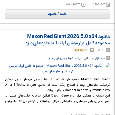
از جمله یونیت های صدا، دایرکت ایکس، وی اس تی، مس و تی دی ام عرضه
1405/5/7
10370 مگابایت
شده است. دفتر این شرکت هم اکنون در شهر ناکسویل در آمریکا قرار دارد.
نسخه 9 از این مجموعه توسط بسیاری از هنرمندان بین المللی تایید شده و
ادامه / دانلود
توسط بسیاری از سازندگان موزیک در سرتاسر دنیا مورد استفاده قرار می گیرد.
قیمت های بالایی برای این مجموعه در سایت سازنده در نظر گرفته شده که حاکی
از حرفه ای بودن این مجموعه دارد. مجموعه برخی از ابزار ها را به صورت Stand
Alone نیز عرضه نموده بطوریکه شما می توانید بدون نیاز به نرم افزار جانبی آن ها
دانلود Maxon Red Giant 2026.5.0 x64
را اجرا نمایید.
مجموعه کامل ابزار موشن گرافیک و جلوه‌های ویژه
2,151
نرم افزار
← ‏
مالتی مدیا
← ‏
ضبط و ویرایش ویدئو
Maxon Red Giant
مجموعه‌ای قدرتمند از پلاگین‌های حرفه‌ای برای موشن
گرافیک، جلوه‌های ویژه و اصلاح رنگ است که به‌طور کامل با After Effects،
Premiere Pro و DaVinci Resolve سازگار می‌باشد.
این نسخه با معرفی ابزار Depth Generator امکان ساخت افکت‌های مبتنی بر
عمق تصویر، بلور سینمایی و جلوه‌های ذره‌ای پیشرفته را فراهم می‌کند. همچنین
قالب‌های آماده Sports Capsules و پشتیبانی کامل از Maxon Studio سرعت
تولید محتوای حرفه‌ای را به شکل چشمگیری افزایش می‌دهد.