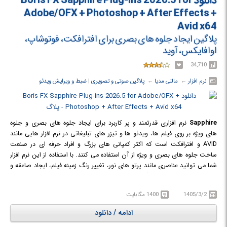
دانلود Boris FX Sapphire Plug-ins 2026.5 for
آن را به راحتی به مشتری نشان دهید.
Adobe/OFX + Photoshop + After Effects +
Avid x64
پلاگین ایجاد جلوه های بصری برای افترافکت، فوتوشاپ،
او‎اف‎ایکس، آوید
34,710
نرم افزار
← ‏
مالتی مدیا
← ‏
پلاگین صوتی و تصویری
‏|
ضبط و ویرایش ویدئو
Sapphire
نرم افزاری قدرتمند و پر کاربرد برای ایجاد جلوه های بصری و جلوه
های ویژه بر روی فیلم ها، ویدئو ها و تیزر های تبلیغاتی در نرم افزار هایی مانند
AVID و افترافکت است که اکثر کمپانی های بزرگ و افراد حرفه ای در صنعت
ساخت جلوه های بصری و ویژه از آن استفاده می کنند. با استفاده از این نرم افزار
شما می توانید عناصری مانند پرتو های نور، تغییر رنگ زمینه فیلم، ایجاد صاعقه و
صد ها جلوه ی بی نظیر دیگر را به فیلم ها و ویدئو هایتان بیفزایید.
1405/3/2
1400 مگابایت
ادامه / دانلود