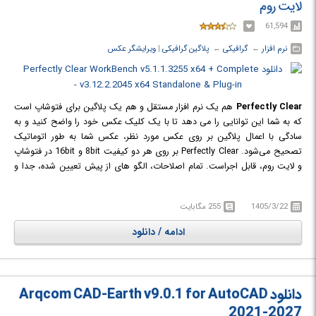
لایت روم
61,594
نرم افزار
← ‏
گرافیکی
← ‏
پلاگین گرافیکی
‏|
ویرایشگر عکس
Perfectly Clear
هم یک نرم افزار مستقل و هم یک پلاگین برای فتوشاپ است
که به شما این توانایی را می دهد تا با یک کلیک عکس خود را واضح کنید و به
سادگی با اعمال پلاگین بر روی عکس مورد نظر، عکس شما به طور اتوماتیک
تصحیح می‌شود. Perfectly Clear بر روی هر دو کیفیت 8bit و 16bit در فتوشاپ
و لایت روم، قابل اجراست. تمام اصلاحات، الگو های از پیش تعیین شده، جدا و
مستقل، با این پلاگین در اختیار شماست.
1405/3/22
255 مگابایت
ادامه / دانلود
دانلود Arqcom CAD-Earth v9.0.1 for AutoCAD
2021-2027