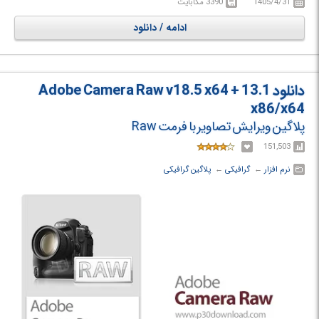
1405/4/31
3390 مگابایت
Maxon Red Giant انتخابی ایده‌آل برای کسانی است که به دنبال جلوه‌های
بصری قدرتمند، گردش کار سریع و کیفیت سینمایی هستند.
ادامه / دانلود
دانلود Adobe Camera Raw v18.5 x64 + 13.1
x86/x64
پلاگین ویرایش تصاویر با فرمت Raw
151,503
نرم افزار
← ‏
گرافیکی
← ‏
پلاگین گرافیکی