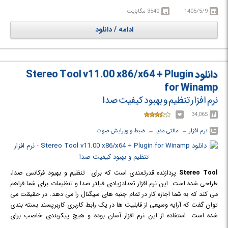
طور خودکار طیف رنگی صحیح را برای فضاهای رنگی 709 و 601 تشخیص می
1405/5/9
3540 مگابایت
دهند و یا فیلتر Broadcast Safe یکی از راه حل های مفیدی است که قطعا به
آن نیاز خواهید داشت. کافیست پریست استاندارد پخش مورد نظر را انتخاب
ادامه / دانلود
کنید تا فیلتر به طور خودکار نتیجه نهایی تصویر کامل را تولید کند. از سوی دیگر
ویرایش ویدئو های 360 یک کار وقت گیر است که VR Unit با ارائه 5 فیلتر بهینه
سازی شده 360 جدید به سرعت بخشیدن عملیات ویرایش کمک می کند. استفاده
از پس زمینه سبز رنگ برای حذف پس زمینه در عکس ها و ویدئو ها نیز یکی دیگر
دانلود Stereo Tool v11.00 x86/x64 + Plugin
از ده ها کاربرد مفید این مجموعه پلاگین است.
for Winamp
نرم افزار تنظیم و بهبود کیفیت صدا
34,065
نرم افزار
← ‏
مالتی مدیا
← ‏
ضبط و ویرایش صوت
Stereo Tool
پردازنده قدرتمندی است که برای تنظیم و بهبود فرکانس صدا،
طراحی شده است. این نرم افزار تعدادزیادی فیلتر صدا و تنظیمات برای شما فراهم
می کند که به شما اجازه کار در تمام جنبه های سیگنال را می دهد. در حقیقت می
توان گفت که آرایه وسیعی از قابلیت ها در یک رابط کاربری کاربرپسند بسته بندی
شده است. استفاده از این نرم افزار آسان بوده و هیچ پیکربندی خاصب برای
استفاده نیاز ندارد و هر دو گروه کاربران مبتدی و حرفه ای به خوبی می توانند از