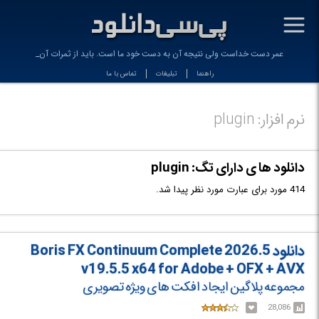
-
عمر دست خداست ولی نتیجه آن به دست خود ما است. باید از ثمرات آن بهره_
راهنما
تبلیغات
تماس با ما
نرم افزار: plugin
دانلود ها ی دارای تگ: plugin
414 مورد برای عبارت مورد نظر پیدا شد.
دانلود Boris FX Continuum Complete 2026.5
v19.5.5 x64 for Adobe + OFX + AVX
مجموعه پلاگین ایجاد افکت های ویژه تصویری
28,086