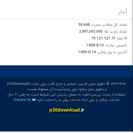
آمار
تعداد کل مطالب سایت:
55,698
تعداد بازدید ها:
2,997,507,595
IP شما:
79.127.127.71
تاسیس سایت:
1384/4/10
آخرین به روز رسانی:
1405/5/14
۱۳۸۳-۱۴۰۵ © حقوق متون فارسی، تصاویر و طرح قالب برای سایت p30download
و حقوق سایر محتوا برای پدیدآورنده آن محفوظ هست.
استفاده از سایت پی‌سی‌دانلود، به معنای پذیرش
این شرایط
است، به پاس ۲۱ سال
❤️
خدمات رایگان و برای ارائه خدمات بهتر، ما را
حمایت کنید
Donate Us
p30download