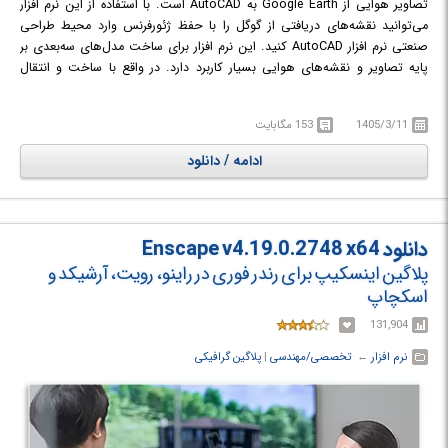
تصاویر هوایی از Google Earth به AutoCAD است. با استفاده از این نرم افزار
می‌توانید نقشه‌های دریافتی از گوگل را با حفظ ژئورفرنس وارد محیط طراحی
صنعتی نرم افزار AutoCAD کنید. این نرم افزار برای ساخت مدل‌های سه‌بعدی بر
پایه تصاویر و نقشه‌های هوایی بسیار کاربرد دارد. در واقع با ساخت و انتقال
مش‌ها بین دو نرم افزار می‌توانید تعامل بسیار خوبی برقرار کنید و سرعت طراحی
مدل‌های خود را چند برابر کنید. این نرم افزار به گونه‌ای طراحی شده که با افزودن
1405/3/11
153 مگابایت
برچسب‌های مختلف مانع از انتقال قسمت‌های تکراری و هم‌پوشانی شده که در
نتیجه آن کیفیت طراحی‌های شما افزایش می‌یابد.
ادامه / دانلود
دانلود Enscape v4.19.0.2748 x64
پلاگین اینسکیپ برای رندر فوری در راینو، رویت، آرشیکد و
اسکچاپ
131,904
نرم افزار
← ‏
تخصصی/مهندسی
‏|
پلاگین گرافیکی