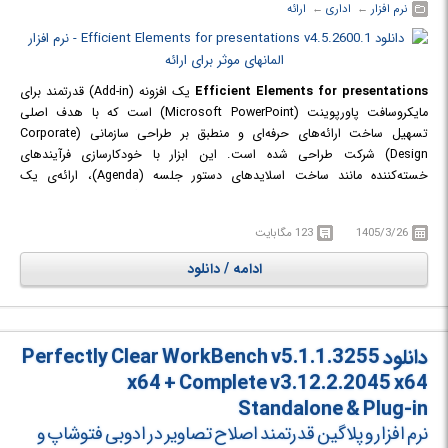
نرم افزار
← ‏
اداری
← ‏
ارائه
Efficient Elements for presentations
یک افزونه (Add-in) قدرتمند برای
مایکروسافت پاورپوینت (Microsoft PowerPoint) است که با هدف اصلی
تسهیل ساخت ارائه‌های حرفه‌ای و منطبق بر طراحی سازمانی (Corporate
Design) شرکت طراحی شده است. این ابزار با خودکارسازی فرآیندهای
خسته‌کننده مانند ساخت اسلایدهای دستور جلسه (Agenda)، ارائه‌ی یک
کتابخانه‌ی جامع از اسلایدها و المان‌ها، و کنترل یکپارچگی طراحی، به کاربران
اجازه می‌دهد ارائه‌هایی سریع‌تر، دقیق‌تر و بصری‌تر بسازند. این افزونه با امکاناتی
1405/3/26
123 مگابایت
مانند نقشه‌های قابل ویرایش و نمودارهای تعاملی، سطح جدیدی از حرفه‌ای‌گری
را به پاورپوینت اضافه می‌کند.
ادامه / دانلود
دانلود Perfectly Clear WorkBench v5.1.1.3255
x64 + Complete v3.12.2.2045 x64
Standalone & Plug-in
نرم افزار و پلاگین قدرتمند اصلاح تصاویر در ادوبی فتوشاپ و