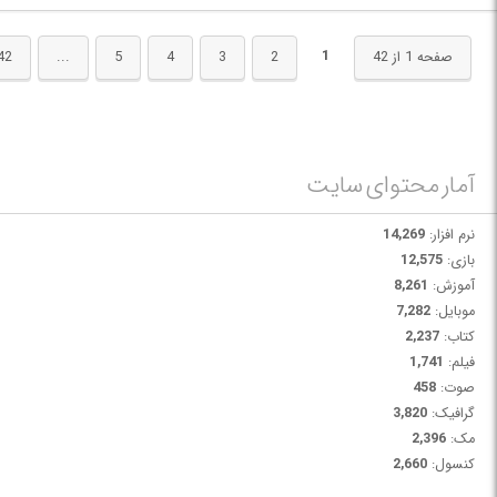
1
صفحه 1 از 42
2
3
4
5
...
42
آمار محتوای سایت
نرم افزار:
14,269
بازی:
12,575
آموزش:
8,261
موبایل:
7,282
کتاب:
2,237
فیلم:
1,741
صوت:
458
گرافیک:
3,820
مک:
2,396
کنسول:
2,660