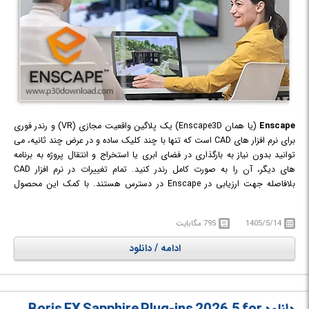
Enscape
(یا همان Enscape3D) یک پلاگین واقعیت مجازی (VR) و رندر فوری
برای نرم افزار های CAD است که تنها با چند کلیک ساده و در عرض چند ثانیه، می
توانید بدون نیاز به بارگذاری در فضای ابری یا استخراج و انتقال پروژه به برنامه
های دیگر، آن را به صورت کامل رندر کنید. تمام تغییرات در نرم افزار CAD
بلافاصله جهت ارزیابی در Enscape در دسترس هستند. با کمک این محصول
قدرتمند شما می توانید به سرعت طرح های متفاوتی را ایجاد کرده و جهت ارائه
به مشتریان خود ارسال کنید. اگر مشتری بخواهد تغییرات متفاوتی را در قسمتی
1405/5/14
795 مگابایت
از طرح ببیند، Enscape بلافاصله تغییراتی را که شما در پروژه ایجاد می کنید،
حتی به صورت VR نشان می دهد.
ادامه / دانلود
دیگر نیازی نیست زاویه دید خود را قبل از رندر با دقت تنظیم کنید. کافیست
Enscape را باز کنید و درمحیط به هر نقطه ای که می خواهید پروازکنید.
Enscape پلاگینی برای Revit است که به شما کمک می کند تا پروژه معماری خود
را با یک کلیک رندر نموده و به صورت واقعی و realtime درون پروژه گردش کنید و