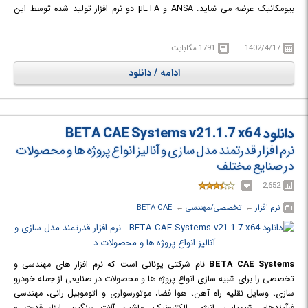
بیومکانیک عرضه می نماید. ANSA و µETA دو نرم افزار تولید شده توسط این
شرکت می باشند که جهت پیش پردازش و پس پردازش کاربرد دارند.
1402/4/17
1791 مگابایت
ادامه / دانلود
دانلود BETA CAE Systems v21.1.7 x64
نرم افزار قدرتمند مدل سازی و آنالیز انواع پروژه ها و محصولات
در صنایع مختلف
2,652
نرم افزار
← ‏
تخصصی/مهندسی
← ‏
BETA CAE
BETA CAE Systems
نام شرکتی یونانی است که نرم افزار های مهندسی و
تخصصی را برای شبیه سازی انواع پروژه ها و محصولات در صنایعی از جمله خودرو
سازی، وسایل نقلیه راه آهن، هوا فضا، موتورسواری و اتوموبیل رانی، مهندسی
فرآیندهای شیمیایی، انرژی، الکترونیک، ماشین آلات سنگین، ابزار قدرت و