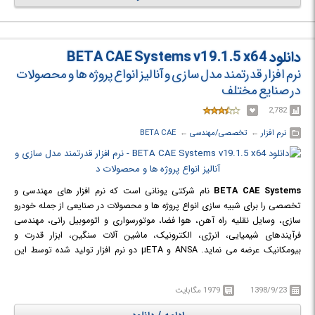
دادند.
در دوره آموزشی Apache Kafka Series - KSQL on ksqlDB for Stream
Processing ! با آموزش آپاچی کافکا و کا اس کیو ال برای خواندن جریان اشنا
خواهید شد.
دانلود BETA CAE Systems v19.1.5 x64
نرم افزار قدرتمند مدل سازی و آنالیز انواع پروژه ها و محصولات
در صنایع مختلف
2,782
نرم افزار
← ‏
تخصصی/مهندسی
← ‏
BETA CAE
BETA CAE Systems
نام شرکتی یونانی است که نرم افزار های مهندسی و
تخصصی را برای شبیه سازی انواع پروژه ها و محصولات در صنایعی از جمله خودرو
سازی، وسایل نقلیه راه آهن، هوا فضا، موتورسواری و اتوموبیل رانی، مهندسی
فرآیندهای شیمیایی، انرژی، الکترونیک، ماشین آلات سنگین، ابزار قدرت و
بیومکانیک عرضه می نماید. ANSA و µETA دو نرم افزار تولید شده توسط این
شرکت می باشند که جهت پیش پردازش و پس پردازش کاربرد دارند.
1398/9/23
1979 مگابایت