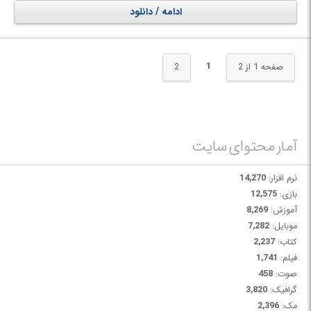
ادامه / دانلود
1
صفحه 1 از 2
2
آمار محتوای سایت
نرم افزار:
14,270
بازی:
12,575
آموزش:
8,269
موبایل:
7,282
کتاب:
2,237
فیلم:
1,741
صوت:
458
گرافیک:
3,820
مک:
2,396