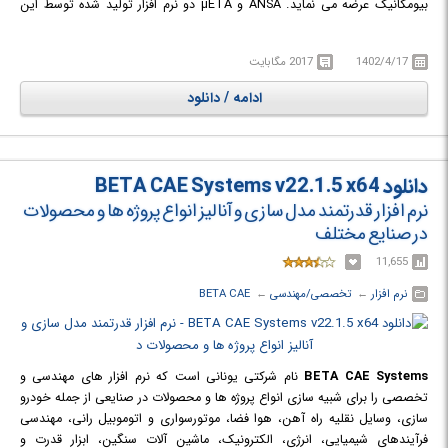
بیومکانیک عرضه می نماید. ANSA و µETA دو نرم افزار تولید شده توسط این
شرکت می باشند که جهت پیش پردازش و پس پردازش کاربرد دارند.
1402/4/17
2017 مگابایت
ادامه / دانلود
دانلود BETA CAE Systems v22.1.5 x64
نرم افزار قدرتمند مدل سازی و آنالیز انواع پروژه ها و محصولات
در صنایع مختلف
11,655
نرم افزار
← ‏
تخصصی/مهندسی
← ‏
BETA CAE
BETA CAE Systems
نام شرکتی یونانی است که نرم افزار های مهندسی و
تخصصی را برای شبیه سازی انواع پروژه ها و محصولات در صنایعی از جمله خودرو
سازی، وسایل نقلیه راه آهن، هوا فضا، موتورسواری و اتوموبیل رانی، مهندسی
فرآیندهای شیمیایی، انرژی، الکترونیک، ماشین آلات سنگین، ابزار قدرت و