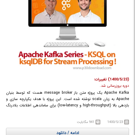
(1400/5/23) تغییرات:
دوره بروزرسانی شد.
Apache Kafka یک پروژه متن باز message broker هست که توسط بنیان
Apache به زبان scala نوشته شده است. این پروژه با هدف یکپارچه سازی و
بازدهی بالا (high-throughput و low-latency) برای ساماندهی اطلاعات بلادرنگ
(realtime) طراحی شده است. Apache Kafka در واقع اول توسط linkedin
توسعه پیدا کرد تا زمانی که در سال ۲۰۱۱ به صورت متن باز درآمد. و بعد از تکمیل
1400/5/23
941 مگابایت
شدن توسط بنیان Apache مهندس هایی که روی این پروژه در linkedin کار
میکردند با ثبت یک شرکت به نام Confluent با تمرکز روی Kafka آن را توسعه
ادامه / دانلود