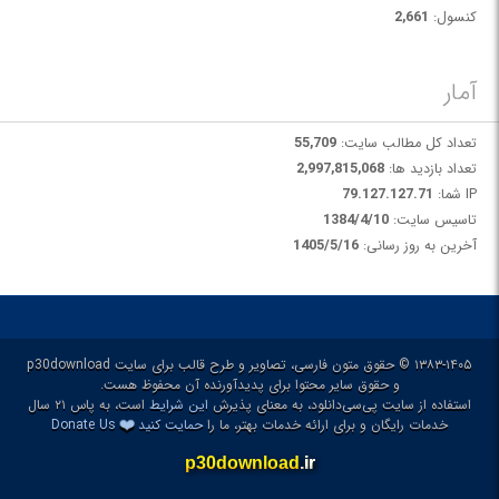
کنسول:
2,661
آمار
تعداد کل مطالب سایت:
55,709
تعداد بازدید ها:
2,997,815,068
IP شما:
79.127.127.71
تاسیس سایت:
1384/4/10
آخرین به روز رسانی:
1405/5/16
۱۳۸۳-۱۴۰۵ © حقوق متون فارسی، تصاویر و طرح قالب برای سایت p30download
و حقوق سایر محتوا برای پدیدآورنده آن محفوظ هست.
استفاده از سایت پی‌سی‌دانلود، به معنای پذیرش
این شرایط
است، به پاس ۲۱ سال
❤️
خدمات رایگان و برای ارائه خدمات بهتر، ما را
حمایت کنید
Donate Us
p30download