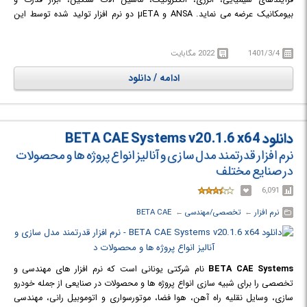
بیومکانیک عرضه می نماید. ANSA و µETA دو نرم افزار تولید شده توسط این
شرکت می باشند که جهت پیش پردازش و پس پردازش کاربرد دارند.
1401/3/4
2022 مگابایت
ادامه / دانلود
دانلود BETA CAE Systems v20.1.6 x64
نرم افزار قدرتمند مدل سازی و آنالیز انواع پروژه ها و محصولات
در صنایع مختلف
6,091
نرم افزار
← ‏
تخصصی/مهندسی
← ‏
BETA CAE
BETA CAE Systems
نام شرکتی یونانی است که نرم افزار های مهندسی و
تخصصی را برای شبیه سازی انواع پروژه ها و محصولات در صنایعی از جمله خودرو
سازی، وسایل نقلیه راه آهن، هوا فضا، موتورسواری و اتوموبیل رانی، مهندسی