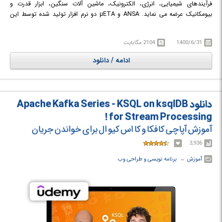
فرآیندهای شیمیایی، انرژی، الکترونیک، ماشین آلات سنگین، ابزار قدرت و
بیومکانیک عرضه می نماید. ANSA و µETA دو نرم افزار تولید شده توسط این
شرکت می باشند که جهت پیش پردازش و پس پردازش کاربرد دارند.
1400/6/31
2104 مگابایت
ادامه / دانلود
دانلود Apache Kafka Series - KSQL on ksqlDB
for Stream Processing !
آموزش آپاچی کافکا و کا اس کیو ال برای خواندن جریان
3,936
آموزش
← ‏
برنامه نویسی و طراحی وب