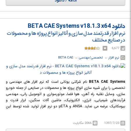
ادامه / دانلود
دانلود BETA CAE Systems v18.1.3 x64
نرم افزار قدرتمند مدل سازی و آنالیز انواع پروژه ها و محصولات
در صنایع مختلف
6,677
نرم افزار
← ‏
تخصصی/مهندسی
← ‏
BETA CAE
BETA CAE Systems
نام شرکتی یونانی است که نرم افزار های مهندسی و
تخصصی را برای شبیه سازی انواع پروژه ها و محصولات در صنایعی از جمله خودرو
سازی، وسایل نقلیه راه آهن، هوا فضا، موتورسواری و اتوموبیل رانی، مهندسی
فرآیندهای شیمیایی، انرژی، الکترونیک، ماشین آلات سنگین، ابزار قدرت و
بیومکانیک عرضه می نماید. ANSA و µETA دو نرم افزار تولید شده توسط این
شرکت می باشند که جهت پیش پردازش و پس پردازش کاربرد دارند.
1397/7/23
2066 مگابایت