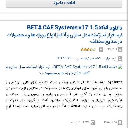
ادامه / دانلود
دانلود BETA CAE Systems v17.1.5 x64
نرم افزار قدرتمند مدل سازی و آنالیز انواع پروژه ها و محصولات
در صنایع مختلف
12,918
نرم افزار
← ‏
تخصصی/مهندسی
← ‏
BETA CAE
BETA CAE Systems
نام شرکتی یونانی است که نرم افزار های مهندسی و
تخصصی را برای شبیه سازی انواع پروژه ها و محصولات در صنایعی از جمله خودرو
سازی، وسایل نقلیه راه آهن، هوا فضا، موتورسواری و اتوموبیل رانی، مهندسی
فرآیندهای شیمیایی، انرژی، الکترونیک، ماشین آلات سنگین، ابزار قدرت و
بیومکانیک عرضه می نماید. ANSA و µETA دو نرم افزار تولید شده توسط این
شرکت می باشند که جهت پیش پردازش و پس پردازش کاربرد دارند.
1397/5/9
1786 مگابایت