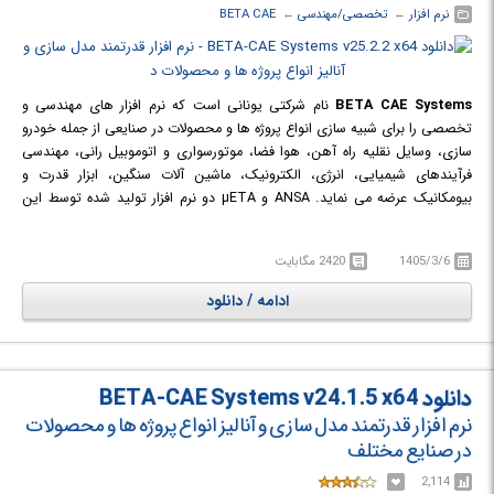
نرم افزار
← ‏
تخصصی/مهندسی
← ‏
BETA CAE
BETA CAE Systems
نام شرکتی یونانی است که نرم افزار های مهندسی و
تخصصی را برای شبیه سازی انواع پروژه ها و محصولات در صنایعی از جمله خودرو
سازی، وسایل نقلیه راه آهن، هوا فضا، موتورسواری و اتوموبیل رانی، مهندسی
فرآیندهای شیمیایی، انرژی، الکترونیک، ماشین آلات سنگین، ابزار قدرت و
بیومکانیک عرضه می نماید. ANSA و µETA دو نرم افزار تولید شده توسط این
شرکت می باشند که جهت پیش پردازش و پس پردازش کاربرد دارند.
1405/3/6
2420 مگابایت
ادامه / دانلود
دانلود BETA-CAE Systems v24.1.5 x64
نرم افزار قدرتمند مدل سازی و آنالیز انواع پروژه ها و محصولات
در صنایع مختلف
2,114