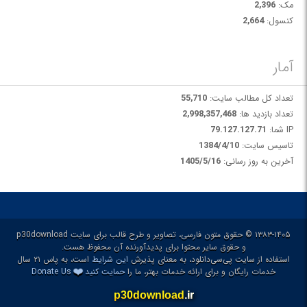
مک:
2,396
کنسول:
2,664
آمار
تعداد کل مطالب سایت:
55,710
تعداد بازدید ها:
2,998,357,468
IP شما:
79.127.127.71
تاسیس سایت:
1384/4/10
آخرین به روز رسانی:
1405/5/16
۱۳۸۳-۱۴۰۵ © حقوق متون فارسی، تصاویر و طرح قالب برای سایت p30download
و حقوق سایر محتوا برای پدیدآورنده آن محفوظ هست.
استفاده از سایت پی‌سی‌دانلود، به معنای پذیرش
این شرایط
است، به پاس ۲۱ سال
❤️
خدمات رایگان و برای ارائه خدمات بهتر، ما را
حمایت کنید
Donate Us
p30download