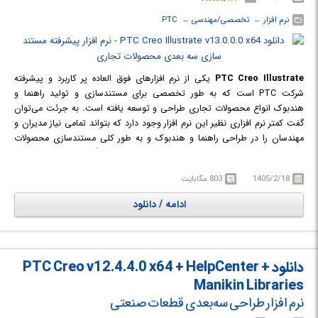
نرم افزار
← ‏
تخصصی/مهندسی
← ‏
PTC
PTC Creo Illustrate
یکی از نرم افزارهای فوق العاده پر کاربرد و پیشرفته
شرکت PTC است که به طور تخصصی برای مستندسازی و تولید راهنما و
هندبوک انواع محصولات تجاری طراحی و توسعه یافته است. به جرئت می‌توان
گفت کمتر نرم افزاری نظیر این نرم افزار وجود دارد که بتواند تمامی نیاز مدیران و
مهندسان را در طراحی راهنما و هندبوک و به طور کلی مستندسازی محصولات
تجاری برطرف نماید. این نرم افزار قابلیت‌های طراحی کاملاً سه بعدی برای ساخت
انوع راهنمای دستی و چاپی را در اختیار کابران می‌گذارد. با استفاده از این نرم افزار
1405/2/18
803 مگابایت
می‌توان قسمت‌های مختلف یک محصول را مستندسازی کرد و آن را در قالب یک
کاتالوگ یا هندبوک کاملاً گرافیکی و سه بعدی منتشر کرد.
ادامه / دانلود
این نرم افزار قادر است تا انیمیشن‌های سه بعدی از دستور راهنمای کار با یک
دستگاه یا محصول تولید کرده و به همراه زیرنویس منتشر کند. امکان ترجمه
زیرنویس به چندین زبان وجود داشته و کاملاً سعی شده تا فیلم‌ها و آموزش‌های
ساخته شده ساده و قابل فهم باشند.
دانلود PTC Creo v12.4.4.0 x64 + HelpCenter +
Manikin Libraries
نرم افزار طراحی سه‌بعدی قطعات صنعتی