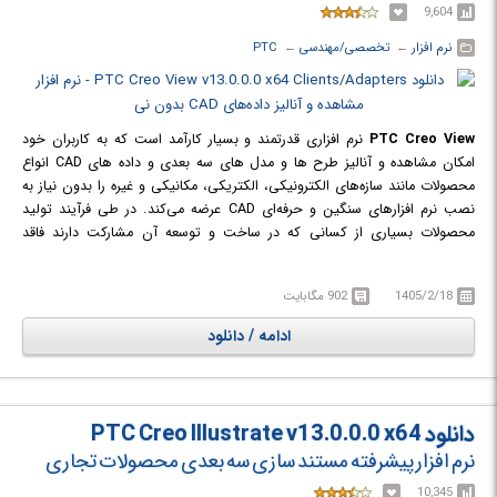
9,604
نرم افزار
← ‏
تخصصی/مهندسی
← ‏
PTC
PTC Creo View
نرم افزاری قدرتمند و بسیار کارآمد است که به کاربران خود
امکان مشاهده و آنالیز طرح ها و مدل های سه بعدی و داده های CAD انواع
محصولات مانند سازه‌های الکترونیکی، الکتریکی، مکانیکی و غیره را بدون نیاز به
نصب نرم افزارهای سنگین و حرفه‌ای CAD عرضه می‌کند. در طی فرآیند تولید
محصولات بسیاری از کسانی که در ساخت و توسعه آن مشارکت دارند فاقد
نرم‌افزارهای CAD برای مشاهده‌ی طرح و آنالیز آن هستند و به علاوه ممکن است
که برخی از افراد تنها با جنبه‌های مهندسی قطعات و پارت‌ها و نه مدل ساخته شده
1405/2/18
902 مگابایت
سرو کار داشته باشند و از این رو توانایی کار با نرم افزار های CAD برای آن‌ها دشوار
است. با بهره‌گیری از این نرم افزار می‌توان تمامی قسمت‌ها و حتی جزئی‌ترین
ادامه / دانلود
پارت‌ها را مشاهده، بررسی و آنالیز نمود و اطمینان داشت که طراحی اولیه به هیچ
عنوان خراب و دستکاری نخواهد شد.
دانلود PTC Creo Illustrate v13.0.0.0 x64
نرم افزار پیشرفته مستند سازی سه بعدی محصولات تجاری
10,345