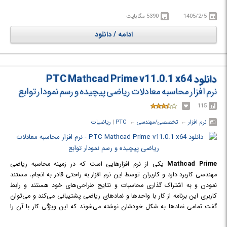
ماشین‌ های CNC است که در کمال سادگی استفاده، امکان مانور ماشین‌کاری روی
1405/2/5
5390 مگابایت
پیچیده‌ترین سطوح را دارا است.
از طرفی در محیط Mold به قابلیت‌ها و آرشیو بی‌نظیری از قطعات استاندارد برای
ادامه / دانلود
صنعت قالب‌سازی دست خواهید یافت. در محیط Drawing به زیباترین و
فنی‌ترین نقشه‌های دو بعدی با رعایت دقیق‌ترین نکات و استانداردهای نقشه
کشی از مدل‌های سه بعدی دست می‌یابید.
دانلود PTC Mathcad Prime v11.0.1 x64
نرم افزار محاسبه معادلات ریاضی پیچیده و رسم نمودار توابع
115
نرم افزار
← ‏
تخصصی/مهندسی
← ‏
PTC
‏|
ریاضیات
Mathcad Prime
یکی از نرم افزارهایی است که در زمینه محاسبه ریاضی
مهندسی کاربرد دارد و کاربران توسط این نرم افزار به راحتی قادر به انجام، مستند
نمودن و به اشتراک گذاری محاسبات و نتایج طراحی‌های خود هستند و رابط
کاربری این برنامه از کار با واحدها و نمادهای ریاضی پشتیبانی می‌کند و می‌توان
گفت تمامی نمادها به شکل خودشان نوشته می‌شوند که این ویژگی کار با آن را
بسیار آسان نموده است. این نرم افزار علاوه بر اینکه مانند یک ماشین حساب در