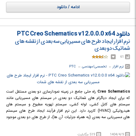
از طرفی در محیط Mold به قابلیت‌ها و آرشیو بی‌نظیری از قطعات استاندارد برای
ادامه / دانلود
صنعت قالب‌سازی دست خواهید یافت. در محیط Drawing به زیباترین و
فنی‌ترین نقشه‌های دو بعدی با رعایت دقیق‌ترین نکات و استانداردهای نقشه
کشی از مدل‌های سه بعدی دست می‌یابید.
دانلود PTC Creo Schematics v12.0.0.0 x64
نرم افزار ایجاد طرح های مسیریابی سه بعدی از نقشه های
شماتیک دو بعدی
61
نرم افزار
← ‏
تخصصی/مهندسی
← ‏
PTC
Creo Schematics
راه حلی جامع در زمینه نمودارسازی دو بعدی مستقل است
که برای ایجاد دیاگرام های شماتیک دو بعدی در سیستم های مسیریابی مانند
سیستم های کابل کشی، لوله کشی، سیستم تهویه مطبوع و سیستم های
هیدرولیکی (HVAC) کاربرد دارد. این نرم افزار فرآیند ایجاد طرح های سیستم
های مسیریابی سه بعدی (به همراه جزئیات آن ها)، از طرح های دو بعدی موجود
در Creo Parametric و Creo Elements/Direct، را به صورت خودکار انجام می
دهد.
1404/4/9
519 مگابایت