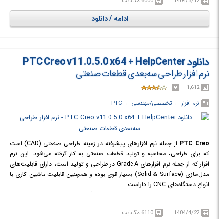
1404/5/12
6000 مگابایت
پیچیده‌ترین سطوح را دارا است.
از طرفی در محیط Mold به قابلیت‌ها و آرشیو بی‌نظیری از قطعات استاندارد برای
ادامه / دانلود
صنعت قالب‌سازی دست خواهید یافت. در محیط Drawing به زیباترین و
فنی‌ترین نقشه‌های دو بعدی با رعایت دقیق‌ترین نکات و استانداردهای نقشه
کشی از مدل‌های سه بعدی دست می‌یابید.
دانلود PTC Creo v11.0.5.0 x64 + HelpCenter
نرم افزار طراحی سه‌بعدی قطعات صنعتی
1,612
نرم افزار
← ‏
تخصصی/مهندسی
← ‏
PTC
PTC Creo
از جمله نرم افزارهای پیشرفته در زمینه طراحی صنعتی (CAD) است
که برای طراحی، محاسبه و تولید قطعات صنعتی به کار گرفته می‌شود. این نرم
افزار که از جمله نرم افزارهای Grade-A در طراحی و تولید است، دارای قابلیت‌های
مدل‌سازی (Solid & Surface) بسیار قوی بوده و همچنین قابلیت ماشین کاری با
انواع دستگاه‌های CNC را داراست.
از برجسته‌ترین این مزایا قابلیت ماشین‌کاری و گرفتن G-Code استثنایی آن برای
ماشین‌ های CNC است که در کمال سادگی استفاده، امکان مانور ماشین‌کاری روی
1404/4/22
6110 مگابایت
پیچیده‌ترین سطوح را دارا است.