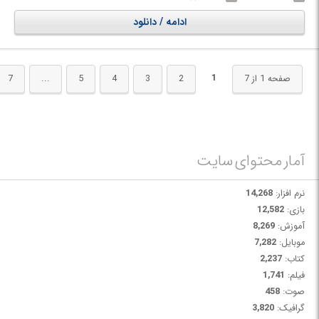
PTC Creo Schematics بیشتر کارها را به صورت اتوماتیک انجام می دهد، این
نرم افزار از طریق تفسیر صحیح منطق دو بعدی طرح ها و سپس انتقال دقیق آن
ادامه / دانلود
ها به سه بعدی، موجب صرفه جویی در وقت، کاهش خطاها و از بین رفتن
فرآیندهای دستی خسته کننده می‌شود. علاوه بر این با گرفتن هوش طراحی
مکانیکی و الکتریکی در یک مدل دیجیتالی، کیفیت محصول را بهبود می بخشد.
بنابراین با استفاده از امکاناتی که Creo Schematics فراهم می کند، متخصصان
1
صفحه 1 از 7
2
3
4
5
...
7
طراحی در چندین رشته می توانند روند توسعه محصول را ساده کرده و به طور
موثرتری با یکدیگر همکاری داشته باشند.
آمار محتوای سایت
نرم افزار:
14,268
بازی:
12,582
آموزش:
8,269
موبایل:
7,282
کتاب:
2,237
فیلم:
1,741
صوت:
458
گرافیک:
3,820