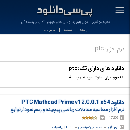
-
«هیچ موفقیتی بدون باور به توانایی‌های خویش آغاز نمی‌شود» آلبرت
راهنما
تبلیغات
تماس با ما
نرم افزار: ptc
دانلود ها ی دارای تگ: ptc
63 مورد برای عبارت مورد نظر پیدا شد.
دانلود PTC Mathcad Prime v12.0.0.1 x64
نرم افزار محاسبه معادلات ریاضی پیچیده و رسم نمودار توابع
17,209
نرم افزار
← ‏
تخصصی/مهندسی
← ‏
PTC
‏|
ریاضیات