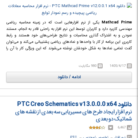
Mathcad Prime
یکی از نرم افزارهایی است که در زمینه محاسبه ریاضی
مهندسی کاربرد دارد و کاربران توسط این نرم افزار به راحتی قادر به انجام، مستند
نمودن و به اشتراک گذاری محاسبات و نتایج طراحی‌های خود هستند و رابط
کاربری این برنامه از کار با واحدها و نمادهای ریاضی پشتیبانی می‌کند و می‌توان
گفت تمامی نمادها به شکل خودشان نوشته می‌شوند که این ویژگی کار با آن را
بسیار آسان نموده است. این نرم افزار علاوه بر اینکه مانند یک ماشین حساب در
انجام محاسبات عمل می‌کند، امکان کشیدن توابع دو بعدی و سه بعدی را نیز
1405/4/17
980 مگابایت
فراهم نموده است. این نرم افزار یکی از نرم افزارهای ریاضی است که دارای
قابلیت‌های فراوان از قبیل محاسبه مشتق و انتگرال (معین و نامعین) و حل انواع
ادامه / دانلود
معادلات جبری و محاسبه انواع حدها و انجام عملیات ماتریسی و حل انواع دستگاه
معادلات و انجام تبدیلاتی مانند لاپلاس و فوریه و عکس این تبدیلات و دارای
قابلیت برنامه نویسی و تبدیل واحدها است.
دانلود PTC Creo Schematics v13.0.0.0 x64
نرم افزار ایجاد طرح های مسیریابی سه بعدی از نقشه های
شماتیک دو بعدی
6,467
نرم افزار
← ‏
تخصصی/مهندسی
← ‏
PTC