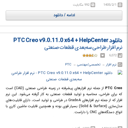
انجام محاسبات عمل می‌کند، امکان کشیدن توابع دو بعدی و سه بعدی را نیز
1405/2/1
992 مگابایت
فراهم نموده است. این نرم افزار یکی از نرم افزارهای ریاضی است که دارای
قابلیت‌های فراوان از قبیل محاسبه مشتق و انتگرال (معین و نامعین) و حل انواع
ادامه / دانلود
معادلات جبری و محاسبه انواع حدها و انجام عملیات ماتریسی و حل انواع دستگاه
معادلات و انجام تبدیلاتی مانند لاپلاس و فوریه و عکس این تبدیلات و دارای
قابلیت برنامه نویسی و تبدیل واحدها است.
دانلود PTC Creo v9.0.11.0 x64 + HelpCenter
نرم افزار طراحی سه‌بعدی قطعات صنعتی
6,072
نرم افزار
← ‏
تخصصی/مهندسی
← ‏
PTC
PTC Creo
از جمله نرم افزارهای پیشرفته در زمینه طراحی صنعتی (CAD) است
که برای طراحی، محاسبه و تولید قطعات صنعتی به کار گرفته می‌شود. این نرم
افزار که از جمله نرم افزارهای Grade-A در طراحی و تولید است، دارای قابلیت‌های
مدل‌سازی (Solid & Surface) بسیار قوی بوده و همچنین قابلیت ماشین کاری با
انواع دستگاه‌های CNC را داراست.
از برجسته‌ترین این مزایا قابلیت ماشین‌کاری و گرفتن G-Code استثنایی آن برای
ماشین‌ های CNC است که در کمال سادگی استفاده، امکان مانور ماشین‌کاری روی