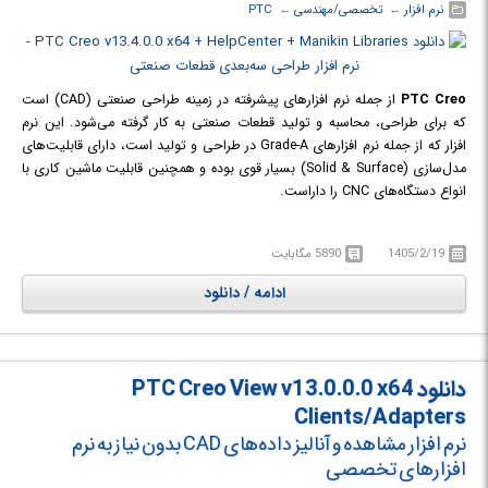
نرم افزار
← ‏
تخصصی/مهندسی
← ‏
PTC
PTC Creo
از جمله نرم افزارهای پیشرفته در زمینه طراحی صنعتی (CAD) است
که برای طراحی، محاسبه و تولید قطعات صنعتی به کار گرفته می‌شود. این نرم
افزار که از جمله نرم افزارهای Grade-A در طراحی و تولید است، دارای قابلیت‌های
مدل‌سازی (Solid & Surface) بسیار قوی بوده و همچنین قابلیت ماشین کاری با
انواع دستگاه‌های CNC را داراست.
از برجسته‌ترین این مزایا قابلیت ماشین‌کاری و گرفتن G-Code استثنایی آن برای
ماشین‌ های CNC است که در کمال سادگی استفاده، امکان مانور ماشین‌کاری روی
1405/2/19
5890 مگابایت
پیچیده‌ترین سطوح را دارا است.
از طرفی در محیط Mold به قابلیت‌ها و آرشیو بی‌نظیری از قطعات استاندارد برای
ادامه / دانلود
صنعت قالب‌سازی دست خواهید یافت. در محیط Drawing به زیباترین و
فنی‌ترین نقشه‌های دو بعدی با رعایت دقیق‌ترین نکات و استانداردهای نقشه
کشی از مدل‌های سه بعدی دست می‌یابید.
دانلود PTC Creo View v13.0.0.0 x64
Clients/Adapters
نرم افزار مشاهده و آنالیز داده‌های CAD بدون نیاز به نرم
افزارهای تخصصی