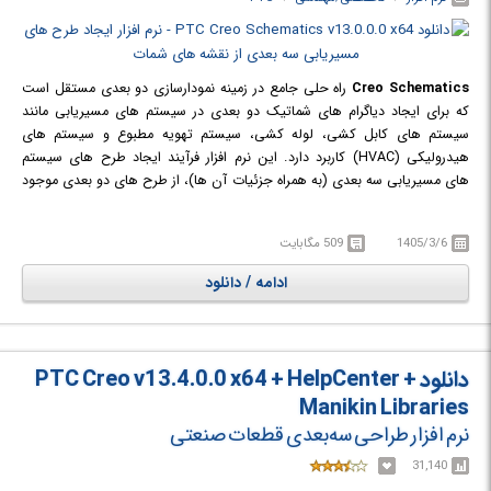
Creo Schematics
راه حلی جامع در زمینه نمودارسازی دو بعدی مستقل است
که برای ایجاد دیاگرام های شماتیک دو بعدی در سیستم های مسیریابی مانند
سیستم های کابل کشی، لوله کشی، سیستم تهویه مطبوع و سیستم های
هیدرولیکی (HVAC) کاربرد دارد. این نرم افزار فرآیند ایجاد طرح های سیستم
های مسیریابی سه بعدی (به همراه جزئیات آن ها)، از طرح های دو بعدی موجود
در Creo Parametric و Creo Elements/Direct، را به صورت خودکار انجام می
دهد.
1405/3/6
509 مگابایت
PTC Creo Schematics بیشتر کارها را به صورت اتوماتیک انجام می دهد، این
نرم افزار از طریق تفسیر صحیح منطق دو بعدی طرح ها و سپس انتقال دقیق آن
ادامه / دانلود
ها به سه بعدی، موجب صرفه جویی در وقت، کاهش خطاها و از بین رفتن
فرآیندهای دستی خسته کننده می‌شود. علاوه بر این با گرفتن هوش طراحی
مکانیکی و الکتریکی در یک مدل دیجیتالی، کیفیت محصول را بهبود می بخشد.
بنابراین با استفاده از امکاناتی که Creo Schematics فراهم می کند، متخصصان
دانلود PTC Creo v13.4.0.0 x64 + HelpCenter +
طراحی در چندین رشته می توانند روند توسعه محصول را ساده کرده و به طور
Manikin Libraries
موثرتری با یکدیگر همکاری داشته باشند.
نرم افزار طراحی سه‌بعدی قطعات صنعتی
31,140