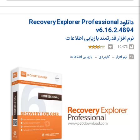
راحتی می توانید به کمک Runtime RAID Reconstructor آنها را بازیابی کنید.
دانلود Recovery Explorer Professional
v6.16.2.4894
نرم افزار قدرتمند بازیابی اطلاعات
10,473
نرم افزار
← ‏
کاربردی
← ‏
بازیابی اطلاعات