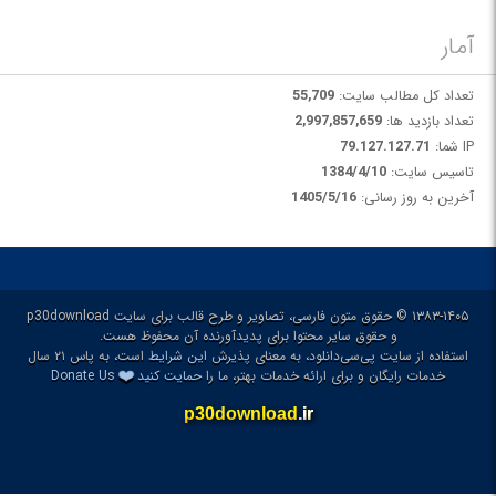
آمار
تعداد کل مطالب سایت:
55,709
تعداد بازدید ها:
2,997,857,659
IP شما:
79.127.127.71
تاسیس سایت:
1384/4/10
آخرین به روز رسانی:
1405/5/16
۱۳۸۳-۱۴۰۵ © حقوق متون فارسی، تصاویر و طرح قالب برای سایت p30download
و حقوق سایر محتوا برای پدیدآورنده آن محفوظ هست.
استفاده از سایت پی‌سی‌دانلود، به معنای پذیرش
این شرایط
است، به پاس ۲۱ سال
❤️
خدمات رایگان و برای ارائه خدمات بهتر، ما را
حمایت کنید
Donate Us
p30download