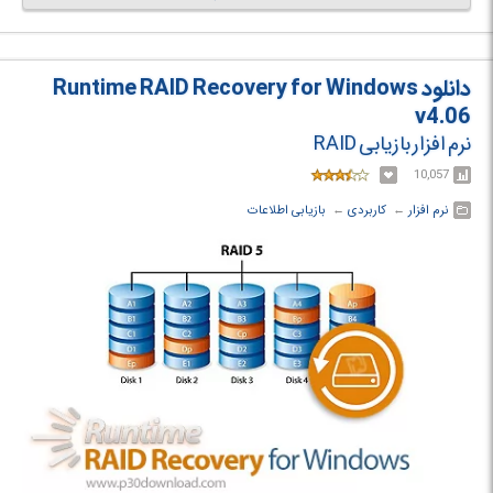
درایو های بکار رفته در سیستم های Synology, QNAP, ASUSTOR, Western
Digital, Thecus, TerraMaster و Buffalo NAS systems بپردازید.
دانلود Runtime RAID Recovery for Windows
v4.06
نرم افزار بازیابی RAID
10,057
نرم افزار
← ‏
کاربردی
← ‏
بازیابی اطلاعات