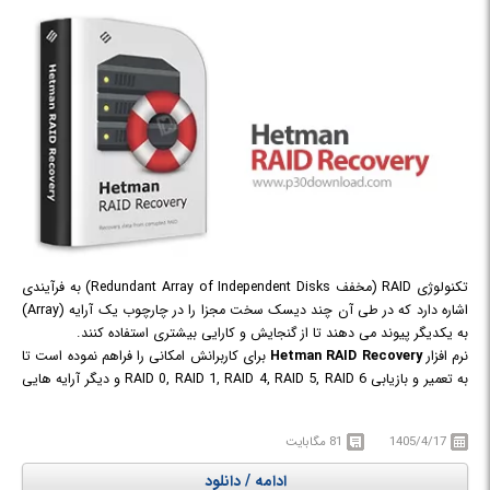
تکنولوژی RAID (مخفف Redundant Array of Independent Disks) به فرآیندی
اشاره دارد که در طی آن چند دیسک سخت مجزا را در چارچوب یک آرایه (Array)
به یکدیگر پیوند می دهند تا از گنجایش و کارایی بیشتری استفاده کنند.
نرم افزار
Hetman RAID Recovery
برای کاربرانش امکانی را فراهم نموده است تا
به تعمیر و بازیابی RAID 0, RAID 1, RAID 4, RAID 5, RAID 6 و دیگر آرایه هایی
که بوسیله اتصال چندین دیسک به کامپیوتر شما ایجاد شده اند، بپردازید. به
وسیله این نرم افزار می توانید داده های از دست رفته ای که بر روی یک یا چند
1405/4/17
81 مگابایت
هارددیسک متصل به سیستم تان ذخیره شده بودند و همچنین سرور های NAS را
ریکاوری کنید. با استفاده از Hetman RAID Recovery به استخراج داده از هارد
ادامه / دانلود