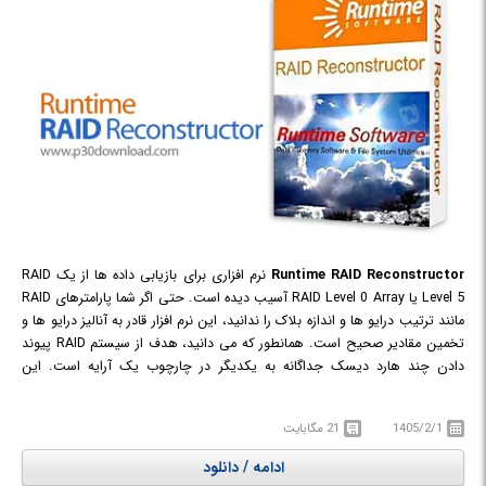
Runtime RAID Reconstructor
نرم افزاری برای بازیابی داده ها از یک RAID
Level 5 یا RAID Level 0 Array آسیب دیده است. حتی اگر شما پارامترهای RAID
مانند ترتیب درایو ها و اندازه بلاک را ندانید، این نرم افزار قادر به آنالیز درایو ها و
تخمین مقادیر صحیح است. همانطور که می دانید، هدف از سیستم RAID پیوند
دادن چند هارد دیسک جداگانه به یکدیگر در چارچوب یک آرایه است. این
موضوع باعث می‌شود تا کارایی و گنجایش هارد دیسک های ما افزایش پیدا کند،
همانطور که می دانید یک هارد دیسک حجیم با سرعت بالا بسیار گران قیمت
1405/2/1
21 مگابایت
است، به همین دلیل با کمک این روش می توان چند هارد دیسک ارزان قیمت را
به یکدیگر متصل کرد تا یک هارد دیسک با فضای بیشتر و کارایی بهتر تولید شود.
ادامه / دانلود
حال اگر اطلاعاتی از این هارد ها که بر پایه RAID می باشند از دست برود به