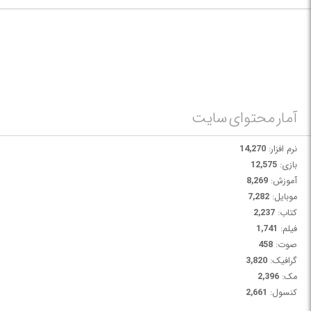
ایمیج بسازید و یا ایمیج های مجازی از آن تهیه کنید.
آمار محتوای سایت
نرم افزار:
14,270
بازی:
12,575
آموزش:
8,269
موبایل:
7,282
کتاب:
2,237
فیلم:
1,741
صوت:
458
گرافیک:
3,820
مک:
2,396
کنسول:
2,661