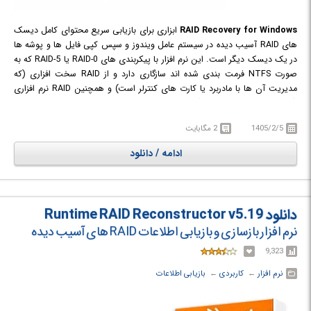
RAID Recovery for Windows
ابزاری برای بازیابی سریع محتوای کامل دیسک
های RAID آسیب دیده در سیستم عامل ویندوز و سپس کپی فایل ها و پوشه ها
در یک دیسک دیگر است. این نرم افزار با پیکربندی های RAID-0 یا RAID-5 که به
صورت NTFS فرمت بندی شده اند سازگاری دارد و از RAID سخت افزاری (که
مدیریت آن ها با مادربرد یا کارت های کنترلر است) و همچنین RAID نرم افزاری
(آرایه های دیسک داینامیک) پشتیبانی می کند. تنها کافیست درایو ها را از کنترلر
RAID را جدا نموده و آن را به صورت لوکال به سیستم خود متصل کنید و پس از
1405/2/5
2 مگابایت
این که به وسیله ی Windows Disk Management از تشخیص آن ها توسط
سیستم اطمینان حاصل کردید می توانید به وسیله RAID Recovery for
ادامه / دانلود
Windows به بازیابی اطلاعات بپردازید.
دانلود Runtime RAID Reconstructor v5.19
نرم افزار بازسازی و بازیابی اطلاعات RAID های آسیب دیده
9,323
نرم افزار
← ‏
کاربردی
← ‏
بازیابی اطلاعات