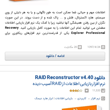
اطلاعات مهم و حیاتی شما ممکن است به طور ناگهانی و یا به هر دلیلی از روی
سیستم، هارد اکسترنال، فلش و ... پاک شده و از دست بروند. در این صورت
نگران از بین رفتن همیشگی آنها نباشید زیرا با کمک یک نرم افزار بازیابی اطلاعات
مطمئن می توانید تمام این اطلاعات را به صورت کامل بازیابی کنید.
Recovery
Explorer Professional
یکی از قدرتمندترین نرم افزارهای ریکاوری برای
بازیابی اطلاعات حذف شده از روی سیستم و انواع دستگاه های ذخیره سازی
جانبی مانند هارد اکسترنال، فلش USB، کارت های حافظه، کارت اس دی، میکرو
1397/4/24
20 مگابایت
اس دی و ... می باشد. بازیابی اطلاعات RAID یکی از دشوارترین روشهای بازیابی
اطلاعات می باشد. بازیابی اطلاعات از روی هاردی که به عنوان یک قطعه آسیب
ادامه / دانلود
دیده (Failed) در یک پیکربندی RAID قرار گرفته، مخصوصاً هنگامی که آرایه RAID
بهم ریخته باشد، بسیار دشوار است. با این حال این نرم افزار با ارائه طیف
گسترده ای از ابزارها قادر به انجام این کار و اسکن و بازیابی تمام فضای دیسک و
پارتیشن ها خواهد بود تا بتواند موارد از دست رفته را به سرعت شناسایی کرده و
دانلود RAID Reconstructor v4.40
بازیابی کند. علاوه بر این، قادر به رمزگشایی فضای دیسک برای دسترسی به داده
نرم افزار بازیابی اطلاعات از RAID آسیب دیده
ها و بازیابی اطلاعات نیز می باشد. Recovery Explorer Professional راه حل
مطمئن و قدرتمندیست که در مواقع بحرانی به کمک شما خواهد آمد.
11,533
نرم افزار
← ‏
کاربردی
← ‏
بازیابی اطلاعات
‏|
ابزار هارد دیسک