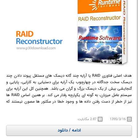
هدف اصلی فناوری RAID یا آرایه چند گانه دیسک های مستقل پیوند دادن چند
دیسک سخت جداگانه در چهارچوب یک آرایه برای دستیابی به کارایی، پایایی و
گنجایشی بیش از یک دیسک بزرگ و گران می باشد. همچنین کل این آرایه برای
سیستم عامل میزبان، به گونه ای یکپارچه رفتار می کند. بر همین اساس RAID ها
نیز از خطر از دست رفتن داده ها و وجود خطا در سکتور ها مصون نیستند که
برای رفع این معایب می توان از نرم افزار های مناسب بهره برد.
RAID
Reconstructor
نرم افزاری برای بازگردانی داده ها از انواع آرایه های 0 و یا 5
1395/3/16
2.87 مگابایت
سطحی با 2 تا 14 درایو، دوباره سازی آرایه ها و آنالیز RAID برای شناخت و تحلیل
پارامتر هایی چون سکتور شروع، سایز بلوک و ... است. همچنین می توانید با
ادامه / دانلود
استفاده از این برنامه از RAID ها با فرمت های vim و img بر روی درایو فیزیکی