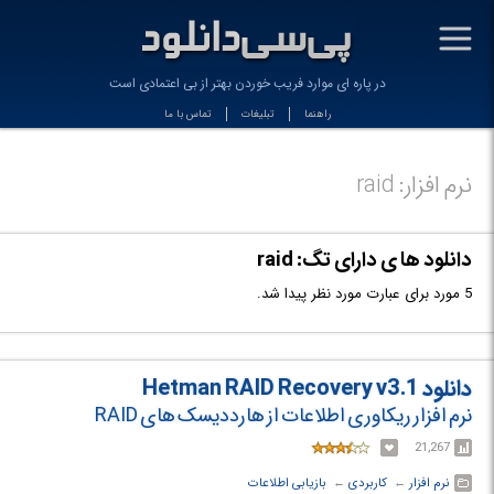
-
در پاره ای موارد فریب خوردن بهتر از بی اعتمادی است
راهنما
تبلیغات
تماس با ما
نرم افزار: raid
دانلود ها ی دارای تگ: raid
5 مورد برای عبارت مورد نظر پیدا شد.
دانلود Hetman RAID Recovery v3.1
نرم افزار ریکاوری اطلاعات از هارددیسک های RAID
21,267
نرم افزار
← ‏
کاربردی
← ‏
بازیابی اطلاعات